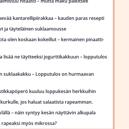
mistuu hitaasti – mutta maku palkitsee
ehevää kantarellipiirakkaa – kauden paras resepti
yt ja täyteläinen suklaamousse
ota olen koskaan kokeillut – kermainen pinaatti-
 lisää ne täytteeksi jogurttikakkuun – lopputulos
on suklaakakku – Lopputulos on hurmaavan
stikkapöperö kuuluu loppukesän herkkuihin
kurkulle, jos haluat salaatista rapeamman.
lällä – näin syntyy kesän näyttävin alkupala
uu rapeaksi myös mikrossa?