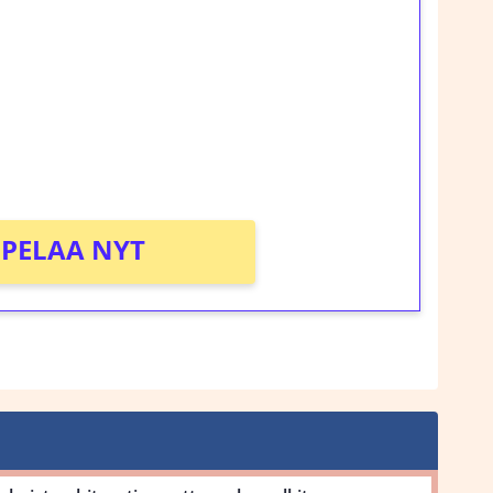
rosta Tuohi 1000 -peliin (arvo 0,20€ per
!
PELAA NYT