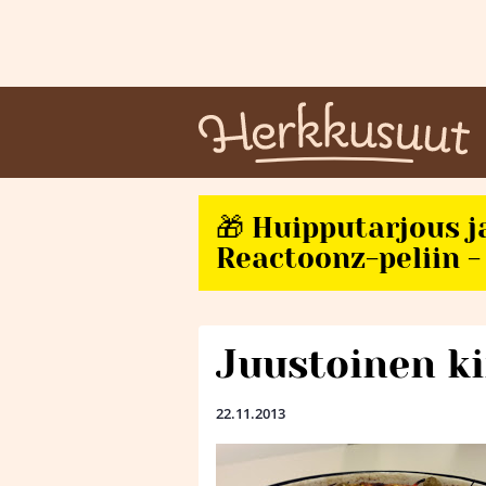
🎁 Huipputarjous j
Reactoonz-peliin - 
Juustoinen k
22.11.2013