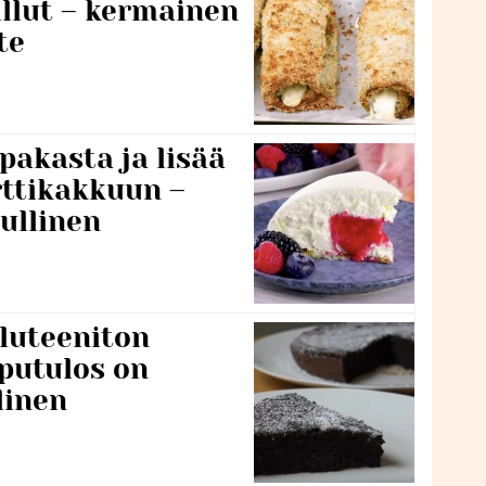
llut – kermainen
te
pakasta ja lisää
rttikakkuun –
ullinen
luteeniton
putulos on
linen