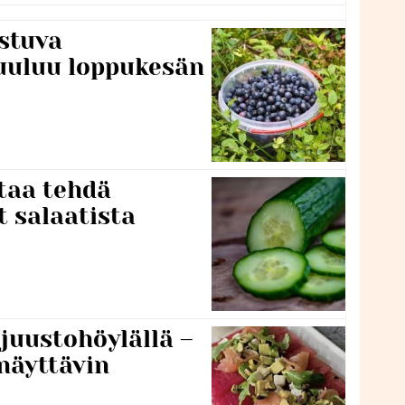
stuva
uuluu loppukesän
taa tehdä
t salaatista
 juustohöylällä –
näyttävin