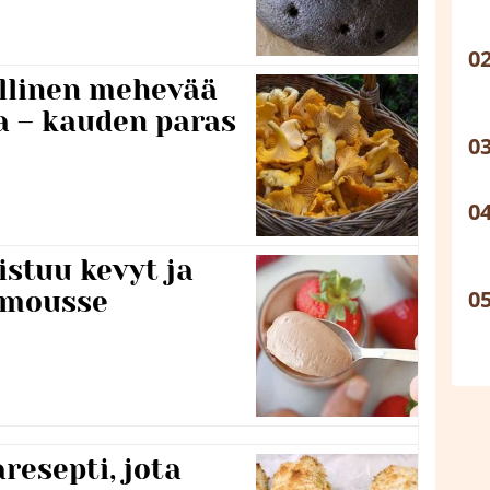
lillinen mehevää
a – kauden paras
stuu kevyt ja
amousse
resepti, jota