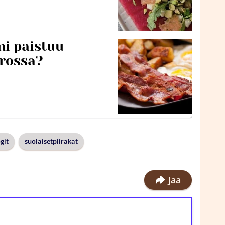
ni paistuu
rossa?
git
suolaisetpiirakat
Jaa
ilmaiskierroksia ilman