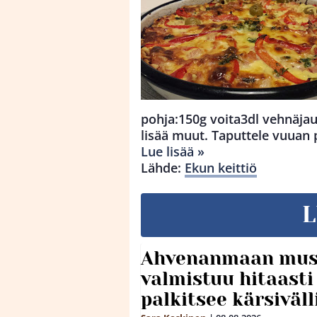
pohja:150g voita3dl vehnäjauh
lisää muut. Taputtele vuuan p
Lue lisää »
Lähde:
Ekun keittiö
L
Ahvenanmaan mus
valmistuu hitaast
palkitsee kärsiväll