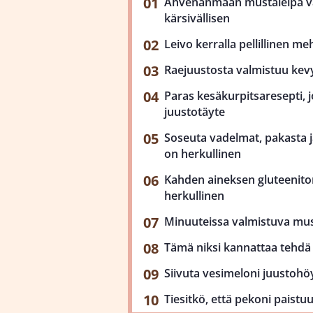
Ahvenanmaan mustaleipä val
kärsivällisen
Leivo kerralla pellillinen m
Raejuustosta valmistuu kev
Paras kesäkurpitsaresepti, j
juustotäyte
Soseuta vadelmat, pakasta ja
on herkullinen
Kahden aineksen gluteenit
herkullinen
Minuuteissa valmistuva mu
Tämä niksi kannattaa tehdä 
Siivuta vesimeloni juustohöy
Tiesitkö, että pekoni paist