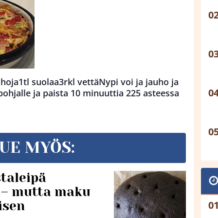
oja1tl suolaa3rkl vettäNypi voi ja jauho ja
ohjalle ja paista 10 minuuttia 225 asteessa
UE MYÖS:
taleipä
i – mutta maku
isen