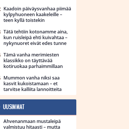
Kaadoin päiväysvanhaa piimää
kylpyhuoneen kaakeleille –
teen kyllä toistekin
Tätä tehtiin kotonamme aina,
kun ruisleipä ehti kuivahtaa –
nykynuoret eivät edes tunne
Tämä vanha merimiesten
klassikko on täyttävää
kotiruokaa parhaimmillaan
Mummon vanha niksi saa
kasvit kukoistamaan – et
tarvitse kalliita lannoitteita
UUSIMMAT
Ahvenanmaan mustaleipä
valmistuu hitaasti – mutta