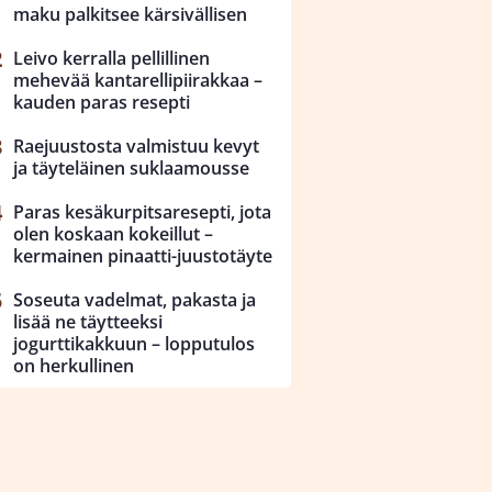
maku palkitsee kärsivällisen
Leivo kerralla pellillinen
mehevää kantarellipiirakkaa –
kauden paras resepti
Raejuustosta valmistuu kevyt
ja täyteläinen suklaamousse
Paras kesäkurpitsaresepti, jota
olen koskaan kokeillut –
kermainen pinaatti-juustotäyte
Soseuta vadelmat, pakasta ja
lisää ne täytteeksi
jogurttikakkuun – lopputulos
on herkullinen