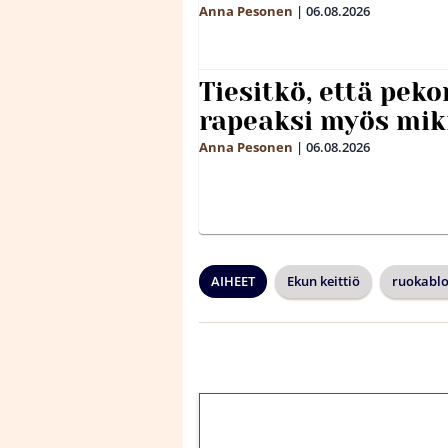
Anna Pesonen
|
06.08.2026
Tiesitkö, että peko
rapeaksi myös mik
Anna Pesonen
|
06.08.2026
AIHEET
Ekun keittiö
ruokablo
1€ = 10€ arvosta 