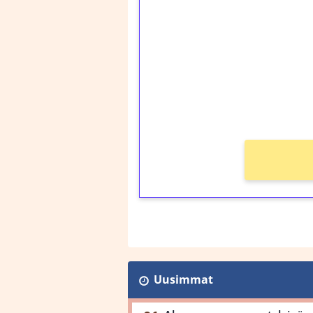
kierrätystä!
Talleta 1€
Saat heti 50 ilmaiskier
kierros)!
Ei kierrätysvaatimusta
Uusimmat