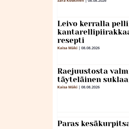
Sara Koskinen
|
08.08.2026
Leivo kerralla pel
kantarellipiirakka
resepti
Kaisa Mäki
|
08.08.2026
Raejuustosta valmi
täyteläinen sukla
Kaisa Mäki
|
08.08.2026
Paras kesäkurpitsa