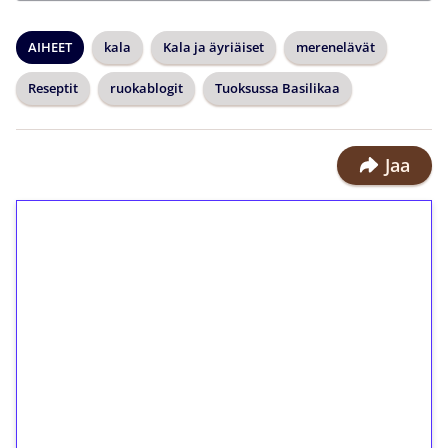
AIHEET
kala
Kala ja äyriäiset
merenelävät
Reseptit
ruokablogit
Tuoksussa Basilikaa
Jaa
1€ = 10€ arvosta
ilmaiskierroksia ilman
kierrätystä!
Talleta 1€
Saat heti 50 ilmaiskierrosta Tuohi
1000 -peliin (arvo 0,20€ per kierros)!
Ei kierrätysvaatimusta!