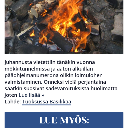
Juhannusta vietettiin tänäkin vuonna
mökkitunnelmissa ja aaton alkuillan
pääohjelmanumerona olikin loimulohen
valmistaminen. Onneksi vielä perjantaina
säätkin suosivat sadevaroituksista huolimatta,
joten
Lue lisää »
Lähde:
Tuoksussa Basilikaa
LUE MYÖS: