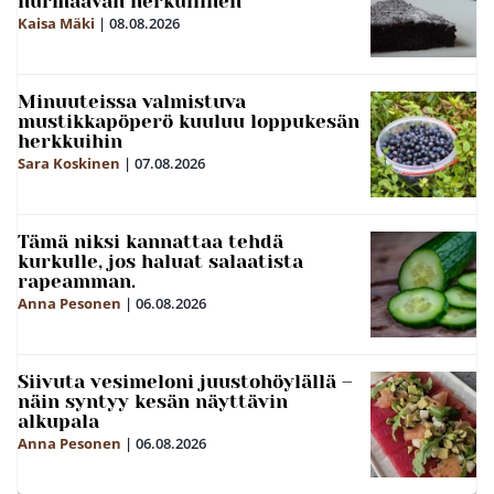
hurmaavan herkullinen
Kaisa Mäki
|
08.08.2026
Minuuteissa valmistuva
mustikkapöperö kuuluu loppukesän
herkkuihin
Sara Koskinen
|
07.08.2026
Tämä niksi kannattaa tehdä
kurkulle, jos haluat salaatista
rapeamman.
Anna Pesonen
|
06.08.2026
Siivuta vesimeloni juustohöylällä –
näin syntyy kesän näyttävin
alkupala
Anna Pesonen
|
06.08.2026