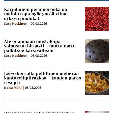
Karjalainen perinneruoka on
mainio tapa hyödyntää viime
syksyn puolukat
Sara Koskinen
|
09.08.2026
Ahvenanmaan mustaleipä
valmistuu hitaasti – mutta maku
palkitsee kärsivällisen
Sara Koskinen
|
08.08.2026
Leivo kerralla pellillinen mehevää
kantarellipiirakkaa – kauden paras
resepti
Kaisa Mäki
|
08.08.2026