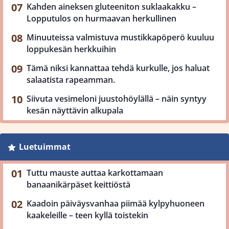
Kahden aineksen gluteeniton suklaakakku –
Lopputulos on hurmaavan herkullinen
Minuuteissa valmistuva mustikkapöperö kuuluu
loppukesän herkkuihin
Tämä niksi kannattaa tehdä kurkulle, jos haluat
salaatista rapeamman.
Siivuta vesimeloni juustohöylällä – näin syntyy
kesän näyttävin alkupala
Luetuimmat
Tuttu mauste auttaa karkottamaan
banaanikärpäset keittiöstä
Kaadoin päiväysvanhaa piimää kylpyhuoneen
kaakeleille – teen kyllä toistekin