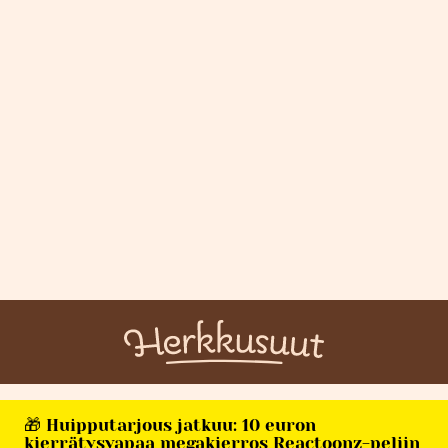
🎁 Huipputarjous jatkuu: 10 euron
kierrätysvapaa megakierros Reactoonz-peliin