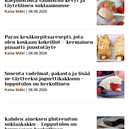
Raejuustosta valmistuu kevyt ja
täyteläinen suklaamousse
Kaisa Mäki
|
08.08.2026
Paras kesäkurpitsaresepti, jota
olen koskaan kokeillut – kermainen
pinaatti-juustotäyte
Kaisa Mäki
|
08.08.2026
Soseuta vadelmat, pakasta ja lisää
ne täytteeksi jogurttikakkuun –
lopputulos on herkullinen
Kaisa Mäki
|
08.08.2026
Kahden aineksen gluteeniton
suklaakakku – Lopputulos on