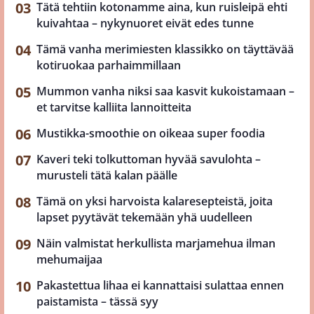
Tätä tehtiin kotonamme aina, kun ruisleipä ehti
kuivahtaa – nykynuoret eivät edes tunne
Tämä vanha merimiesten klassikko on täyttävää
kotiruokaa parhaimmillaan
Mummon vanha niksi saa kasvit kukoistamaan –
et tarvitse kalliita lannoitteita
Mustikka-smoothie on oikeaa super foodia
Kaveri teki tolkuttoman hyvää savulohta –
murusteli tätä kalan päälle
Tämä on yksi harvoista kalaresepteistä, joita
lapset pyytävät tekemään yhä uudelleen
Näin valmistat herkullista marjamehua ilman
mehumaijaa
Pakastettua lihaa ei kannattaisi sulattaa ennen
paistamista – tässä syy