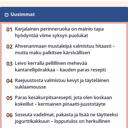
Uusimmat
Karjalainen perinneruoka on mainio tapa
hyödyntää viime syksyn puolukat
Ahvenanmaan mustaleipä valmistuu hitaasti –
mutta maku palkitsee kärsivällisen
Leivo kerralla pellillinen mehevää
kantarellipiirakkaa – kauden paras resepti
Raejuustosta valmistuu kevyt ja täyteläinen
suklaamousse
Paras kesäkurpitsaresepti, jota olen koskaan
kokeillut – kermainen pinaatti-juustotäyte
Soseuta vadelmat, pakasta ja lisää ne täytteeksi
jogurttikakkuun – lopputulos on herkullinen