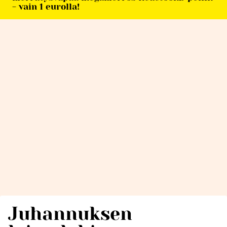
- vain 1 eurolla!
Juhannuksen