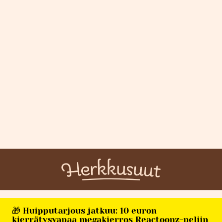
🎁 Huipputarjous jatkuu: 10 euron
kierrätysvapaa megakierros Reactoonz-peliin