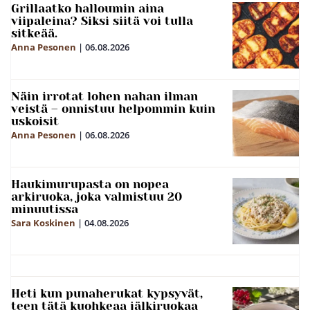
Grillaatko halloumin aina
viipaleina? Siksi siitä voi tulla
sitkeää.
Anna Pesonen
|
06.08.2026
Näin irrotat lohen nahan ilman
veistä – onnistuu helpommin kuin
uskoisit
Anna Pesonen
|
06.08.2026
Haukimurupasta on nopea
arkiruoka, joka valmistuu 20
minuutissa
Sara Koskinen
|
04.08.2026
Heti kun punaherukat kypsyvät,
teen tätä kuohkeaa jälkiruokaa