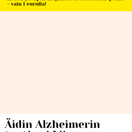
- vain 1 eurolla!
Äidin Alzheimerin