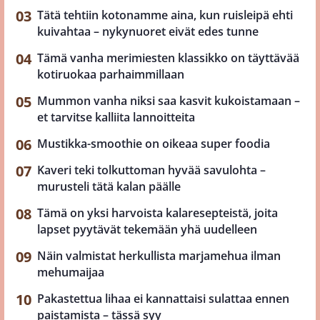
Tätä tehtiin kotonamme aina, kun ruisleipä ehti
kuivahtaa – nykynuoret eivät edes tunne
Tämä vanha merimiesten klassikko on täyttävää
kotiruokaa parhaimmillaan
Mummon vanha niksi saa kasvit kukoistamaan –
et tarvitse kalliita lannoitteita
Mustikka-smoothie on oikeaa super foodia
Kaveri teki tolkuttoman hyvää savulohta –
murusteli tätä kalan päälle
Tämä on yksi harvoista kalaresepteistä, joita
lapset pyytävät tekemään yhä uudelleen
Näin valmistat herkullista marjamehua ilman
mehumaijaa
Pakastettua lihaa ei kannattaisi sulattaa ennen
paistamista – tässä syy