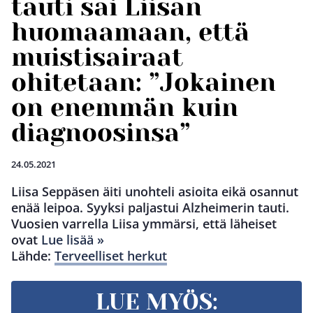
tauti sai Liisan
huomaamaan, että
muistisairaat
ohitetaan: ”Jokainen
on enemmän kuin
diagnoosinsa”
24.05.2021
Liisa Seppäsen äiti unohteli asioita eikä osannut
enää leipoa. Syyksi paljastui Alzheimerin tauti.
Vuosien varrella Liisa ymmärsi, että läheiset
ovat
Lue lisää »
Lähde:
Terveelliset herkut
LUE MYÖS: