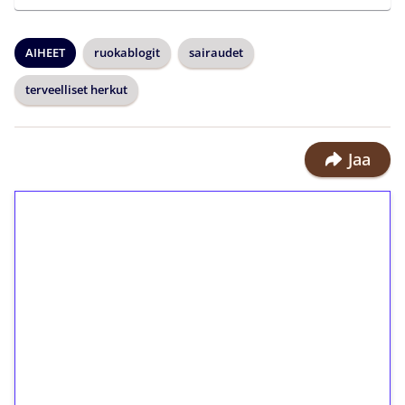
AIHEET
ruokablogit
sairaudet
terveelliset herkut
Jaa
1€ = 10€ arvosta
ilmaiskierroksia ilman
kierrätystä!
Talleta 1€
Saat heti 50 ilmaiskierrosta Tuohi
1000 -peliin (arvo 0,20€ per kierros)!