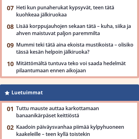
Heti kun punaherukat kypsyvät, teen tätä
kuohkeaa jälkiruokaa
Lisää korppujauhojen sekaan tätä – kuha, siika ja
ahven maistuvat paljon paremmilta
Mummi teki tätä aina ekoista mustikoista – olisiko
tässä kesän helpoin jälkiruoka?
Mitättömältä tuntuva teko voi saada hedelmät
pilaantumaan ennen aikojaan
Luetuimmat
Tuttu mauste auttaa karkottamaan
banaanikärpäset keittiöstä
Kaadoin päiväysvanhaa piimää kylpyhuoneen
kaakeleille – teen kyllä toistekin