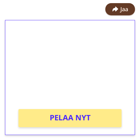
Jaa
1€ = 10€ arvosta
ilmaiskierroksia ilman
kierrätystä!
Talleta 1€
Saat heti 50 ilmaiskierrosta Tuohi
1000 -peliin (arvo 0,20€ per kierros)!
Ei kierrätysvaatimusta!
PELAA NYT