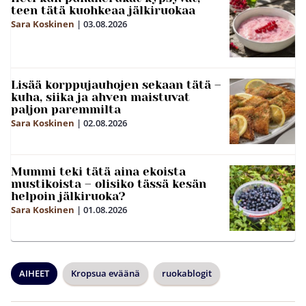
teen tätä kuohkeaa jälkiruokaa
Sara Koskinen
|
03.08.2026
Lisää korppujauhojen sekaan tätä –
kuha, siika ja ahven maistuvat
paljon paremmilta
Sara Koskinen
|
02.08.2026
Mummi teki tätä aina ekoista
mustikoista – olisiko tässä kesän
helpoin jälkiruoka?
Sara Koskinen
|
01.08.2026
AIHEET
Kropsua eväänä
ruokablogit