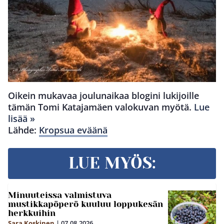
Oikein mukavaa joulunaikaa blogini lukijoille
tämän Tomi Katajamäen valokuvan myötä.
Lue
lisää »
Lähde:
Kropsua eväänä
LUE MYÖS:
Minuuteissa valmistuva
mustikkapöperö kuuluu loppukesän
herkkuihin
Sara Koskinen
|
07.08.2026