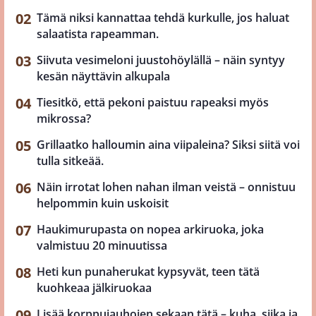
Tämä niksi kannattaa tehdä kurkulle, jos haluat
salaatista rapeamman.
Siivuta vesimeloni juustohöylällä – näin syntyy
kesän näyttävin alkupala
Tiesitkö, että pekoni paistuu rapeaksi myös
mikrossa?
Grillaatko halloumin aina viipaleina? Siksi siitä voi
tulla sitkeää.
Näin irrotat lohen nahan ilman veistä – onnistuu
helpommin kuin uskoisit
Haukimurupasta on nopea arkiruoka, joka
valmistuu 20 minuutissa
Heti kun punaherukat kypsyvät, teen tätä
kuohkeaa jälkiruokaa
Lisää korppujauhojen sekaan tätä – kuha, siika ja