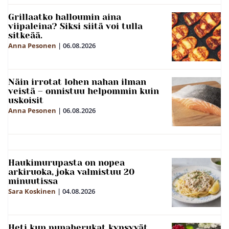
Grillaatko halloumin aina
viipaleina? Siksi siitä voi tulla
sitkeää.
Anna Pesonen
|
06.08.2026
Näin irrotat lohen nahan ilman
veistä – onnistuu helpommin kuin
uskoisit
Anna Pesonen
|
06.08.2026
Haukimurupasta on nopea
arkiruoka, joka valmistuu 20
minuutissa
Sara Koskinen
|
04.08.2026
Heti kun punaherukat kypsyvät,