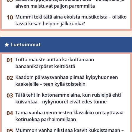
ahven maistuvat paljon paremmilta
Mummi teki tätä aina ekoista mustikoista – olisiko
tässä kesän helpoin jälkiruoka?
Luetuimmat
Tuttu mauste auttaa karkottamaan
banaanikärpäset keittiöstä
Kaadoin päiväysvanhaa piimää kylpyhuoneen
kaakeleille – teen kyllä toistekin
Tätä tehtiin kotonamme aina, kun ruisleipä ehti
kuivahtaa – nykynuoret eivät edes tunne
Tämä vanha merimiesten klassikko on täyttävää
kotiruokaa parhaimmillaan
Mummon vanha niksi saa kasvit kukoistamaan –