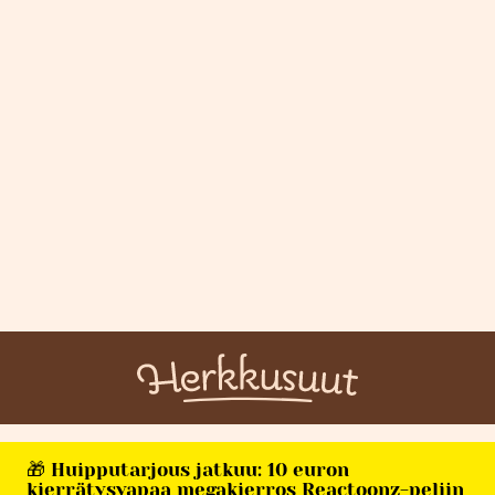
🎁 Huipputarjous jatkuu: 10 euron
kierrätysvapaa megakierros Reactoonz-peliin