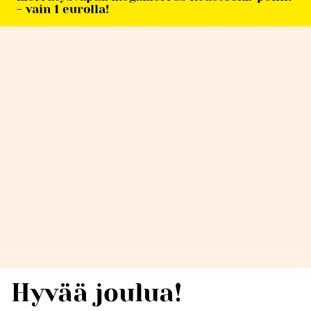
- vain 1 eurolla!
Hyvää joulua!