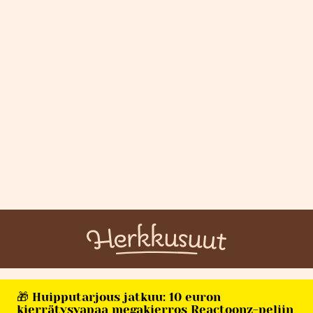
🎁 Huipputarjous jatkuu: 10 euron
kierrätysvapaa megakierros Reactoonz-peliin