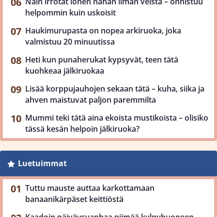
Näin irrotat lohen nahan ilman veistä – onnistuu
helpommin kuin uskoisit
Haukimurupasta on nopea arkiruoka, joka
valmistuu 20 minuutissa
Heti kun punaherukat kypsyvät, teen tätä
kuohkeaa jälkiruokaa
Lisää korppujauhojen sekaan tätä – kuha, siika ja
ahven maistuvat paljon paremmilta
Mummi teki tätä aina ekoista mustikoista – olisiko
tässä kesän helpoin jälkiruoka?
Luetuimmat
Tuttu mauste auttaa karkottamaan
banaanikärpäset keittiöstä
Kaadoin päiväysvanhaa piimää kylpyhuoneen