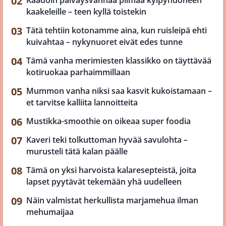
kaakeleille – teen kyllä toistekin
Tätä tehtiin kotonamme aina, kun ruisleipä ehti
kuivahtaa – nykynuoret eivät edes tunne
Tämä vanha merimiesten klassikko on täyttävää
kotiruokaa parhaimmillaan
Mummon vanha niksi saa kasvit kukoistamaan –
et tarvitse kalliita lannoitteita
Mustikka-smoothie on oikeaa super foodia
Kaveri teki tolkuttoman hyvää savulohta –
murusteli tätä kalan päälle
Tämä on yksi harvoista kalaresepteistä, joita
lapset pyytävät tekemään yhä uudelleen
Näin valmistat herkullista marjamehua ilman
mehumaijaa