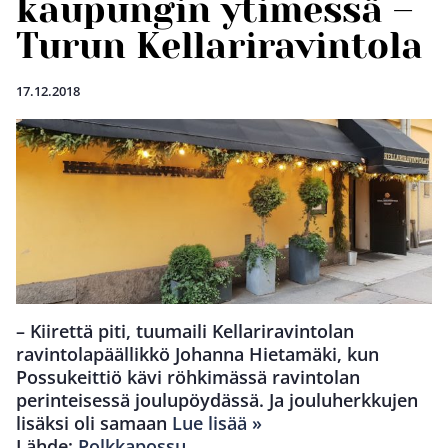
kaupungin ytimessä –
Turun Kellariravintola
17.12.2018
– Kiirettä piti, tuumaili Kellariravintolan
ravintolapäällikkö Johanna Hietamäki, kun
Possukeittiö kävi röhkimässä ravintolan
perinteisessä joulupöydässä. Ja jouluherkkujen
lisäksi oli samaan
Lue lisää »
Lähde:
Polkkapossu