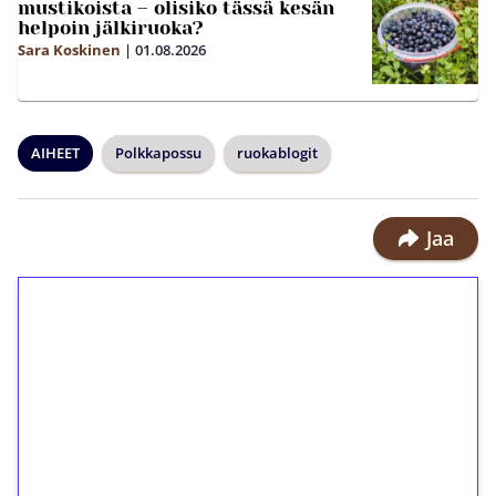
mustikoista – olisiko tässä kesän
helpoin jälkiruoka?
Sara Koskinen
|
01.08.2026
AIHEET
Polkkapossu
ruokablogit
Jaa
1€ = 10€ arvosta
ilmaiskierroksia ilman
kierrätystä!
Talleta 1€
Saat heti 50 ilmaiskierrosta Tuohi