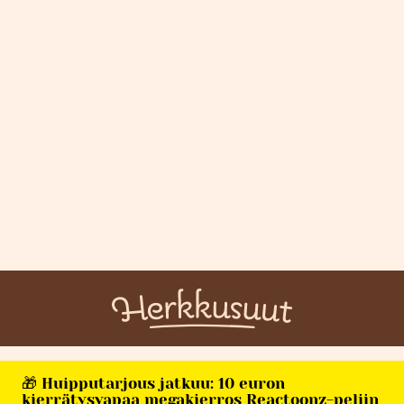
🎁 Huipputarjous jatkuu: 10 euron
kierrätysvapaa megakierros Reactoonz-peliin