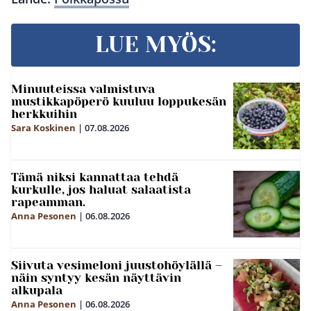
LUE MYÖS:
Minuuteissa valmistuva
mustikkapöperö kuuluu loppukesän
herkkuihin
Sara Koskinen
|
07.08.2026
Tämä niksi kannattaa tehdä
kurkulle, jos haluat salaatista
rapeamman.
Anna Pesonen
|
06.08.2026
Siivuta vesimeloni juustohöylällä –
näin syntyy kesän näyttävin
alkupala
Anna Pesonen
|
06.08.2026