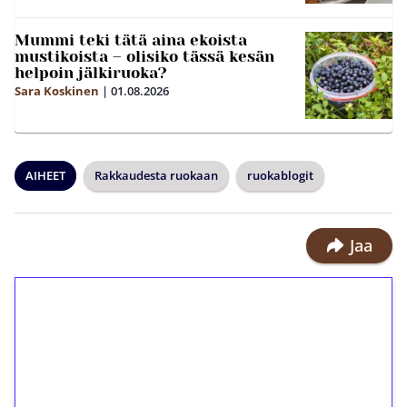
Mummi teki tätä aina ekoista
mustikoista – olisiko tässä kesän
helpoin jälkiruoka?
Sara Koskinen
|
01.08.2026
AIHEET
Rakkaudesta ruokaan
ruokablogit
Jaa
1€ = 10€ arvosta
ilmaiskierroksia ilman
kierrätystä!