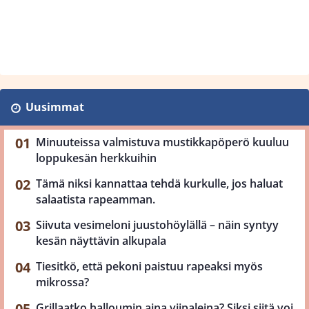
Uusimmat
Minuuteissa valmistuva mustikkapöperö kuuluu
loppukesän herkkuihin
Tämä niksi kannattaa tehdä kurkulle, jos haluat
salaatista rapeamman.
Siivuta vesimeloni juustohöylällä – näin syntyy
kesän näyttävin alkupala
Tiesitkö, että pekoni paistuu rapeaksi myös
mikrossa?
Grillaatko halloumin aina viipaleina? Siksi siitä voi