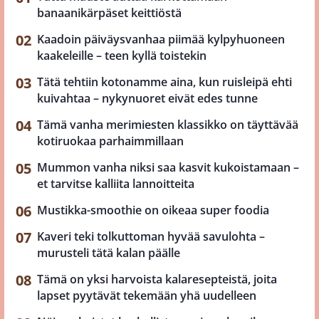
banaanikärpäset keittiöstä
Kaadoin päiväysvanhaa piimää kylpyhuoneen
kaakeleille – teen kyllä toistekin
Tätä tehtiin kotonamme aina, kun ruisleipä ehti
kuivahtaa – nykynuoret eivät edes tunne
Tämä vanha merimiesten klassikko on täyttävää
kotiruokaa parhaimmillaan
Mummon vanha niksi saa kasvit kukoistamaan –
et tarvitse kalliita lannoitteita
Mustikka-smoothie on oikeaa super foodia
Kaveri teki tolkuttoman hyvää savulohta –
murusteli tätä kalan päälle
Tämä on yksi harvoista kalaresepteistä, joita
lapset pyytävät tekemään yhä uudelleen