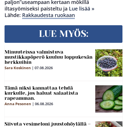
paljon”useampaan kertaan mökillä
iltasyömiseksi paisteltu ja
Lue lisää »
Lähde:
Rakkaudesta ruokaan
LUE MYÖS:
Minuuteissa valmistuva
mustikkapöperö kuuluu loppukesän
herkkuihin
Sara Koskinen
|
07.08.2026
Tämä niksi kannattaa tehdä
kurkulle, jos haluat salaatista
rapeamman.
Anna Pesonen
|
06.08.2026
Siivuta vesimeloni juustohöylällä –