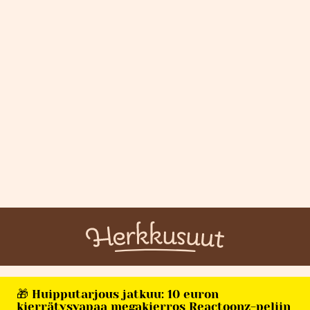
🎁 Huipputarjous jatkuu: 10 euron
kierrätysvapaa megakierros Reactoonz-peliin