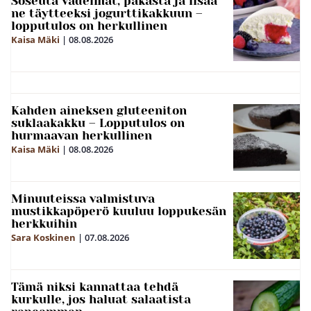
Soseuta vadelmat, pakasta ja lisää
ne täytteeksi jogurttikakkuun –
lopputulos on herkullinen
Kaisa Mäki
|
08.08.2026
Kahden aineksen gluteeniton
suklaakakku – Lopputulos on
hurmaavan herkullinen
Kaisa Mäki
|
08.08.2026
Minuuteissa valmistuva
mustikkapöperö kuuluu loppukesän
herkkuihin
Sara Koskinen
|
07.08.2026
Tämä niksi kannattaa tehdä
kurkulle, jos haluat salaatista