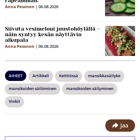
rapeamman.
Anna Pesonen
|
06.08.2026
Siivuta vesimeloni juustohöylällä –
näin syntyy kesän näyttävin
alkupala
Anna Pesonen
|
06.08.2026
AIHEET
Artikkeli
Keittiössä
mansikkasäilyke
mansikoiden säilöminen
mansikoiden säilyminen
Vinkit
Jaa