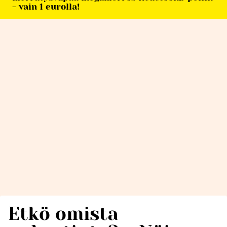
- vain 1 eurolla!
Etkö omista