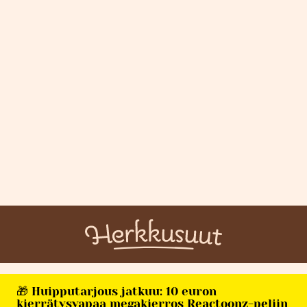
🎁 Huipputarjous jatkuu: 10 euron
kierrätysvapaa megakierros Reactoonz-peliin