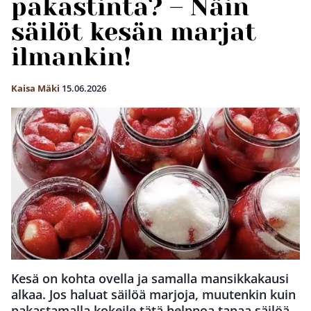
pakastinta? – Näin
säilöt kesän marjat
ilmankin!
Kaisa Mäki
15.06.2026
Kesä on kohta ovella ja samalla mansikkakausi
alkaa. Jos haluat säilöä marjoja, muutenkin kuin
pakastamalla kokeile tätä helppoa tapaa säilöä