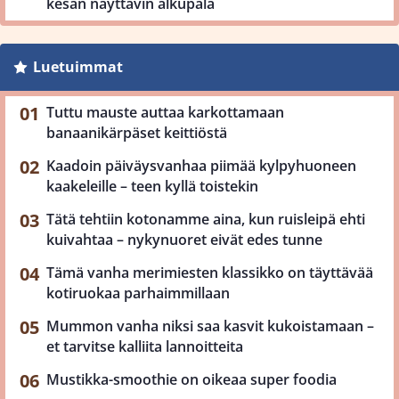
kesän näyttävin alkupala
Luetuimmat
Tuttu mauste auttaa karkottamaan
banaanikärpäset keittiöstä
Kaadoin päiväysvanhaa piimää kylpyhuoneen
kaakeleille – teen kyllä toistekin
Tätä tehtiin kotonamme aina, kun ruisleipä ehti
kuivahtaa – nykynuoret eivät edes tunne
Tämä vanha merimiesten klassikko on täyttävää
kotiruokaa parhaimmillaan
Mummon vanha niksi saa kasvit kukoistamaan –
et tarvitse kalliita lannoitteita
Mustikka-smoothie on oikeaa super foodia