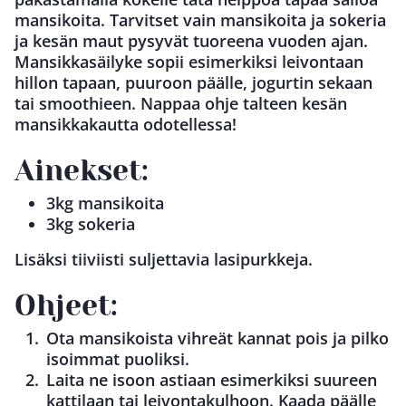
mansikoita. Tarvitset vain mansikoita ja sokeria
ja kesän maut pysyvät tuoreena vuoden ajan.
Mansikkasäilyke sopii esimerkiksi leivontaan
hillon tapaan, puuroon päälle, jogurtin sekaan
tai smoothieen. Nappaa ohje talteen kesän
mansikkakautta odotellessa!
Ainekset:
3kg mansikoita
3kg sokeria
Lisäksi tiiviisti suljettavia lasipurkkeja.
Ohjeet:
Ota mansikoista vihreät kannat pois ja pilko
isoimmat puoliksi.
Laita ne isoon astiaan esimerkiksi suureen
kattilaan tai leivontakulhoon. Kaada päälle