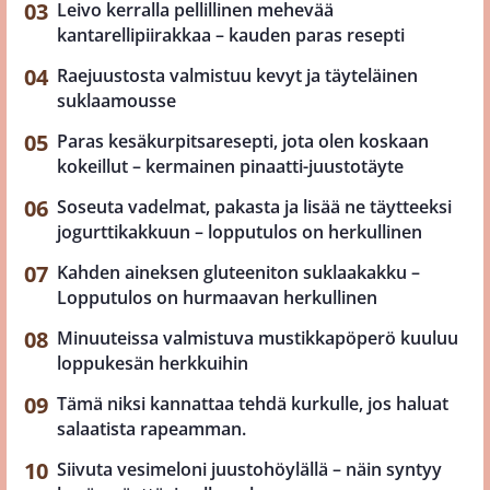
Leivo kerralla pellillinen mehevää
kantarellipiirakkaa – kauden paras resepti
Raejuustosta valmistuu kevyt ja täyteläinen
suklaamousse
Paras kesäkurpitsaresepti, jota olen koskaan
kokeillut – kermainen pinaatti-juustotäyte
Soseuta vadelmat, pakasta ja lisää ne täytteeksi
jogurttikakkuun – lopputulos on herkullinen
Kahden aineksen gluteeniton suklaakakku –
Lopputulos on hurmaavan herkullinen
Minuuteissa valmistuva mustikkapöperö kuuluu
loppukesän herkkuihin
Tämä niksi kannattaa tehdä kurkulle, jos haluat
salaatista rapeamman.
Siivuta vesimeloni juustohöylällä – näin syntyy