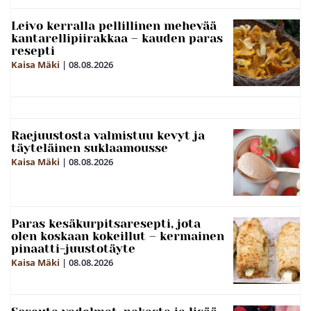
Leivo kerralla pellillinen mehevää
kantarellipiirakkaa – kauden paras
resepti
Kaisa Mäki
|
08.08.2026
Raejuustosta valmistuu kevyt ja
täyteläinen suklaamousse
Kaisa Mäki
|
08.08.2026
Paras kesäkurpitsaresepti, jota
olen koskaan kokeillut – kermainen
pinaatti-juustotäyte
Kaisa Mäki
|
08.08.2026