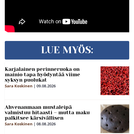
LUE MYÖS:
Karjalainen perinneruoka on
mainio tapa hyödyntää viime
syksyn puolukat
Sara Koskinen
|
09.08.2026
Ahvenanmaan mustaleipä
valmistuu hitaasti – mutta maku
palkitsee kärsivällisen
Sara Koskinen
|
08.08.2026