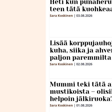
Heti kun punaheru
teen tätä kuohkea
Sara Koskinen
|
03.08.2026
Lisää korppujauho
kuha, siika ja ahv
paljon paremmilta
Sara Koskinen
|
02.08.2026
Mummi teki tätä a
mustikoista – olis
helpoin jälkiruoka
Sara Koskinen
|
01.08.2026