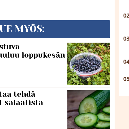
UE MYÖS:
stuva
uuluu loppukesän
taa tehdä
t salaatista