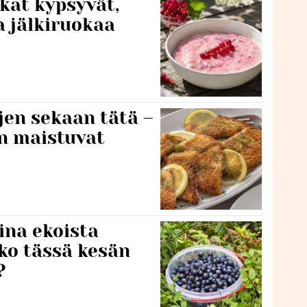
kat kypsyvät,
a jälkiruokaa
jen sekaan tätä –
en maistuvat
ina ekoista
iko tässä kesän
?