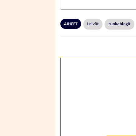
AIHEET
Leivät
ruokablogit
1€ = 10€ arvosta 
kierrätystä!
Talleta 1€
Saat heti 50 ilmaiskier
kierros)!
Ei kierrätysvaatimusta