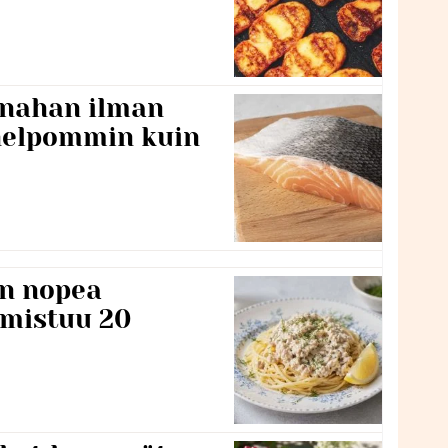
 nahan ilman
 helpommin kuin
n nopea
lmistuu 20