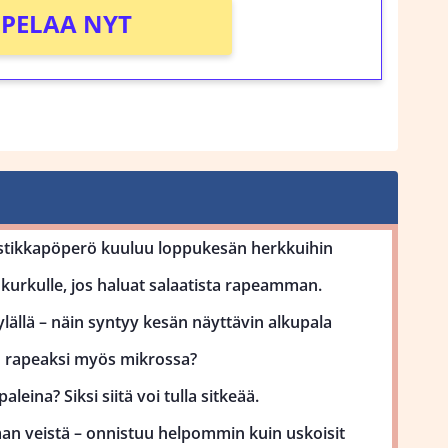
PELAA NYT
stikkapöperö kuuluu loppukesän herkkuihin
kurkulle, jos haluat salaatista rapeamman.
lällä – näin syntyy kesän näyttävin alkupala
uu rapeaksi myös mikrossa?
aleina? Siksi siitä voi tulla sitkeää.
man veistä – onnistuu helpommin kuin uskoisit