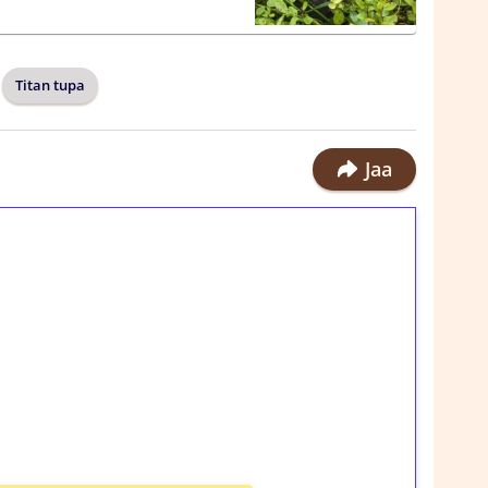
Titan tupa
Jaa
ilmaiskierroksia ilman
rosta Tuohi 1000 -peliin (arvo 0,20€ per
!