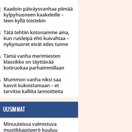
Kaadoin päiväysvanhaa piimää
kylpyhuoneen kaakeleille –
teen kyllä toistekin
Tätä tehtiin kotonamme aina,
kun ruisleipä ehti kuivahtaa –
nykynuoret eivät edes tunne
Tämä vanha merimiesten
klassikko on täyttävää
kotiruokaa parhaimmillaan
Mummon vanha niksi saa
kasvit kukoistamaan – et
tarvitse kalliita lannoitteita
UUSIMMAT
Minuuteissa valmistuva
mustikkapöperö kuuluu