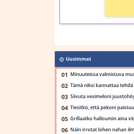
Uusimmat
Minuuteissa valmistuva mu
Tämä niksi kannattaa tehdä 
Siivuta vesimeloni juustohöy
Tiesitkö, että pekoni paist
Grillaatko halloumin aina viip
Näin irrotat lohen nahan il