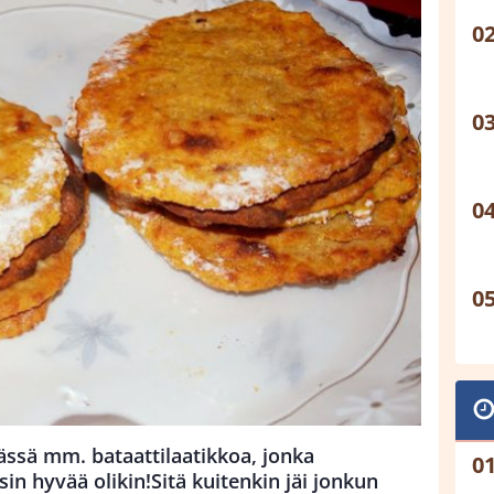
ässä mm. bataattilaatikkoa, jonka
in hyvää olikin!Sitä kuitenkin jäi jonkun