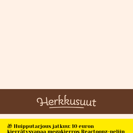
🎁 Huipputarjous jatkuu: 10 euron
kierrätysvapaa megakierros Reactoonz-peliin