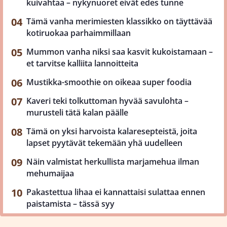
kuivahtaa – nykynuoret eivät edes tunne
Tämä vanha merimiesten klassikko on täyttävää
kotiruokaa parhaimmillaan
Mummon vanha niksi saa kasvit kukoistamaan –
et tarvitse kalliita lannoitteita
Mustikka-smoothie on oikeaa super foodia
Kaveri teki tolkuttoman hyvää savulohta –
murusteli tätä kalan päälle
Tämä on yksi harvoista kalaresepteistä, joita
lapset pyytävät tekemään yhä uudelleen
Näin valmistat herkullista marjamehua ilman
mehumaijaa
Pakastettua lihaa ei kannattaisi sulattaa ennen
paistamista – tässä syy