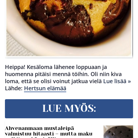
Heippa! Kesäloma lähenee loppuaan ja
huomenna pitäisi mennä töihin. Oli niin kiva
loma, että se olisi voinut jatkua vielä
Lue lisää »
Lähde:
Hertsun elämää
LUE MYÖS:
Ahvenanmaan mustaleipä
valmistuu hitaasti – mutta maku