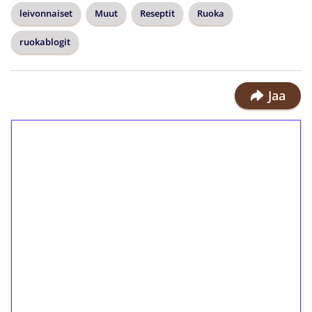
leivonnaiset
Muut
Reseptit
Ruoka
ruokablogit
Jaa
1€ = 10€ arvosta
ilmaiskierroksia ilman
kierrätystä!
Talleta 1€
Saat heti 50 ilmaiskierrosta Tuohi
1000 -peliin (arvo 0,20€ per kierros)!
Ei kierrätysvaatimusta!