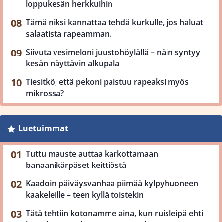
loppukesän herkkuihin
Tämä niksi kannattaa tehdä kurkulle, jos haluat
salaatista rapeamman.
Siivuta vesimeloni juustohöylällä – näin syntyy
kesän näyttävin alkupala
Tiesitkö, että pekoni paistuu rapeaksi myös
mikrossa?
Luetuimmat
Tuttu mauste auttaa karkottamaan
banaanikärpäset keittiöstä
Kaadoin päiväysvanhaa piimää kylpyhuoneen
kaakeleille – teen kyllä toistekin
Tätä tehtiin kotonamme aina, kun ruisleipä ehti