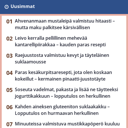
Uusimmat
Ahvenanmaan mustaleipä valmistuu hitaasti –
mutta maku palkitsee kärsivällisen
Leivo kerralla pellillinen mehevää
kantarellipiirakkaa – kauden paras resepti
Raejuustosta valmistuu kevyt ja täyteläinen
suklaamousse
Paras kesäkurpitsaresepti, jota olen koskaan
kokeillut – kermainen pinaatti-juustotäyte
Soseuta vadelmat, pakasta ja lisää ne täytteeksi
jogurttikakkuun – lopputulos on herkullinen
Kahden aineksen gluteeniton suklaakakku –
Lopputulos on hurmaavan herkullinen
Minuuteissa valmistuva mustikkapöperö kuuluu