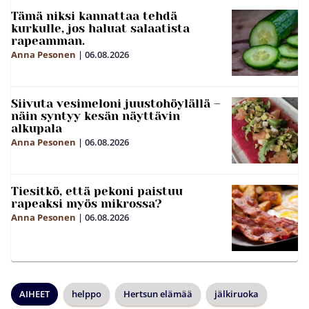
Tämä niksi kannattaa tehdä
kurkulle, jos haluat salaatista
rapeamman.
Anna Pesonen
|
06.08.2026
Siivuta vesimeloni juustohöylällä –
näin syntyy kesän näyttävin
alkupala
Anna Pesonen
|
06.08.2026
Tiesitkö, että pekoni paistuu
rapeaksi myös mikrossa?
Anna Pesonen
|
06.08.2026
AIHEET
helppo
Hertsun elämää
jälkiruoka