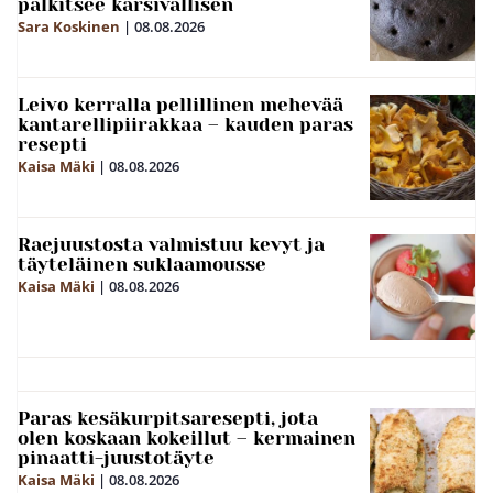
palkitsee kärsivällisen
Sara Koskinen
|
08.08.2026
Leivo kerralla pellillinen mehevää
kantarellipiirakkaa – kauden paras
resepti
Kaisa Mäki
|
08.08.2026
Raejuustosta valmistuu kevyt ja
täyteläinen suklaamousse
Kaisa Mäki
|
08.08.2026
Paras kesäkurpitsaresepti, jota
olen koskaan kokeillut – kermainen
pinaatti-juustotäyte
Kaisa Mäki
|
08.08.2026