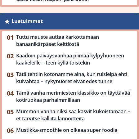
Luetuimmat
Tuttu mauste auttaa karkottamaan
banaanikärpäset keittiöstä
Kaadoin päiväysvanhaa piimää kylpyhuoneen
kaakeleille – teen kyllä toistekin
Tätä tehtiin kotonamme aina, kun ruisleipä ehti
kuivahtaa – nykynuoret eivät edes tunne
Tämä vanha merimiesten klassikko on täyttävää
kotiruokaa parhaimmillaan
Mummon vanha niksi saa kasvit kukoistamaan –
et tarvitse kalliita lannoitteita
Mustikka-smoothie on oikeaa super foodia