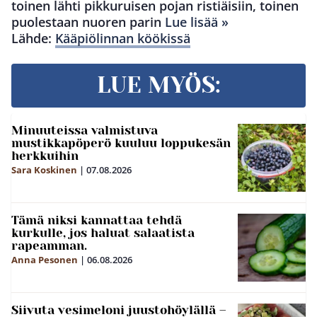
toinen lähti pikkuruisen pojan ristiäisiin, toinen
puolestaan nuoren parin
Lue lisää »
Lähde:
Kääpiölinnan köökissä
LUE MYÖS:
Minuuteissa valmistuva
mustikkapöperö kuuluu loppukesän
herkkuihin
Sara Koskinen
|
07.08.2026
Tämä niksi kannattaa tehdä
kurkulle, jos haluat salaatista
rapeamman.
Anna Pesonen
|
06.08.2026
Siivuta vesimeloni juustohöylällä –