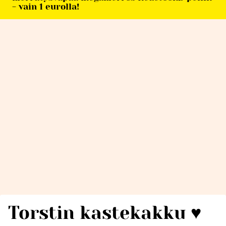
- vain 1 eurolla!
Torstin kastekakku ♥