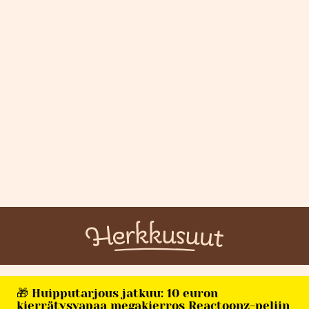
🎁 Huipputarjous jatkuu: 10 euron
kierrätysvapaa megakierros Reactoonz-peliin