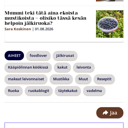
Mummi teki tätä aina ekoista
mustikoista – olisiko tässä kesän
helpoin jälkiruoka?
Sara Koskinen
|
01.08.2026
AIHEET
foodlover
Jälkiruoat
Kääpiölinnan köökissä
kakut
leivonta
makeat leivonnaiset
Mustikka
Muut
Reseptit
Ruoka
ruokablogit
täytekakut
vadelma
Jaa