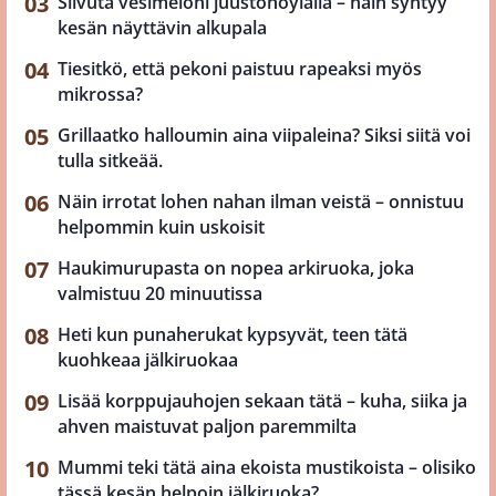
Siivuta vesimeloni juustohöylällä – näin syntyy
kesän näyttävin alkupala
Tiesitkö, että pekoni paistuu rapeaksi myös
mikrossa?
Grillaatko halloumin aina viipaleina? Siksi siitä voi
tulla sitkeää.
Näin irrotat lohen nahan ilman veistä – onnistuu
helpommin kuin uskoisit
Haukimurupasta on nopea arkiruoka, joka
valmistuu 20 minuutissa
Heti kun punaherukat kypsyvät, teen tätä
kuohkeaa jälkiruokaa
Lisää korppujauhojen sekaan tätä – kuha, siika ja
ahven maistuvat paljon paremmilta
Mummi teki tätä aina ekoista mustikoista – olisiko
tässä kesän helpoin jälkiruoka?