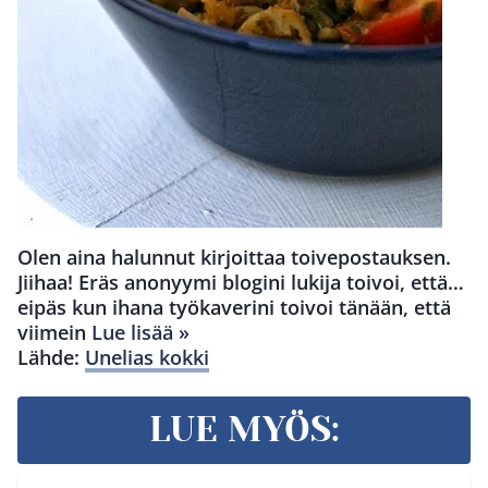
Olen aina halunnut kirjoittaa toivepostauksen.
Jiihaa! Eräs anonyymi blogini lukija toivoi, että…
eipäs kun ihana työkaverini toivoi tänään, että
viimein
Lue lisää »
Lähde:
Unelias kokki
LUE MYÖS: