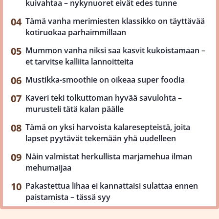
kuivahtaa – nykynuoret eivät edes tunne
Tämä vanha merimiesten klassikko on täyttävää
kotiruokaa parhaimmillaan
Mummon vanha niksi saa kasvit kukoistamaan –
et tarvitse kalliita lannoitteita
Mustikka-smoothie on oikeaa super foodia
Kaveri teki tolkuttoman hyvää savulohta –
murusteli tätä kalan päälle
Tämä on yksi harvoista kalaresepteistä, joita
lapset pyytävät tekemään yhä uudelleen
Näin valmistat herkullista marjamehua ilman
mehumaijaa
Pakastettua lihaa ei kannattaisi sulattaa ennen
paistamista – tässä syy