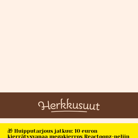
🎁 Huipputarjous jatkuu: 10 euron
kierrätysvapaa megakierros Reactoonz-peliin