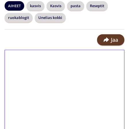
AIHEET
kasvis
Kasvis
pasta
Reseptit
ruokablogit
Unelias kokki
Jaa
1€ = 10€ arvosta
ilmaiskierroksia ilman
kierrätystä!
Talleta 1€
Saat heti 50 ilmaiskierrosta Tuohi
1000 -peliin (arvo 0,20€ per kierros)!
Ei kierrätysvaatimusta!