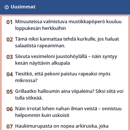
Uusimmat
Minuuteissa valmistuva mustikkapöperö kuuluu
loppukesän herkkuihin
Tämä niksi kannattaa tehdä kurkulle, jos haluat
salaatista rapeamman.
Siivuta vesimeloni juustohöylällä – näin syntyy
kesän näyttävin alkupala
Tiesitkö, että pekoni paistuu rapeaksi myös
mikrossa?
Grillaatko halloumin aina viipaleina? Siksi siitä voi
tulla sitkeää.
Näin irrotat lohen nahan ilman veistä – onnistuu
helpommin kuin uskoisit
Haukimurupasta on nopea arkiruoka, joka