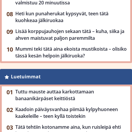
valmistuu 20 minuutissa
Heti kun punaherukat kypsyvät, teen tätä
kuohkeaa jälkiruokaa
Lisää korppujauhojen sekaan tätä – kuha, siika ja
ahven maistuvat paljon paremmilta
Mummi teki tätä aina ekoista mustikoista – olisiko
tässä kesän helpoin jälkiruoka?
Luetuimmat
Tuttu mauste auttaa karkottamaan
banaanikärpäset keittiöstä
Kaadoin päiväysvanhaa piimää kylpyhuoneen
kaakeleille – teen kyllä toistekin
Tätä tehtiin kotonamme aina, kun ruisleipä ehti