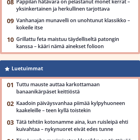
Pappilan hätävara on pelastanut monet kerrat –
yksinkertainen ja herkullinen tarjottava
Vanhanajan munavelli on unohtunut klassikko –
kokeile itse
Grillattu feta maistuu täydelliseltä patongin
kanssa – kääri nämä ainekset folioon
Luetuimmat
Tuttu mauste auttaa karkottamaan
banaanikärpäset keittiöstä
Kaadoin päiväysvanhaa piimää kylpyhuoneen
kaakeleille – teen kyllä toistekin
Tätä tehtiin kotonamme aina, kun ruisleipä ehti
kuivahtaa – nykynuoret eivät edes tunne