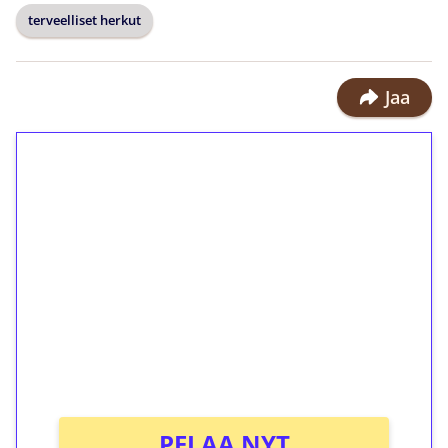
terveelliset herkut
Jaa
1€ = 10€ arvosta
ilmaiskierroksia ilman
kierrätystä!
Talleta 1€
Saat heti 50 ilmaiskierrosta Tuohi
1000 -peliin (arvo 0,20€ per kierros)!
Ei kierrätysvaatimusta!
PELAA NYT