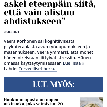
askel eteenpäin siitä,
että vain alistuu
ahdistukseen”
08.03.2021
Veera Korhonen sai kognitiivisesta
psykoterapiasta avun työuupumukseen ja
masennukseen. Veera ymmärsi, että monet
hänen oireistaan liittyivät stressiin. Hänen
omassa käyttäytymisessään
Lue lisää »
Lähde:
Terveelliset herkut
LUE MYÖS:
Haukimurupasta on nopea
arkiruoka, joka valmistuu 20