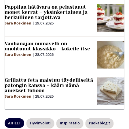
Pappilan hätävara on pelastanut
monet kerrat – yksinkertainen ja
herkullinen tarjottava
Sara Koskinen
|
29.07.2026
Vanhanajan munavelli on
unohtunut klassikko – kokeile itse
Sara Koskinen
|
28.07.2026
Grillattu feta maistuu täydelliseltä
patongin kanssa – kääri nämä
ainekset folioon
Sara Koskinen
|
28.07.2026
AIHEET
Hyvinvointi
Inspiraatio
ruokablogit