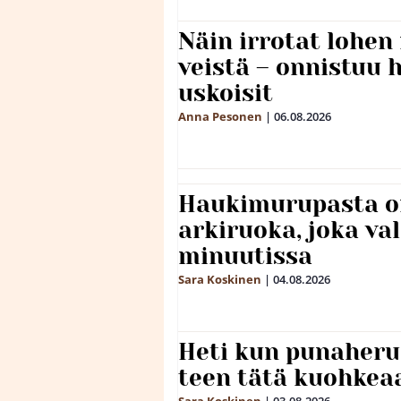
Näin irrotat lohen
veistä – onnistuu
uskoisit
Anna Pesonen
|
06.08.2026
Haukimurupasta o
arkiruoka, joka va
minuutissa
Sara Koskinen
|
04.08.2026
Heti kun punaheru
teen tätä kuohkea