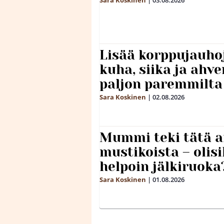
Sara Koskinen
|
03.08.2026
Lisää korppujauho
kuha, siika ja ahv
paljon paremmilta
Sara Koskinen
|
02.08.2026
Mummi teki tätä a
mustikoista – olis
helpoin jälkiruoka
Sara Koskinen
|
01.08.2026