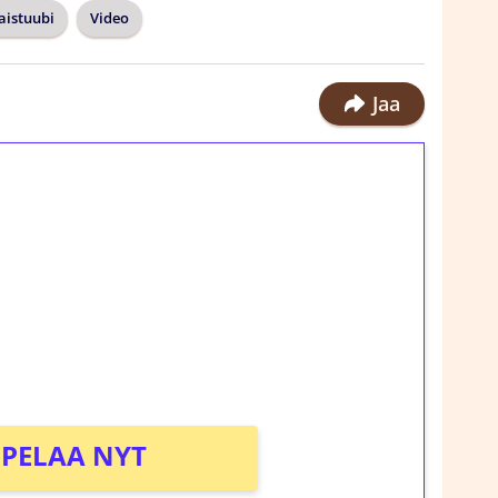
istuubi
Video
Jaa
ilmaiskierroksia ilman
rosta Tuohi 1000 -peliin (arvo 0,20€ per
!
PELAA NYT