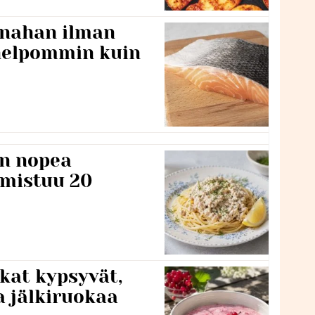
 nahan ilman
 helpommin kuin
n nopea
lmistuu 20
kat kypsyvät,
a jälkiruokaa