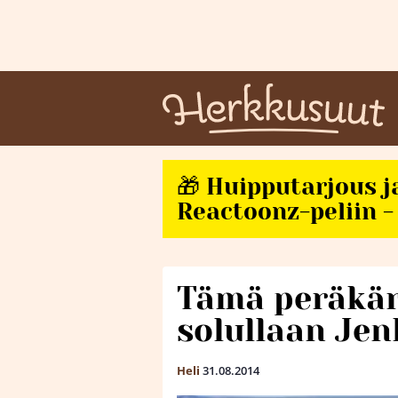
🎁 Huipputarjous j
Reactoonz-peliin - 
Tämä peräkärr
solullaan Jen
Heli
31.08.2014