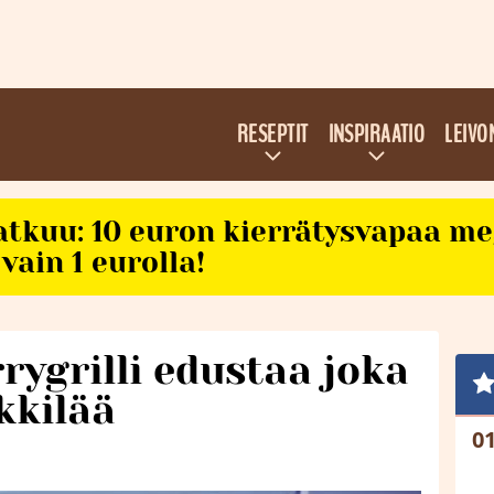
RESEPTIT
INSPIRAATIO
LEIVO
atkuu: 10 euron kierrätysvapaa m
vain 1 eurolla!
ygrilli edustaa joka
kkilää