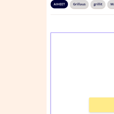
AIHEET
Grillaus
grillit
Ma
1€ = 10€ arvosta 
kierrätystä!
Talleta 1€
Saat heti 50 ilmaiskier
kierros)!
Ei kierrätysvaatimusta