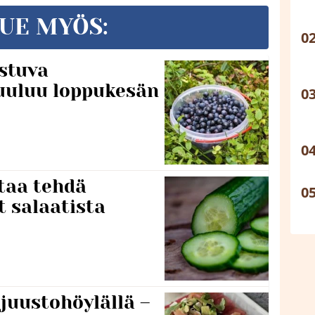
UE MYÖS:
stuva
uuluu loppukesän
taa tehdä
t salaatista
 juustohöylällä –