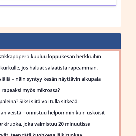
stikkapöperö kuuluu loppukesän herkkuihin
kurkulle, jos haluat salaatista rapeamman.
lällä – näin syntyy kesän näyttävin alkupala
uu rapeaksi myös mikrossa?
aleina? Siksi siitä voi tulla sitkeää.
man veistä – onnistuu helpommin kuin uskoisit
kiruoka, joka valmistuu 20 minuutissa
vät, teen tätä kuohkeaa jälkiruokaa