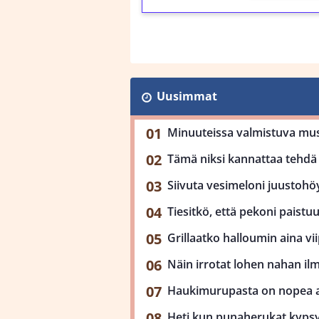
Uusimmat
Minuuteissa valmistuva mu
Tämä niksi kannattaa tehdä 
Siivuta vesimeloni juustohöy
Tiesitkö, että pekoni paist
Grillaatko halloumin aina viip
Näin irrotat lohen nahan il
Haukimurupasta on nopea ar
Heti kun punaherukat kypsy