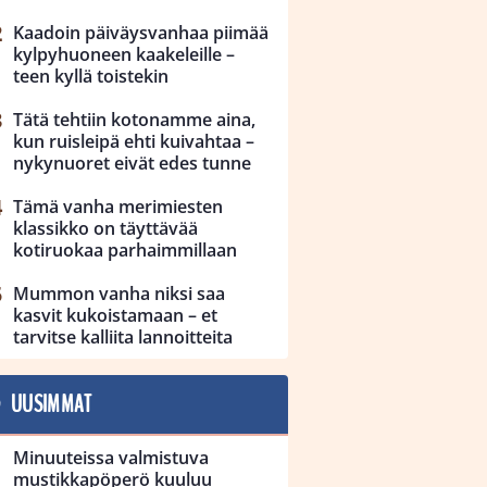
Kaadoin päiväysvanhaa piimää
kylpyhuoneen kaakeleille –
teen kyllä toistekin
Tätä tehtiin kotonamme aina,
kun ruisleipä ehti kuivahtaa –
nykynuoret eivät edes tunne
Tämä vanha merimiesten
klassikko on täyttävää
kotiruokaa parhaimmillaan
Mummon vanha niksi saa
kasvit kukoistamaan – et
tarvitse kalliita lannoitteita
UUSIMMAT
Minuuteissa valmistuva
mustikkapöperö kuuluu