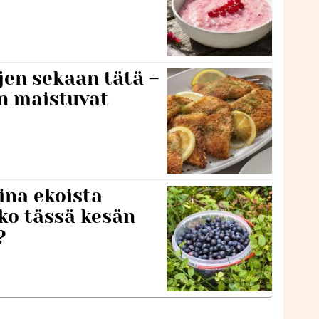
jen sekaan tätä –
en maistuvat
ina ekoista
iko tässä kesän
?