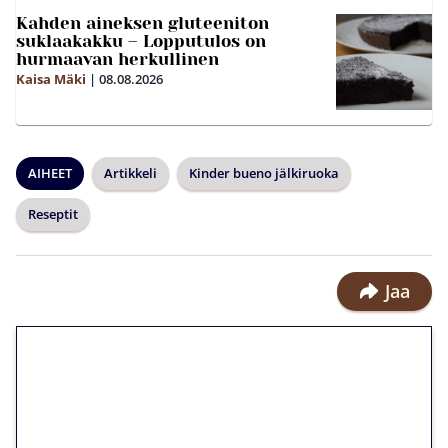
Kahden aineksen gluteeniton
suklaakakku – Lopputulos on
hurmaavan herkullinen
Kaisa Mäki
|
08.08.2026
AIHEET
Artikkeli
Kinder bueno jälkiruoka
Reseptit
Jaa
🎁 Huipputarjous jatkuu: 10
euron kierrätysvapaa
megakierros Reactoonz-