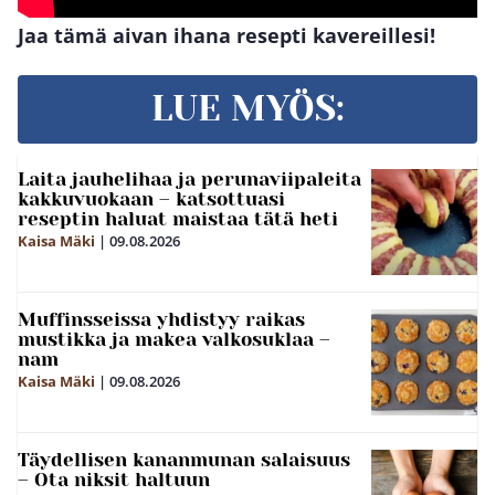
Jaa tämä aivan ihana resepti kavereillesi!
LUE MYÖS:
Laita jauhelihaa ja perunaviipaleita
kakkuvuokaan – katsottuasi
reseptin haluat maistaa tätä heti
Kaisa Mäki
|
09.08.2026
Muffinsseissa yhdistyy raikas
mustikka ja makea valkosuklaa –
nam
Kaisa Mäki
|
09.08.2026
Täydellisen kananmunan salaisuus
– Ota niksit haltuun