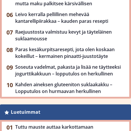
mutta maku palkitsee kärsivällisen
Leivo kerralla pellillinen mehevää
kantarellipiirakkaa – kauden paras resepti
Raejuustosta valmistuu kevyt ja täyteläinen
suklaamousse
Paras kesäkurpitsaresepti, jota olen koskaan
kokeillut – kermainen pinaatti-juustotäyte
Soseuta vadelmat, pakasta ja lisää ne täytteeksi
jogurttikakkuun – lopputulos on herkullinen
Kahden aineksen gluteeniton suklaakakku –
Lopputulos on hurmaavan herkullinen
Luetuimmat
Tuttu mauste auttaa karkottamaan