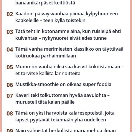
banaanikärpäset keittiöstä
Kaadoin päiväysvanhaa piimää kylpyhuoneen
kaakeleille – teen kyllä toistekin
Tätä tehtiin kotonamme aina, kun ruisleipä ehti
kuivahtaa – nykynuoret eivät edes tunne
Tämä vanha merimiesten klassikko on täyttävää
kotiruokaa parhaimmillaan
Mummon vanha niksi saa kasvit kukoistamaan –
et tarvitse kalliita lannoitteita
Mustikka-smoothie on oikeaa super foodia
Kaveri teki tolkuttoman hyvää savulohta –
murusteli tätä kalan päälle
Tämä on yksi harvoista kalaresepteistä, joita
lapset pyytävät tekemään yhä uudelleen
Näin valmistat herkullista marjamehua ilman