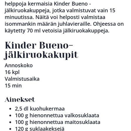
helppoja kermaisia ​​Kinder Bueno -
jälkiruokakuppeja, jotka valmistuvat vain 15
minuutissa. Näitä voi helposti valmistaa
isommankin määrän juhlavieraille. Ohjeessa on
käytetty 70 ml vetoisia jälkiruokakuppeja.
Kinder Bueno-
jälkiruokakupit
Annoskoko
16 kpl
Valmistusaika
15 min
Ainekset
2,5 dl kuohukermaa
100 g hienonnettua valkosuklaata
100 g hienonnettua maitosuklaata
120 g suklaakeksejä