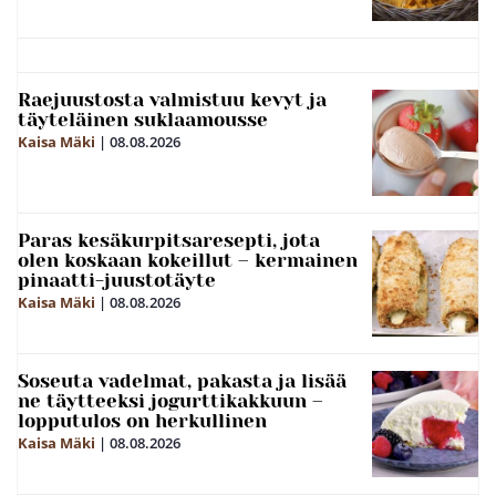
Raejuustosta valmistuu kevyt ja
täyteläinen suklaamousse
Kaisa Mäki
|
08.08.2026
Paras kesäkurpitsaresepti, jota
olen koskaan kokeillut – kermainen
pinaatti-juustotäyte
Kaisa Mäki
|
08.08.2026
Soseuta vadelmat, pakasta ja lisää
ne täytteeksi jogurttikakkuun –
lopputulos on herkullinen
Kaisa Mäki
|
08.08.2026