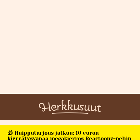
🎁 Huipputarjous jatkuu: 10 euron
kierrätysvapaa megakierros Reactoonz-peliin