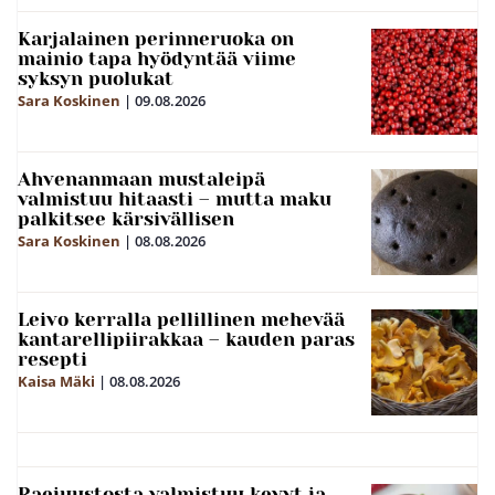
Karjalainen perinneruoka on
mainio tapa hyödyntää viime
syksyn puolukat
Sara Koskinen
|
09.08.2026
Ahvenanmaan mustaleipä
valmistuu hitaasti – mutta maku
palkitsee kärsivällisen
Sara Koskinen
|
08.08.2026
Leivo kerralla pellillinen mehevää
kantarellipiirakkaa – kauden paras
resepti
Kaisa Mäki
|
08.08.2026
Raejuustosta valmistuu kevyt ja