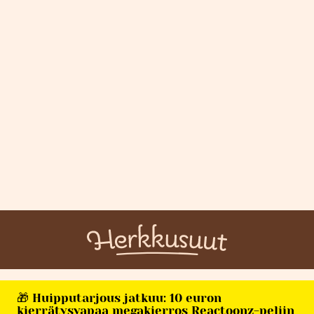
🎁 Huipputarjous jatkuu: 10 euron
kierrätysvapaa megakierros Reactoonz-peliin