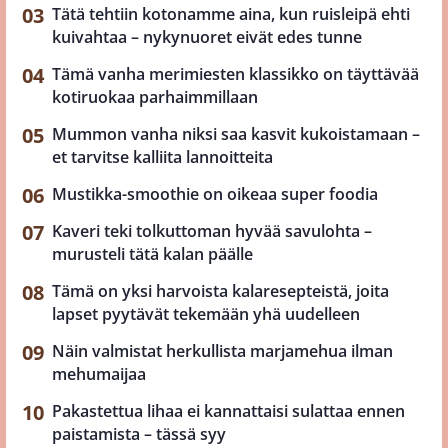
Tätä tehtiin kotonamme aina, kun ruisleipä ehti
kuivahtaa – nykynuoret eivät edes tunne
Tämä vanha merimiesten klassikko on täyttävää
kotiruokaa parhaimmillaan
Mummon vanha niksi saa kasvit kukoistamaan –
et tarvitse kalliita lannoitteita
Mustikka-smoothie on oikeaa super foodia
Kaveri teki tolkuttoman hyvää savulohta –
murusteli tätä kalan päälle
Tämä on yksi harvoista kalaresepteistä, joita
lapset pyytävät tekemään yhä uudelleen
Näin valmistat herkullista marjamehua ilman
mehumaijaa
Pakastettua lihaa ei kannattaisi sulattaa ennen
paistamista – tässä syy