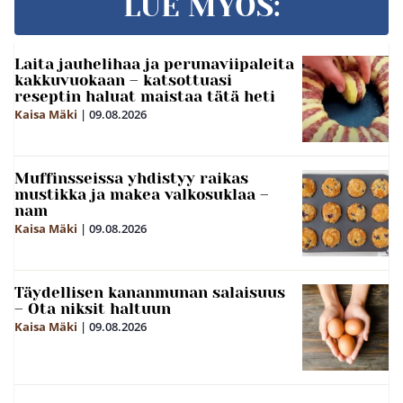
LUE MYÖS:
Laita jauhelihaa ja perunaviipaleita
kakkuvuokaan – katsottuasi
reseptin haluat maistaa tätä heti
Kaisa Mäki
|
09.08.2026
Muffinsseissa yhdistyy raikas
mustikka ja makea valkosuklaa –
nam
Kaisa Mäki
|
09.08.2026
Täydellisen kananmunan salaisuus
– Ota niksit haltuun
Kaisa Mäki
|
09.08.2026