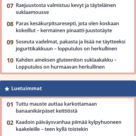
Raejuustosta valmistuu kevyt ja täyteläinen
suklaamousse
Paras kesäkurpitsaresepti, jota olen koskaan
kokeillut – kermainen pinaatti-juustotäyte
Soseuta vadelmat, pakasta ja lisää ne täytteeksi
jogurttikakkuun – lopputulos on herkullinen
Kahden aineksen gluteeniton suklaakakku –
Lopputulos on hurmaavan herkullinen
Luetuimmat
Tuttu mauste auttaa karkottamaan
banaanikärpäset keittiöstä
Kaadoin päiväysvanhaa piimää kylpyhuoneen
kaakeleille – teen kyllä toistekin