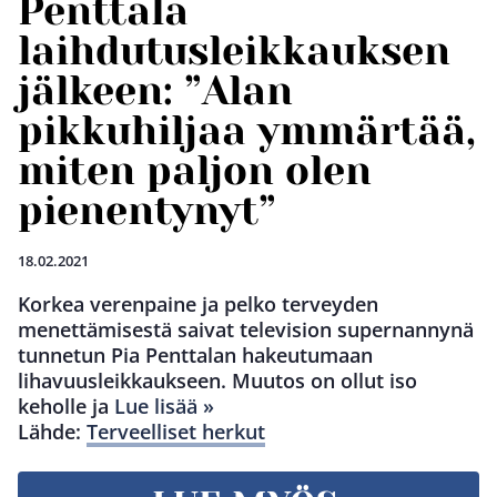
Penttala
laihdutusleikkauksen
jälkeen: ”Alan
pikkuhiljaa ymmärtää,
miten paljon olen
pienentynyt”
18.02.2021
Korkea verenpaine ja pelko terveyden
menettämisestä saivat television supernannynä
tunnetun Pia Penttalan hakeutumaan
lihavuusleikkaukseen. Muutos on ollut iso
keholle ja
Lue lisää »
Lähde:
Terveelliset herkut