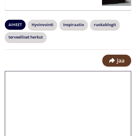
AIHEET
Hyvinvointi
Inspiraatio
ruokablogit
terveelliset herkut
Jaa
🎁 Huipputarjous jatkuu: 10
euron kierrätysvapaa
megakierros Reactoonz-
peliin – vain 1 eurolla!
Peli: Reactoonz
Vain uusille asiakkaille!