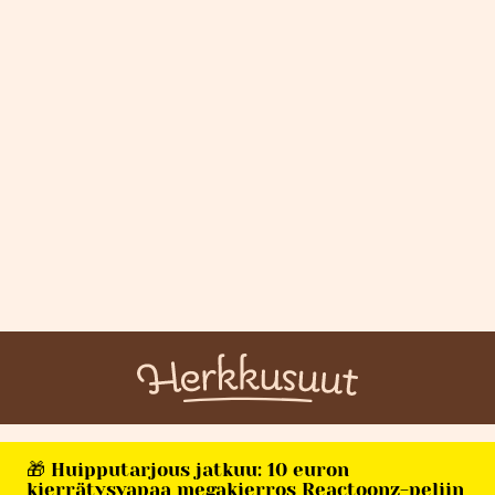
🎁 Huipputarjous jatkuu: 10 euron
kierrätysvapaa megakierros Reactoonz-peliin