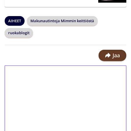
AIHEET
Makunautintoja Mimmin keittiöstä
ruokablogit
Jaa
1€ = 10€ arvosta
ilmaiskierroksia ilman
kierrätystä!
Talleta 1€
Saat heti 50 ilmaiskierrosta Tuohi
1000 -peliin (arvo 0,20€ per kierros)!