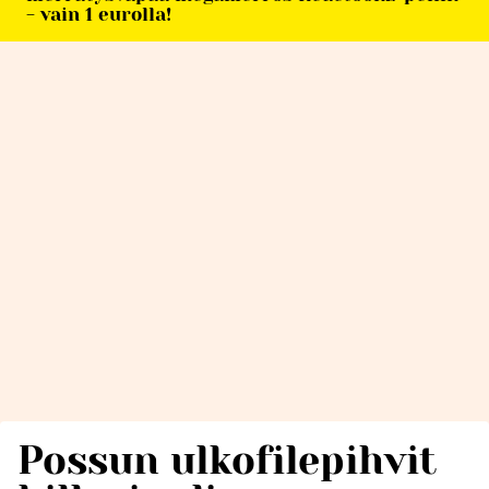
- vain 1 eurolla!
Possun ulkofilepihvit