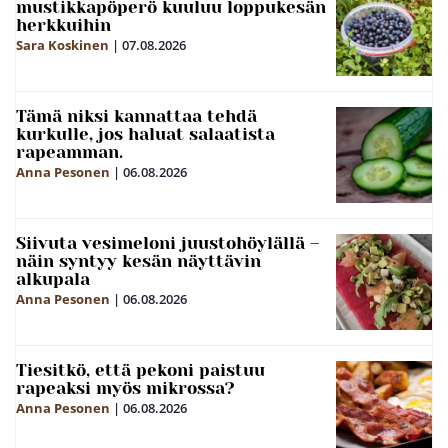
mustikkapöperö kuuluu loppukesän
herkkuihin
Sara Koskinen
|
07.08.2026
Tämä niksi kannattaa tehdä
kurkulle, jos haluat salaatista
rapeamman.
Anna Pesonen
|
06.08.2026
Siivuta vesimeloni juustohöylällä –
näin syntyy kesän näyttävin
alkupala
Anna Pesonen
|
06.08.2026
Tiesitkö, että pekoni paistuu
rapeaksi myös mikrossa?
Anna Pesonen
|
06.08.2026