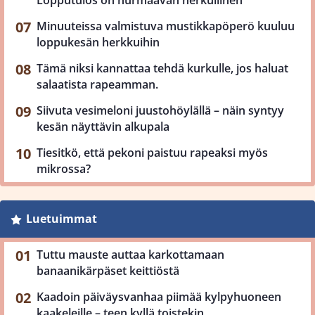
Lopputulos on hurmaavan herkullinen
Minuuteissa valmistuva mustikkapöperö kuuluu
loppukesän herkkuihin
Tämä niksi kannattaa tehdä kurkulle, jos haluat
salaatista rapeamman.
Siivuta vesimeloni juustohöylällä – näin syntyy
kesän näyttävin alkupala
Tiesitkö, että pekoni paistuu rapeaksi myös
mikrossa?
Luetuimmat
Tuttu mauste auttaa karkottamaan
banaanikärpäset keittiöstä
Kaadoin päiväysvanhaa piimää kylpyhuoneen
kaakeleille – teen kyllä toistekin