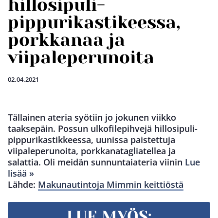
hillosipuli-
pippurikastikeessa,
porkkanaa ja
viipaleperunoita
02.04.2021
Tällainen ateria syötiin jo jokunen viikko
taaksepäin. Possun ulkofilepihvejä hillosipuli-
pippurikastikkeessa, uunissa paistettuja
viipaleperunoita, porkkanatagliatellea ja
salattia. Oli meidän sunnuntaiateria viinin
Lue
lisää »
Lähde:
Makunautintoja Mimmin keittiöstä
LUE MYÖS: