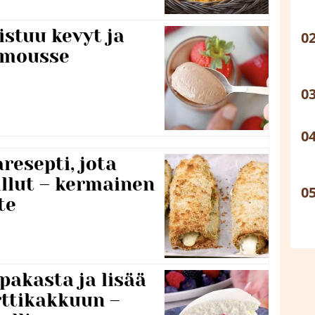
stuu kevyt ja
amousse
resepti, jota
llut – kermainen
te
pakasta ja lisää
rttikakkuun –