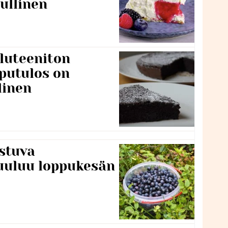
ullinen
luteeniton
putulos on
linen
stuva
uuluu loppukesän