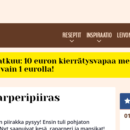
RESEPTIT
INSPIRAATIO
LEIVO
atkuu: 10 euron kierrätysvapaa m
vain 1 eurolla!
rperipiiras
 piirakka pysyy! Ensin tuli pohjaton
 Nyt saapuivat kesä, raparperi ja mansikat!