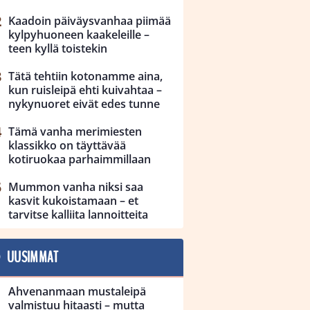
Kaadoin päiväysvanhaa piimää
kylpyhuoneen kaakeleille –
teen kyllä toistekin
Tätä tehtiin kotonamme aina,
kun ruisleipä ehti kuivahtaa –
nykynuoret eivät edes tunne
Tämä vanha merimiesten
klassikko on täyttävää
kotiruokaa parhaimmillaan
Mummon vanha niksi saa
kasvit kukoistamaan – et
tarvitse kalliita lannoitteita
UUSIMMAT
Ahvenanmaan mustaleipä
valmistuu hitaasti – mutta