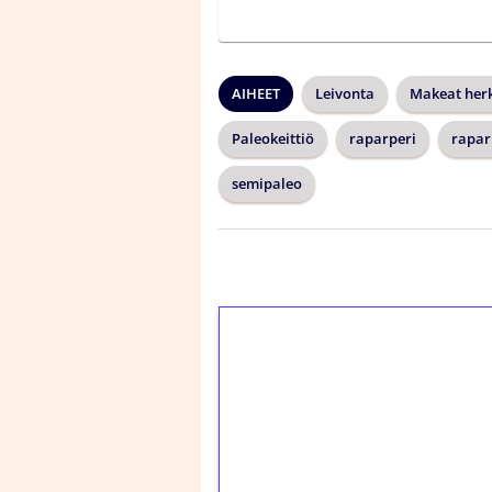
AIHEET
Leivonta
Makeat her
Paleokeittiö
raparperi
rapar
semipaleo
1€ = 10€ arvosta 
kierrätystä!
Talleta 1€
Saat heti 50 ilmaiskier