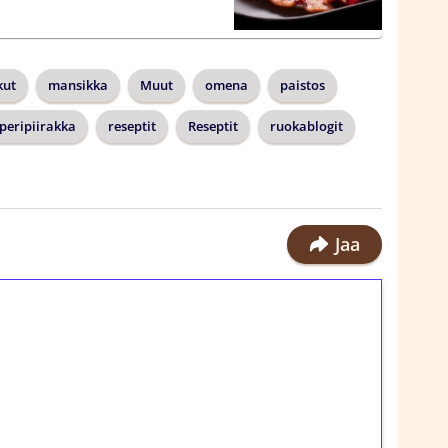
kut
mansikka
Muut
omena
paistos
peripiirakka
reseptit
Reseptit
ruokablogit
Jaa
ilmaiskierroksia ilman
rosta Tuohi 1000 -peliin (arvo 0,20€ per