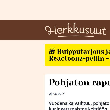
🎁 Huipputarjous j
Reactoonz-peliin - 
Pohjaton rapa
03.06.2014
Vuodenaika vaihtuu, pohjaton
kuningatarpaistos keittiöön.