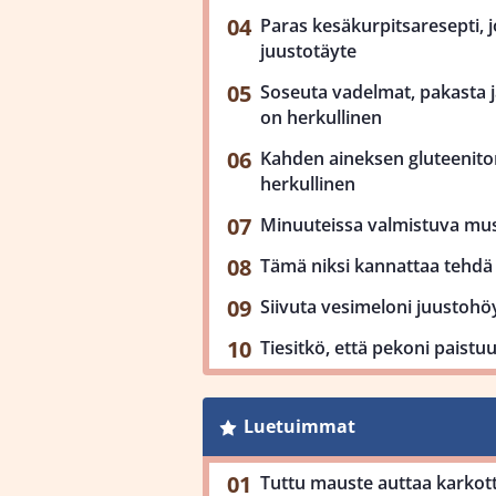
Paras kesäkurpitsaresepti, j
juustotäyte
Soseuta vadelmat, pakasta ja
on herkullinen
Kahden aineksen gluteenit
herkullinen
Minuuteissa valmistuva mu
Tämä niksi kannattaa tehdä 
Siivuta vesimeloni juustohöy
Tiesitkö, että pekoni paist
Luetuimmat
Tuttu mauste auttaa karkot