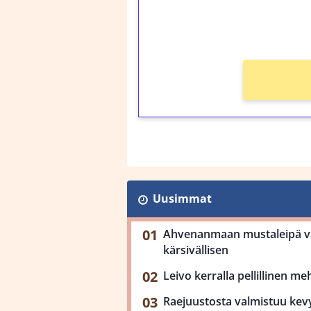
kierros)!
Ei kierrätysvaatimusta
Uusimmat
Ahvenanmaan mustaleipä val
kärsivällisen
Leivo kerralla pellillinen m
Raejuustosta valmistuu kev