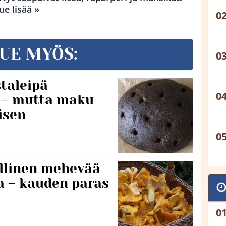
ue lisää »
UE MYÖS:
taleipä
i – mutta maku
isen
lillinen mehevää
a – kauden paras