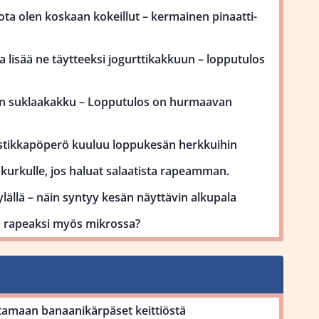
ota olen koskaan kokeillut – kermainen pinaatti-
 lisää ne täytteeksi jogurttikakkuun – lopputulos
on suklaakakku – Lopputulos on hurmaavan
stikkapöperö kuuluu loppukesän herkkuihin
kurkulle, jos haluat salaatista rapeamman.
lällä – näin syntyy kesän näyttävin alkupala
uu rapeaksi myös mikrossa?
tamaan banaanikärpäset keittiöstä