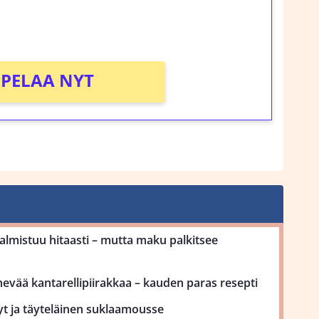
!
PELAA NYT
mistuu hitaasti – mutta maku palkitsee
ehevää kantarellipiirakkaa – kauden paras resepti
yt ja täyteläinen suklaamousse