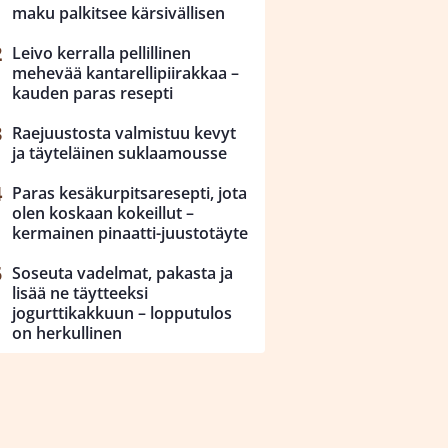
maku palkitsee kärsivällisen
Leivo kerralla pellillinen
mehevää kantarellipiirakkaa –
kauden paras resepti
Raejuustosta valmistuu kevyt
ja täyteläinen suklaamousse
Paras kesäkurpitsaresepti, jota
olen koskaan kokeillut –
kermainen pinaatti-juustotäyte
Soseuta vadelmat, pakasta ja
lisää ne täytteeksi
jogurttikakkuun – lopputulos
on herkullinen