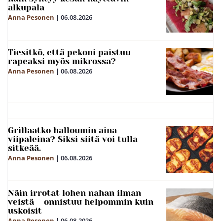
alkupala
Anna Pesonen
|
06.08.2026
Tiesitkö, että pekoni paistuu
rapeaksi myös mikrossa?
Anna Pesonen
|
06.08.2026
Grillaatko halloumin aina
viipaleina? Siksi siitä voi tulla
sitkeää.
Anna Pesonen
|
06.08.2026
Näin irrotat lohen nahan ilman
veistä – onnistuu helpommin kuin
uskoisit
Anna Pesonen
|
06.08.2026