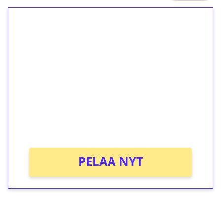
1€ = 10€ arvosta
ilmaiskierroksia ilman
kierrätystä!
Talleta 1€
Saat heti 50 ilmaiskierrosta Tuohi
1000 -peliin (arvo 0,20€ per kierros)!
Ei kierrätysvaatimusta!
PELAA NYT