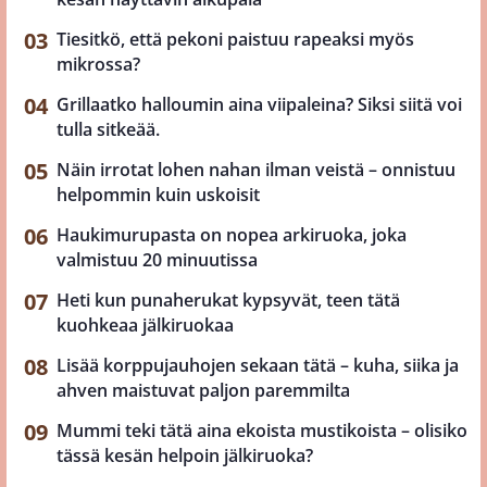
Tiesitkö, että pekoni paistuu rapeaksi myös
mikrossa?
Grillaatko halloumin aina viipaleina? Siksi siitä voi
tulla sitkeää.
Näin irrotat lohen nahan ilman veistä – onnistuu
helpommin kuin uskoisit
Haukimurupasta on nopea arkiruoka, joka
valmistuu 20 minuutissa
Heti kun punaherukat kypsyvät, teen tätä
kuohkeaa jälkiruokaa
Lisää korppujauhojen sekaan tätä – kuha, siika ja
ahven maistuvat paljon paremmilta
Mummi teki tätä aina ekoista mustikoista – olisiko
tässä kesän helpoin jälkiruoka?