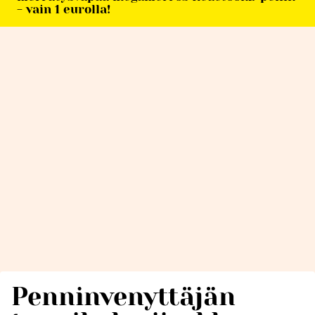
- vain 1 eurolla!
Penninvenyttäjän