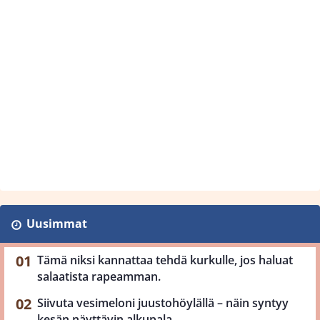
Uusimmat
Tämä niksi kannattaa tehdä kurkulle, jos haluat
salaatista rapeamman.
Siivuta vesimeloni juustohöylällä – näin syntyy
kesän näyttävin alkupala