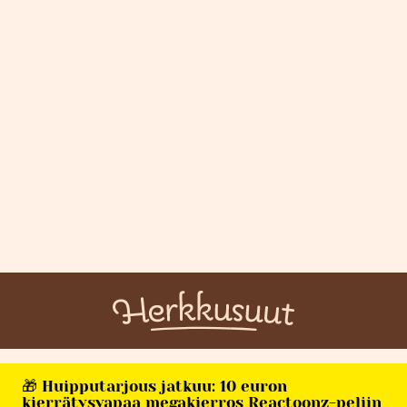
🎁 Huipputarjous jatkuu: 10 euron
kierrätysvapaa megakierros Reactoonz-peliin