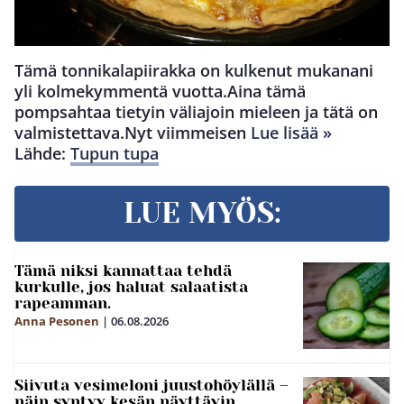
Tämä tonnikalapiirakka on kulkenut mukanani
yli kolmekymmentä vuotta.Aina tämä
pompsahtaa tietyin väliajoin mieleen ja tätä on
valmistettava.Nyt viimmeisen
Lue lisää »
Lähde:
Tupun tupa
LUE MYÖS:
Tämä niksi kannattaa tehdä
kurkulle, jos haluat salaatista
rapeamman.
Anna Pesonen
|
06.08.2026
Siivuta vesimeloni juustohöylällä –
näin syntyy kesän näyttävin