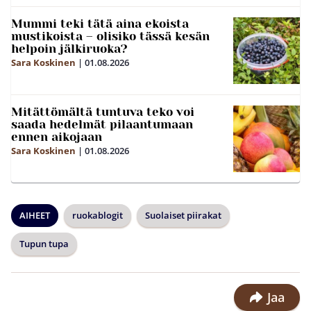
Mummi teki tätä aina ekoista
mustikoista – olisiko tässä kesän
helpoin jälkiruoka?
Sara Koskinen
|
01.08.2026
Mitättömältä tuntuva teko voi
saada hedelmät pilaantumaan
ennen aikojaan
Sara Koskinen
|
01.08.2026
AIHEET
ruokablogit
Suolaiset piirakat
Tupun tupa
Jaa