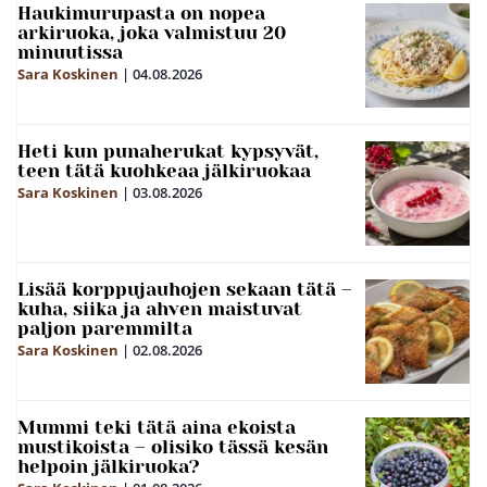
Haukimurupasta on nopea
arkiruoka, joka valmistuu 20
minuutissa
Sara Koskinen
|
04.08.2026
Heti kun punaherukat kypsyvät,
teen tätä kuohkeaa jälkiruokaa
Sara Koskinen
|
03.08.2026
Lisää korppujauhojen sekaan tätä –
kuha, siika ja ahven maistuvat
paljon paremmilta
Sara Koskinen
|
02.08.2026
Mummi teki tätä aina ekoista
mustikoista – olisiko tässä kesän
helpoin jälkiruoka?