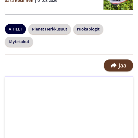
Sara Koskinen
|
01.08.2026
AIHEET
Pienet Herkkusuut
ruokablogit
täytekakut
Jaa
1€ = 10€ arvosta
ilmaiskierroksia ilman
kierrätystä!
Talleta 1€
Saat heti 50 ilmaiskierrosta Tuohi