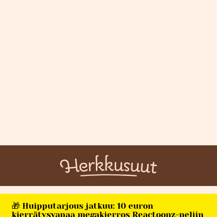
🎁 Huipputarjous jatkuu: 10 euron
kierrätysvapaa megakierros Reactoonz-peliin