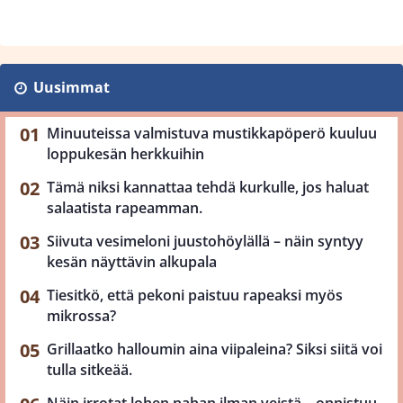
Uusimmat
Minuuteissa valmistuva mustikkapöperö kuuluu
loppukesän herkkuihin
Tämä niksi kannattaa tehdä kurkulle, jos haluat
salaatista rapeamman.
Siivuta vesimeloni juustohöylällä – näin syntyy
kesän näyttävin alkupala
Tiesitkö, että pekoni paistuu rapeaksi myös
mikrossa?
Grillaatko halloumin aina viipaleina? Siksi siitä voi
tulla sitkeää.
Näin irrotat lohen nahan ilman veistä – onnistuu