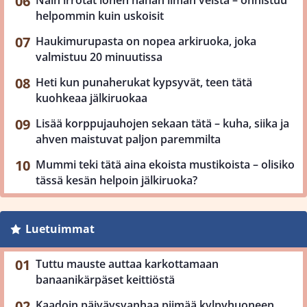
helpommin kuin uskoisit
Haukimurupasta on nopea arkiruoka, joka
valmistuu 20 minuutissa
Heti kun punaherukat kypsyvät, teen tätä
kuohkeaa jälkiruokaa
Lisää korppujauhojen sekaan tätä – kuha, siika ja
ahven maistuvat paljon paremmilta
Mummi teki tätä aina ekoista mustikoista – olisiko
tässä kesän helpoin jälkiruoka?
Luetuimmat
Tuttu mauste auttaa karkottamaan
banaanikärpäset keittiöstä
Kaadoin päiväysvanhaa piimää kylpyhuoneen