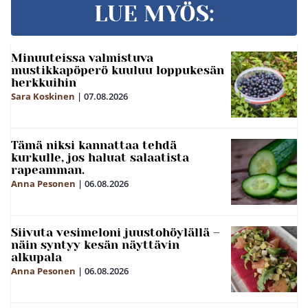
LUE MYÖS:
Minuuteissa valmistuva
mustikkapöperö kuuluu loppukesän
herkkuihin
Sara Koskinen
|
07.08.2026
Tämä niksi kannattaa tehdä
kurkulle, jos haluat salaatista
rapeamman.
Anna Pesonen
|
06.08.2026
Siivuta vesimeloni juustohöylällä –
näin syntyy kesän näyttävin
alkupala
Anna Pesonen
|
06.08.2026