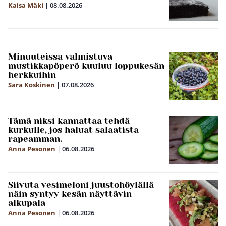
Kaisa Mäki
|
08.08.2026
Minuuteissa valmistuva
mustikkapöperö kuuluu loppukesän
herkkuihin
Sara Koskinen
|
07.08.2026
Tämä niksi kannattaa tehdä
kurkulle, jos haluat salaatista
rapeamman.
Anna Pesonen
|
06.08.2026
Siivuta vesimeloni juustohöylällä –
näin syntyy kesän näyttävin
alkupala
Anna Pesonen
|
06.08.2026