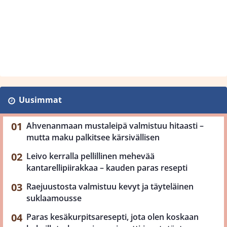
Uusimmat
Ahvenanmaan mustaleipä valmistuu hitaasti –
mutta maku palkitsee kärsivällisen
Leivo kerralla pellillinen mehevää
kantarellipiirakkaa – kauden paras resepti
Raejuustosta valmistuu kevyt ja täyteläinen
suklaamousse
Paras kesäkurpitsaresepti, jota olen koskaan