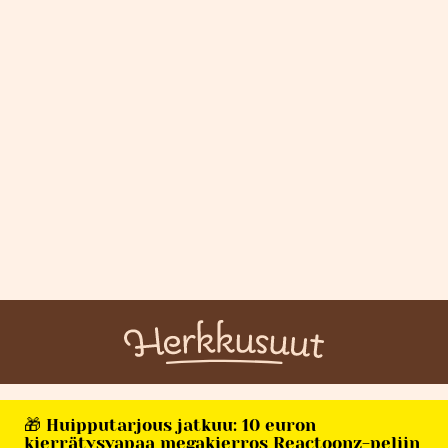
🎁 Huipputarjous jatkuu: 10 euron
kierrätysvapaa megakierros Reactoonz-peliin