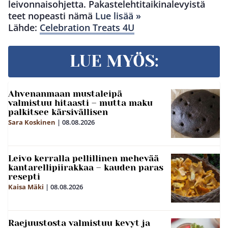
leivonnaisohjetta. Pakastelehtitaikinalevyistä
teet nopeasti nämä
Lue lisää »
Lähde:
Celebration Treats 4U
LUE MYÖS:
Ahvenanmaan mustaleipä
valmistuu hitaasti – mutta maku
palkitsee kärsivällisen
Sara Koskinen
|
08.08.2026
Leivo kerralla pellillinen mehevää
kantarellipiirakkaa – kauden paras
resepti
Kaisa Mäki
|
08.08.2026
Raejuustosta valmistuu kevyt ja