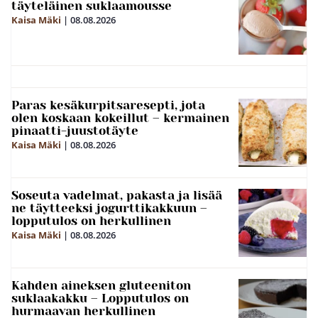
täyteläinen suklaamousse
Kaisa Mäki
|
08.08.2026
Paras kesäkurpitsaresepti, jota
olen koskaan kokeillut – kermainen
pinaatti-juustotäyte
Kaisa Mäki
|
08.08.2026
Soseuta vadelmat, pakasta ja lisää
ne täytteeksi jogurttikakkuun –
lopputulos on herkullinen
Kaisa Mäki
|
08.08.2026
Kahden aineksen gluteeniton
suklaakakku – Lopputulos on
hurmaavan herkullinen