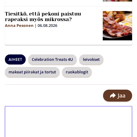
Tiesitkö, että pekoni paistuu
rapeaksi myös mikrossa?
Anna Pesonen
|
06.08.2026
AIHEET
Celebration Treats 4U
leivokset
makeat piirakat ja tortut
ruokablogit
Jaa
1€ = 10€ arvosta
ilmaiskierroksia ilman
kierrätystä!