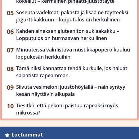
kokeillut – kermainen pinaatti-juustotäyte
Soseuta vadelmat, pakasta ja lisää ne täytteeksi
jogurttikakkuun – lopputulos on herkullinen
Kahden aineksen gluteeniton suklaakakku –
Lopputulos on hurmaavan herkullinen
Minuuteissa valmistuva mustikkapöperö kuuluu
loppukesän herkkuihin
Tämä niksi kannattaa tehdä kurkulle, jos haluat
salaatista rapeamman.
Siivuta vesimeloni juustohöylällä – näin syntyy
kesän näyttävin alkupala
Tiesitkö, että pekoni paistuu rapeaksi myös
mikrossa?
Luetuimmat