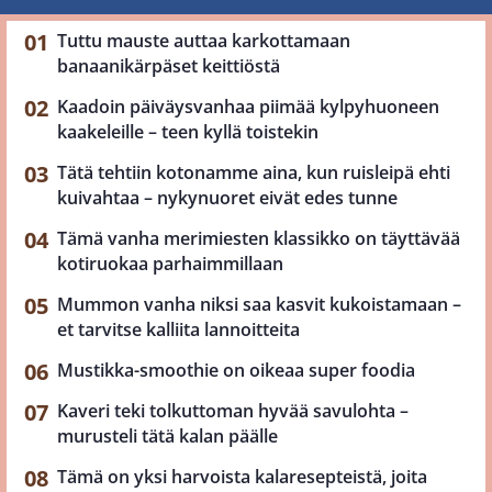
Tuttu mauste auttaa karkottamaan
banaanikärpäset keittiöstä
Kaadoin päiväysvanhaa piimää kylpyhuoneen
kaakeleille – teen kyllä toistekin
Tätä tehtiin kotonamme aina, kun ruisleipä ehti
kuivahtaa – nykynuoret eivät edes tunne
Tämä vanha merimiesten klassikko on täyttävää
kotiruokaa parhaimmillaan
Mummon vanha niksi saa kasvit kukoistamaan –
et tarvitse kalliita lannoitteita
Mustikka-smoothie on oikeaa super foodia
Kaveri teki tolkuttoman hyvää savulohta –
murusteli tätä kalan päälle
Tämä on yksi harvoista kalaresepteistä, joita