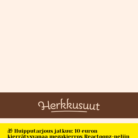
🎁 Huipputarjous jatkuu: 10 euron
kierrätysvapaa megakierros Reactoonz-peliin