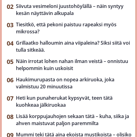
Siivuta vesimeloni juustohöylällä – näin syntyy
kesän näyttävin alkupala
Tiesitkö, että pekoni paistuu rapeaksi myös
mikrossa?
Grillaatko halloumin aina viipaleina? Siksi siitä voi
tulla sitkeää.
Näin irrotat lohen nahan ilman veistä – onnistuu
helpommin kuin uskoisit
Haukimurupasta on nopea arkiruoka, joka
valmistuu 20 minuutissa
Heti kun punaherukat kypsyvät, teen tätä
kuohkeaa jälkiruokaa
Lisää korppujauhojen sekaan tätä – kuha, siika ja
ahven maistuvat paljon paremmilta
Mummi teki tätä aina ekoista mustikoista – olisiko