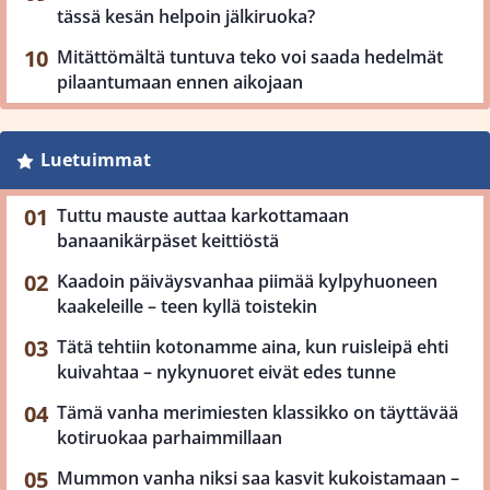
tässä kesän helpoin jälkiruoka?
Mitättömältä tuntuva teko voi saada hedelmät
pilaantumaan ennen aikojaan
Luetuimmat
Tuttu mauste auttaa karkottamaan
banaanikärpäset keittiöstä
Kaadoin päiväysvanhaa piimää kylpyhuoneen
kaakeleille – teen kyllä toistekin
Tätä tehtiin kotonamme aina, kun ruisleipä ehti
kuivahtaa – nykynuoret eivät edes tunne
Tämä vanha merimiesten klassikko on täyttävää
kotiruokaa parhaimmillaan
Mummon vanha niksi saa kasvit kukoistamaan –