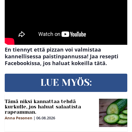
En tiennyt että pizzan voi valmistaa
kannellisessa paistinpannussa! Jaa resepti
Facebookissa, jos haluat kokeilla tätä.
LUE MYÖS:
Tämä niksi kannattaa tehdä
kurkulle, jos haluat salaatista
rapeamman.
Anna Pesonen
|
06.08.2026