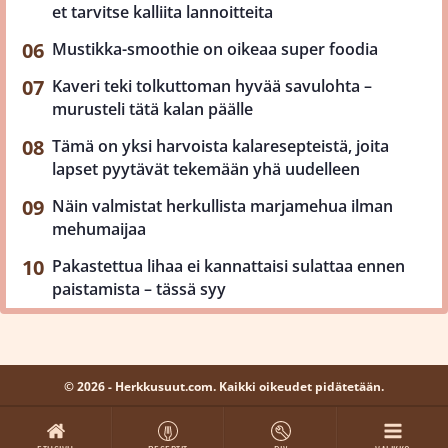
et tarvitse kalliita lannoitteita
Mustikka-smoothie on oikeaa super foodia
Kaveri teki tolkuttoman hyvää savulohta –
murusteli tätä kalan päälle
Tämä on yksi harvoista kalaresepteistä, joita
lapset pyytävät tekemään yhä uudelleen
Näin valmistat herkullista marjamehua ilman
mehumaijaa
Pakastettua lihaa ei kannattaisi sulattaa ennen
paistamista – tässä syy
© 2026 - Herkkusuut.com. Kaikki oikeudet pidätetään.