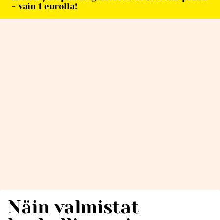
- vain 1 eurolla!
Näin valmistat