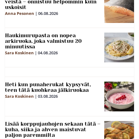
veistä – onnistuu helpommin kuin
uskoisit
Anna Pesonen
|
06.08.2026
Haukimurupasta on nopea
arkiruoka, joka valmistuu 20
minuutissa
Sara Koskinen
|
04.08.2026
Heti kun punaherukat kypsyvät,
teen tätä kuohkeaa jälkiruokaa
Sara Koskinen
|
03.08.2026
Lisää korppujauhojen sekaan tätä –
kuha, siika ja ahven maistuvat
paljon paremmilta