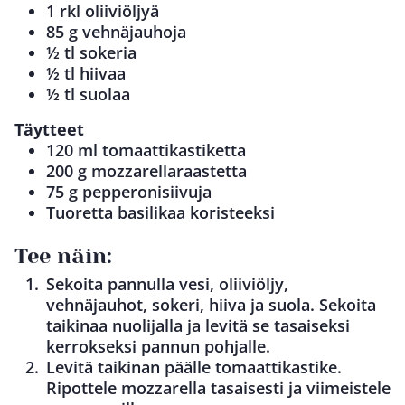
1 rkl oliiviöljyä
85 g vehnäjauhoja
½ tl sokeria
½ tl hiivaa
½ tl suolaa
Täytteet
120 ml tomaattikastiketta
200 g mozzarellaraastetta
75 g pepperonisiivuja
Tuoretta basilikaa koristeeksi
Tee näin:
Sekoita pannulla vesi, oliiviöljy,
vehnäjauhot, sokeri, hiiva ja suola. Sekoita
taikinaa nuolijalla ja levitä se tasaiseksi
kerrokseksi pannun pohjalle.
Levitä taikinan päälle tomaattikastike.
Ripottele mozzarella tasaisesti ja viimeistele