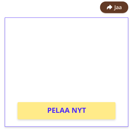
Jaa
1€ = 10€ arvosta
ilmaiskierroksia ilman
kierrätystä!
Talleta 1€
Saat heti 50 ilmaiskierrosta Tuohi
1000 -peliin (arvo 0,20€ per kierros)!
Ei kierrätysvaatimusta!
PELAA NYT