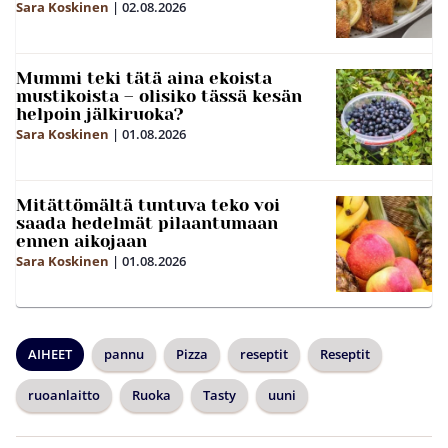
Sara Koskinen
|
02.08.2026
Mummi teki tätä aina ekoista
mustikoista – olisiko tässä kesän
helpoin jälkiruoka?
Sara Koskinen
|
01.08.2026
Mitättömältä tuntuva teko voi
saada hedelmät pilaantumaan
ennen aikojaan
Sara Koskinen
|
01.08.2026
AIHEET
pannu
Pizza
reseptit
Reseptit
ruoanlaitto
Ruoka
Tasty
uuni