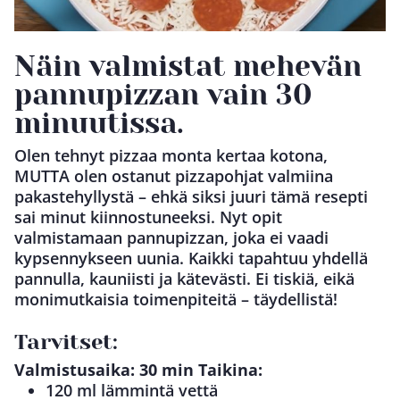
Näin valmistat mehevän
pannupizzan vain 30
minuutissa.
Olen tehnyt pizzaa monta kertaa kotona,
MUTTA olen ostanut pizzapohjat valmiina
pakastehyllystä – ehkä siksi juuri tämä resepti
sai minut kiinnostuneeksi. Nyt opit
valmistamaan pannupizzan, joka ei vaadi
kypsennykseen uunia. Kaikki tapahtuu yhdellä
pannulla, kauniisti ja kätevästi. Ei tiskiä, eikä
monimutkaisia toimenpiteitä – täydellistä!
Tarvitset:
Valmistusaika: 30 min
Taikina:
120 ml lämmintä vettä