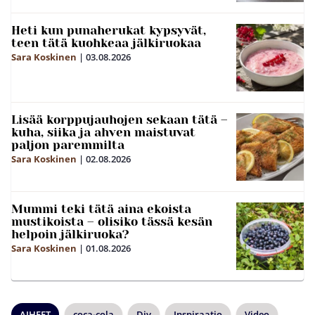
Heti kun punaherukat kypsyvät,
teen tätä kuohkeaa jälkiruokaa
Sara Koskinen
|
03.08.2026
Lisää korppujauhojen sekaan tätä –
kuha, siika ja ahven maistuvat
paljon paremmilta
Sara Koskinen
|
02.08.2026
Mummi teki tätä aina ekoista
mustikoista – olisiko tässä kesän
helpoin jälkiruoka?
Sara Koskinen
|
01.08.2026
AIHEET
coca-cola
Diy
Inspiraatio
Video