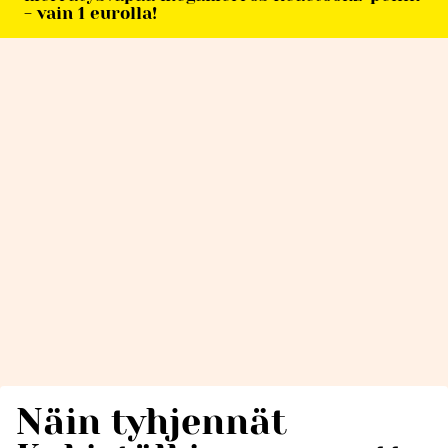
- vain 1 eurolla!
Näin tyhjennät