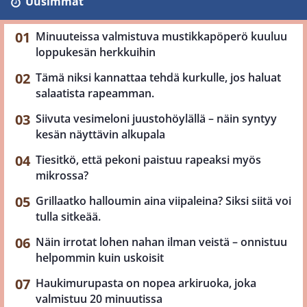
Uusimmat
Minuuteissa valmistuva mustikkapöperö kuuluu
loppukesän herkkuihin
Tämä niksi kannattaa tehdä kurkulle, jos haluat
salaatista rapeamman.
Siivuta vesimeloni juustohöylällä – näin syntyy
kesän näyttävin alkupala
Tiesitkö, että pekoni paistuu rapeaksi myös
mikrossa?
Grillaatko halloumin aina viipaleina? Siksi siitä voi
tulla sitkeää.
Näin irrotat lohen nahan ilman veistä – onnistuu
helpommin kuin uskoisit
Haukimurupasta on nopea arkiruoka, joka
valmistuu 20 minuutissa