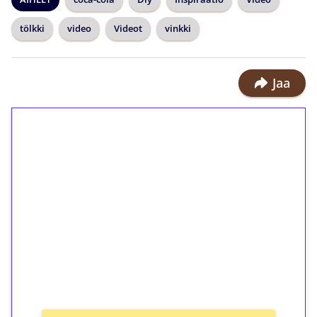
tölkki
video
Videot
vinkki
Jaa
1€ = 10€ arvosta
ilmaiskierroksia ilman
kierrätystä!
Talleta 1€
Saat heti 50 ilmaiskierrosta Tuohi
1000 -peliin (arvo 0,20€ per kierros)!
Ei kierrätysvaatimusta!