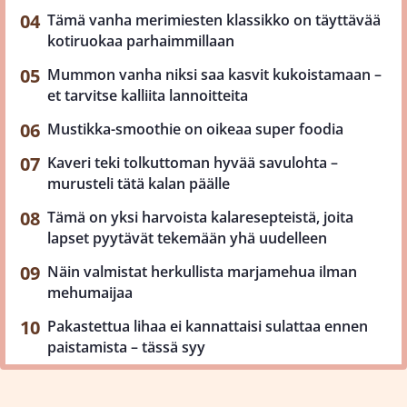
Tämä vanha merimiesten klassikko on täyttävää
kotiruokaa parhaimmillaan
Mummon vanha niksi saa kasvit kukoistamaan –
et tarvitse kalliita lannoitteita
Mustikka-smoothie on oikeaa super foodia
Kaveri teki tolkuttoman hyvää savulohta –
murusteli tätä kalan päälle
Tämä on yksi harvoista kalaresepteistä, joita
lapset pyytävät tekemään yhä uudelleen
Näin valmistat herkullista marjamehua ilman
mehumaijaa
Pakastettua lihaa ei kannattaisi sulattaa ennen
paistamista – tässä syy