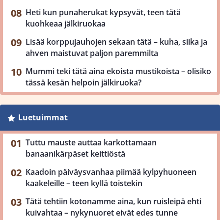
Heti kun punaherukat kypsyvät, teen tätä
kuohkeaa jälkiruokaa
Lisää korppujauhojen sekaan tätä – kuha, siika ja
ahven maistuvat paljon paremmilta
Mummi teki tätä aina ekoista mustikoista – olisiko
tässä kesän helpoin jälkiruoka?
Luetuimmat
Tuttu mauste auttaa karkottamaan
banaanikärpäset keittiöstä
Kaadoin päiväysvanhaa piimää kylpyhuoneen
kaakeleille – teen kyllä toistekin
Tätä tehtiin kotonamme aina, kun ruisleipä ehti
kuivahtaa – nykynuoret eivät edes tunne