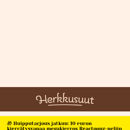
🎁 Huipputarjous jatkuu: 10 euron
kierrätysvapaa megakierros Reactoonz-peliin