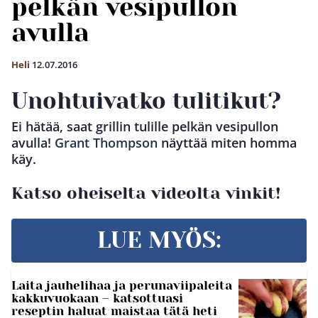
pelkän vesipullon
avulla
Heli
12.07.2016
Unohtuivatko tulitikut?
Ei hätää, saat grillin tulille pelkän vesipullon
avulla!
Grant Thompson
näyttää miten homma
käy.
Katso oheiselta videolta vinkit!
LUE MYÖS:
Laita jauhelihaa ja perunaviipaleita
kakkuvuokaan – katsottuasi
reseptin haluat maistaa tätä heti