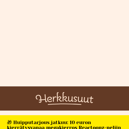
🎁 Huipputarjous jatkuu: 10 euron
kierrätysvapaa megakierros Reactoonz-peliin