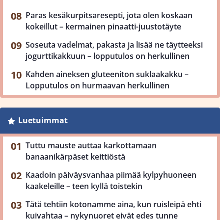
Paras kesäkurpitsaresepti, jota olen koskaan
kokeillut – kermainen pinaatti-juustotäyte
Soseuta vadelmat, pakasta ja lisää ne täytteeksi
jogurttikakkuun – lopputulos on herkullinen
Kahden aineksen gluteeniton suklaakakku –
Lopputulos on hurmaavan herkullinen
Luetuimmat
Tuttu mauste auttaa karkottamaan
banaanikärpäset keittiöstä
Kaadoin päiväysvanhaa piimää kylpyhuoneen
kaakeleille – teen kyllä toistekin
Tätä tehtiin kotonamme aina, kun ruisleipä ehti
kuivahtaa – nykynuoret eivät edes tunne