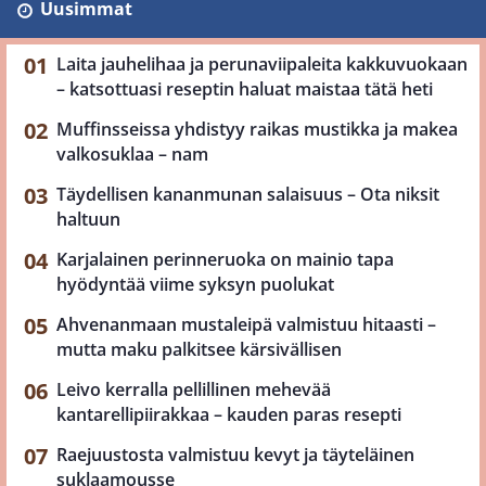
Uusimmat
Laita jauhelihaa ja perunaviipaleita kakkuvuokaan
– katsottuasi reseptin haluat maistaa tätä heti
Muffinsseissa yhdistyy raikas mustikka ja makea
valkosuklaa – nam
Täydellisen kananmunan salaisuus – Ota niksit
haltuun
Karjalainen perinneruoka on mainio tapa
hyödyntää viime syksyn puolukat
Ahvenanmaan mustaleipä valmistuu hitaasti –
mutta maku palkitsee kärsivällisen
Leivo kerralla pellillinen mehevää
kantarellipiirakkaa – kauden paras resepti
Raejuustosta valmistuu kevyt ja täyteläinen
suklaamousse