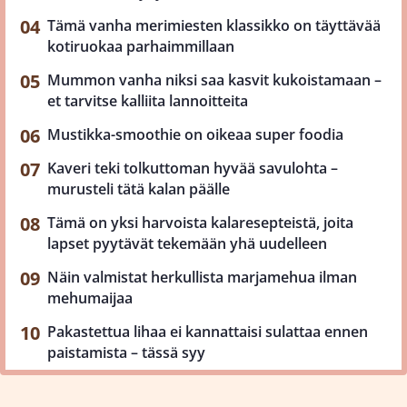
Tämä vanha merimiesten klassikko on täyttävää
kotiruokaa parhaimmillaan
Mummon vanha niksi saa kasvit kukoistamaan –
et tarvitse kalliita lannoitteita
Mustikka-smoothie on oikeaa super foodia
Kaveri teki tolkuttoman hyvää savulohta –
murusteli tätä kalan päälle
Tämä on yksi harvoista kalaresepteistä, joita
lapset pyytävät tekemään yhä uudelleen
Näin valmistat herkullista marjamehua ilman
mehumaijaa
Pakastettua lihaa ei kannattaisi sulattaa ennen
paistamista – tässä syy