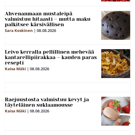
Ahvenanmaan mustaleipä
valmistuu hitaasti – mutta maku
palkitsee kärsivällisen
Sara Koskinen
|
08.08.2026
Leivo kerralla pellillinen mehevää
kantarellipiirakkaa – kauden paras
resepti
Kaisa Mäki
|
08.08.2026
Raejuustosta valmistuu kevyt ja
täyteläinen suklaamousse
Kaisa Mäki
|
08.08.2026