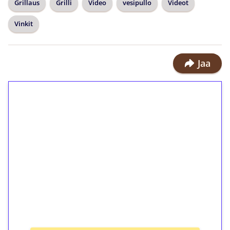
Grillaus
Grilli
Video
vesipullo
Videot
Vinkit
Jaa
1€ = 10€ arvosta
ilmaiskierroksia ilman
kierrätystä!
Talleta 1€
Saat heti 50 ilmaiskierrosta Tuohi
1000 -peliin (arvo 0,20€ per kierros)!
Ei kierrätysvaatimusta!