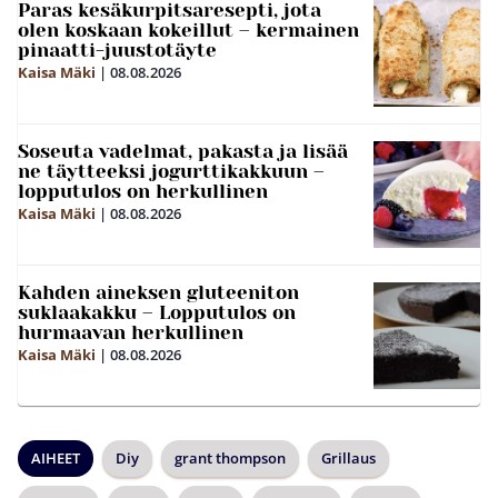
Paras kesäkurpitsaresepti, jota
olen koskaan kokeillut – kermainen
pinaatti-juustotäyte
Kaisa Mäki
|
08.08.2026
Soseuta vadelmat, pakasta ja lisää
ne täytteeksi jogurttikakkuun –
lopputulos on herkullinen
Kaisa Mäki
|
08.08.2026
Kahden aineksen gluteeniton
suklaakakku – Lopputulos on
hurmaavan herkullinen
Kaisa Mäki
|
08.08.2026
AIHEET
Diy
grant thompson
Grillaus