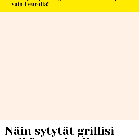
- vain 1 eurolla!
Näin sytytät grillisi