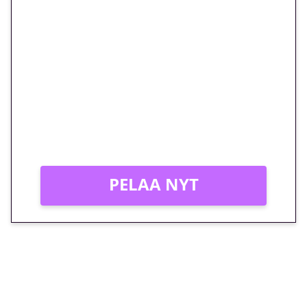
🎁 Huipputarjous jatkuu: 10
euron kierrätysvapaa
megakierros Reactoonz-
peliin – vain 1 eurolla!
Peli: Reactoonz
Vain uusille asiakkaille!
PELAA NYT