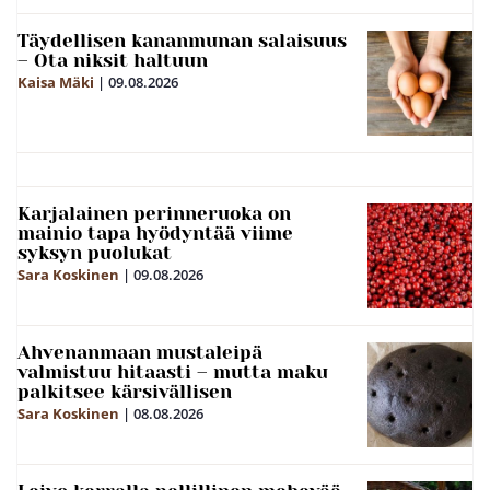
Täydellisen kananmunan salaisuus
– Ota niksit haltuun
Kaisa Mäki
|
09.08.2026
Karjalainen perinneruoka on
mainio tapa hyödyntää viime
syksyn puolukat
Sara Koskinen
|
09.08.2026
Ahvenanmaan mustaleipä
valmistuu hitaasti – mutta maku
palkitsee kärsivällisen
Sara Koskinen
|
08.08.2026