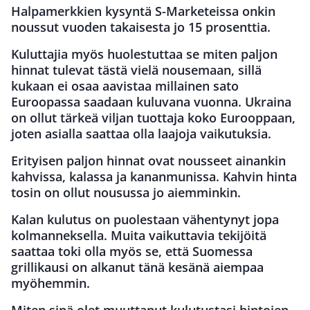
Halpamerkkien kysyntä S-Marketeissa onkin
noussut vuoden takaisesta jo 15 prosenttia.
Kuluttajia myös huolestuttaa se miten paljon
hinnat tulevat tästä vielä nousemaan, sillä
kukaan ei osaa aavistaa millainen sato
Euroopassa saadaan kuluvana vuonna. Ukraina
on ollut tärkeä viljan tuottaja koko Eurooppaan,
joten asialla saattaa olla laajoja vaikutuksia.
Erityisen paljon hinnat ovat nousseet ainankin
kahvissa, kalassa ja kananmunissa. Kahvin hinta
tosin on ollut nousussa jo aiemminkin.
Kalan kulutus on puolestaan vähentynyt jopa
kolmanneksella. Muita vaikuttavia tekijöitä
saattaa toki olla myös se, että Suomessa
grillikausi on alkanut tänä kesänä aiempaa
myöhemmin.