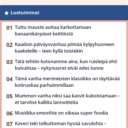
Luetuimmat
Tuttu mauste auttaa karkottamaan
banaanikärpäset keittiöstä
Kaadoin päiväysvanhaa piimää kylpyhuoneen
kaakeleille – teen kyllä toistekin
Tätä tehtiin kotonamme aina, kun ruisleipä ehti
kuivahtaa – nykynuoret eivät edes tunne
Tämä vanha merimiesten klassikko on täyttävää
kotiruokaa parhaimmillaan
Mummon vanha niksi saa kasvit kukoistamaan –
et tarvitse kalliita lannoitteita
Mustikka-smoothie on oikeaa super foodia
Kaveri teki tolkuttoman hyvää savulohta –