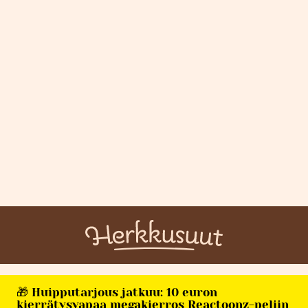
🎁 Huipputarjous jatkuu: 10 euron
kierrätysvapaa megakierros Reactoonz-peliin