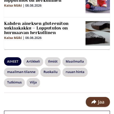
lopputulos on herkullinen
Kaisa Mäki
|
08.08.2026
Kahden aineksen gluteeniton
suklaakakku – Lopputulos on
hurmaavan herkullinen
Kaisa Mäki
|
08.08.2026
AIHEET
Artikkeli
Ilmiöt
Maailmalla
maailman tilanne
Ruokailu
ruuan hinta
Tutkimus
Vilja
Jaa