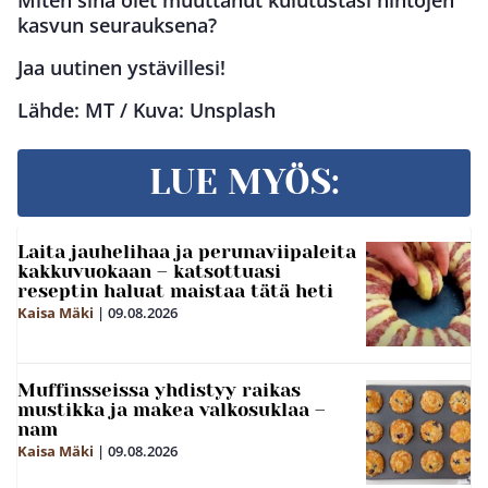
Miten sinä olet muuttanut kulutustasi hintojen
kasvun seurauksena?
Jaa uutinen ystävillesi!
Lähde: MT / Kuva: Unsplash
LUE MYÖS:
Laita jauhelihaa ja perunaviipaleita
kakkuvuokaan – katsottuasi
reseptin haluat maistaa tätä heti
Kaisa Mäki
|
09.08.2026
Muffinsseissa yhdistyy raikas
mustikka ja makea valkosuklaa –
nam
Kaisa Mäki
|
09.08.2026