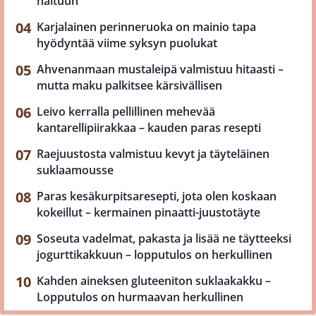
haltuun
Karjalainen perinneruoka on mainio tapa
hyödyntää viime syksyn puolukat
Ahvenanmaan mustaleipä valmistuu hitaasti –
mutta maku palkitsee kärsivällisen
Leivo kerralla pellillinen mehevää
kantarellipiirakkaa – kauden paras resepti
Raejuustosta valmistuu kevyt ja täyteläinen
suklaamousse
Paras kesäkurpitsaresepti, jota olen koskaan
kokeillut – kermainen pinaatti-juustotäyte
Soseuta vadelmat, pakasta ja lisää ne täytteeksi
jogurttikakkuun – lopputulos on herkullinen
Kahden aineksen gluteeniton suklaakakku –
Lopputulos on hurmaavan herkullinen