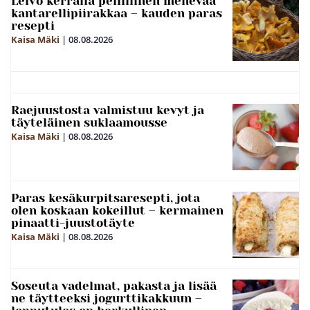
Leivo kerralla pellillinen mehevää
kantarellipiirakkaa – kauden paras
resepti
Kaisa Mäki
|
08.08.2026
Raejuustosta valmistuu kevyt ja
täyteläinen suklaamousse
Kaisa Mäki
|
08.08.2026
Paras kesäkurpitsaresepti, jota
olen koskaan kokeillut – kermainen
pinaatti-juustotäyte
Kaisa Mäki
|
08.08.2026
Soseuta vadelmat, pakasta ja lisää
ne täytteeksi jogurttikakkuun –