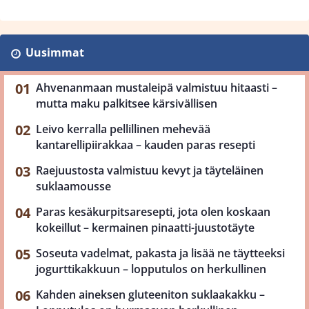
Uusimmat
Ahvenanmaan mustaleipä valmistuu hitaasti –
mutta maku palkitsee kärsivällisen
Leivo kerralla pellillinen mehevää
kantarellipiirakkaa – kauden paras resepti
Raejuustosta valmistuu kevyt ja täyteläinen
suklaamousse
Paras kesäkurpitsaresepti, jota olen koskaan
kokeillut – kermainen pinaatti-juustotäyte
Soseuta vadelmat, pakasta ja lisää ne täytteeksi
jogurttikakkuun – lopputulos on herkullinen
Kahden aineksen gluteeniton suklaakakku –