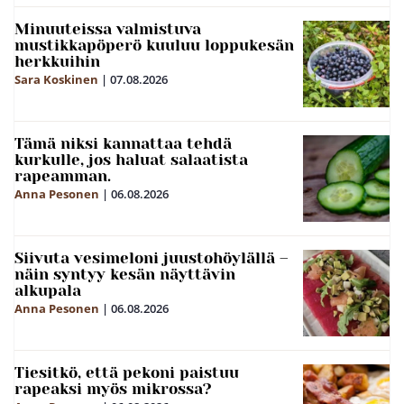
Minuuteissa valmistuva
mustikkapöperö kuuluu loppukesän
herkkuihin
Sara Koskinen
|
07.08.2026
Tämä niksi kannattaa tehdä
kurkulle, jos haluat salaatista
rapeamman.
Anna Pesonen
|
06.08.2026
Siivuta vesimeloni juustohöylällä –
näin syntyy kesän näyttävin
alkupala
Anna Pesonen
|
06.08.2026
Tiesitkö, että pekoni paistuu
rapeaksi myös mikrossa?