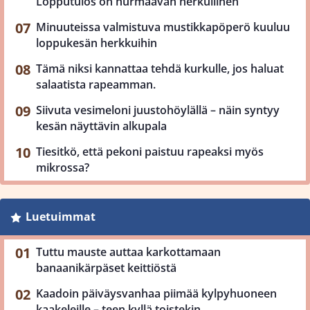
Lopputulos on hurmaavan herkullinen
Minuuteissa valmistuva mustikkapöperö kuuluu
loppukesän herkkuihin
Tämä niksi kannattaa tehdä kurkulle, jos haluat
salaatista rapeamman.
Siivuta vesimeloni juustohöylällä – näin syntyy
kesän näyttävin alkupala
Tiesitkö, että pekoni paistuu rapeaksi myös
mikrossa?
Luetuimmat
Tuttu mauste auttaa karkottamaan
banaanikärpäset keittiöstä
Kaadoin päiväysvanhaa piimää kylpyhuoneen
kaakeleille – teen kyllä toistekin