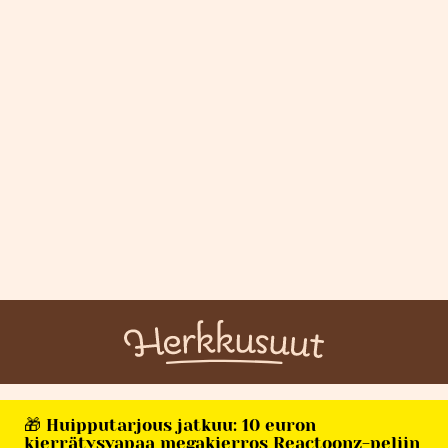
🎁 Huipputarjous jatkuu: 10 euron
kierrätysvapaa megakierros Reactoonz-peliin