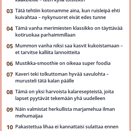
Tätä tehtiin kotonamme aina, kun ruisleipä ehti
kuivahtaa – nykynuoret eivät edes tunne
Tämä vanha merimiesten klassikko on täyttävää
kotiruokaa parhaimmillaan
Mummon vanha niksi saa kasvit kukoistamaan –
et tarvitse kalliita lannoitteita
Mustikka-smoothie on oikeaa super foodia
Kaveri teki tolkuttoman hyvää savulohta –
murusteli tätä kalan päälle
Tämä on yksi harvoista kalaresepteistä, joita
lapset pyytävät tekemään yhä uudelleen
Näin valmistat herkullista marjamehua ilman
mehumaijaa
Pakastettua lihaa ei kannattaisi sulattaa ennen