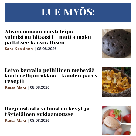
LUE MYÖS:
Ahvenanmaan mustaleipä
valmistuu hitaasti – mutta maku
palkitsee kärsivällisen
Sara Koskinen
|
08.08.2026
Leivo kerralla pellillinen mehevää
kantarellipiirakkaa – kauden paras
resepti
Kaisa Mäki
|
08.08.2026
Raejuustosta valmistuu kevyt ja
täyteläinen suklaamousse
Kaisa Mäki
|
08.08.2026