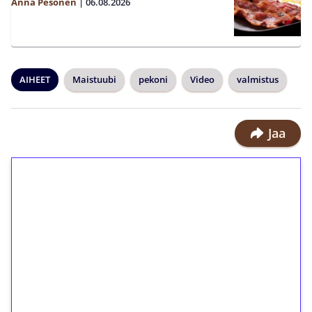
Anna Pesonen
|
06.08.2026
AIHEET
Maistuubi
pekoni
Video
valmistus
Jaa
1€ = 10€ arvosta
ilmaiskierroksia ilman
kierrätystä!
Talleta 1€
Saat heti 50 ilmaiskierrosta Tuohi
1000 -peliin (arvo 0,20€ per kierros)!