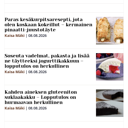
Paras kesäkurpitsaresepti, jota
olen koskaan kokeillut – kermainen
pinaatti-juustotäyte
Kaisa Mäki
|
08.08.2026
Soseuta vadelmat, pakasta ja lisää
ne täytteeksi jogurttikakkuun –
lopputulos on herkullinen
Kaisa Mäki
|
08.08.2026
Kahden aineksen gluteeniton
suklaakakku – Lopputulos on
hurmaavan herkullinen
Kaisa Mäki
|
08.08.2026