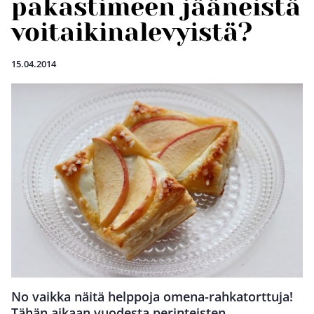
pakastimeen jääneistä
voitaikinalevyistä?
15.04.2014
No vaikka näitä helppoja omena-rahkatorttuja!
Tähän aikaan vuodesta perinteisten