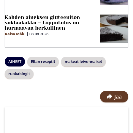
Kahden aineksen gluteeniton
suklaakakku – Lopputulos on
hurmaavan herkullinen
Kaisa Mäki
|
08.08.2026
AIHEET
Ellan reseptit
makeat leivonnaiset
ruokablogit
Jaa
🎁 Huipputarjous jatkuu: 10
euron kierrätysvapaa