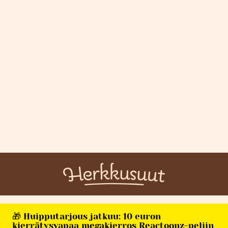
🎁 Huipputarjous jatkuu: 10 euron
kierrätysvapaa megakierros Reactoonz-peliin