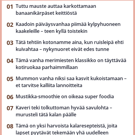
Tuttu mauste auttaa karkottamaan
banaanikärpäset keittiöstä
Kaadoin päiväysvanhaa piimää kylpyhuoneen
kaakeleille – teen kyllä toistekin
Tätä tehtiin kotonamme aina, kun ruisleipä ehti
kuivahtaa – nykynuoret eivät edes tunne
Tämä vanha merimiesten klassikko on täyttävää
kotiruokaa parhaimmillaan
Mummon vanha niksi saa kasvit kukoistamaan –
et tarvitse kalliita lannoitteita
Mustikka-smoothie on oikeaa super foodia
Kaveri teki tolkuttoman hyvää savulohta –
murusteli tätä kalan päälle
Tämä on yksi harvoista kalaresepteistä, joita
lapset pyytävät tekemään yhä uudelleen