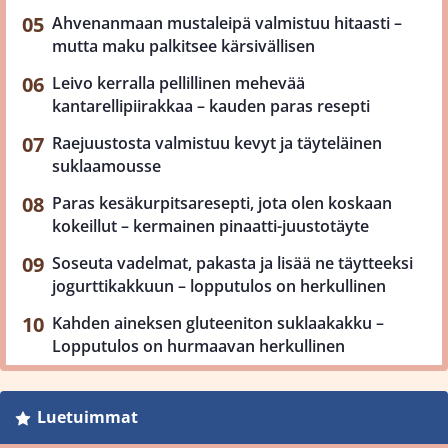
Ahvenanmaan mustaleipä valmistuu hitaasti –
mutta maku palkitsee kärsivällisen
Leivo kerralla pellillinen mehevää
kantarellipiirakkaa – kauden paras resepti
Raejuustosta valmistuu kevyt ja täyteläinen
suklaamousse
Paras kesäkurpitsaresepti, jota olen koskaan
kokeillut – kermainen pinaatti-juustotäyte
Soseuta vadelmat, pakasta ja lisää ne täytteeksi
jogurttikakkuun – lopputulos on herkullinen
Kahden aineksen gluteeniton suklaakakku –
Lopputulos on hurmaavan herkullinen
Luetuimmat