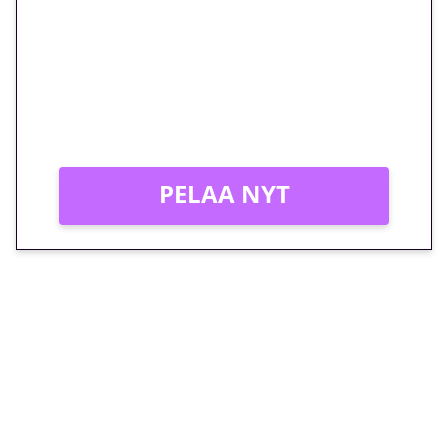
megakierros Reactoonz-
peliin – vain 1 eurolla!
Peli: Reactoonz
Vain uusille asiakkaille!
PELAA NYT