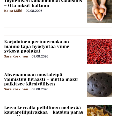
Täydellisen kananmunan salaisuus
– Ota niksit haltuun
Kaisa Mäki
|
09.08.2026
Karjalainen perinneruoka on
mainio tapa hyödyntää viime
syksyn puolukat
Sara Koskinen
|
09.08.2026
Ahvenanmaan mustaleipä
valmistuu hitaasti – mutta maku
palkitsee kärsivällisen
Sara Koskinen
|
08.08.2026
Leivo kerralla pellillinen mehevää
kantarellipiirakkaa – kauden paras