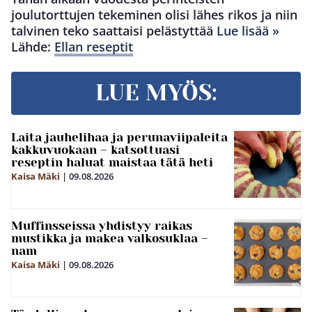
joulutorttujen tekeminen olisi lähes rikos ja niin
talvinen teko saattaisi pelästyttää
Lue lisää »
Lähde:
Ellan reseptit
LUE MYÖS:
Laita jauhelihaa ja perunaviipaleita
kakkuvuokaan – katsottuasi
reseptin haluat maistaa tätä heti
Kaisa Mäki
|
09.08.2026
Muffinsseissa yhdistyy raikas
mustikka ja makea valkosuklaa –
nam
Kaisa Mäki
|
09.08.2026