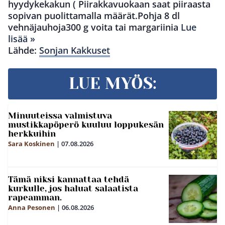
hyydykekakun ( Piirakkavuokaan saat piiraasta
sopivan puolittamalla määrät.Pohja 8 dl
vehnäjauhoja300 g voita tai margariinia
Lue
lisää »
Lähde:
Sonjan Kakkuset
LUE MYÖS:
Minuuteissa valmistuva
mustikkapöperö kuuluu loppukesän
herkkuihin
Sara Koskinen
|
07.08.2026
Tämä niksi kannattaa tehdä
kurkulle, jos haluat salaatista
rapeamman.
Anna Pesonen
|
06.08.2026