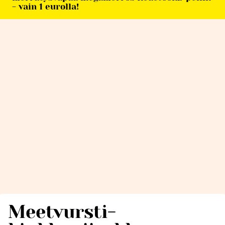
- vain 1 eurolla!
Meetvursti-