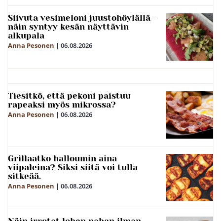
Siivuta vesimeloni juustohöylällä –
näin syntyy kesän näyttävin
alkupala
Anna Pesonen
|
06.08.2026
Tiesitkö, että pekoni paistuu
rapeaksi myös mikrossa?
Anna Pesonen
|
06.08.2026
Grillaatko halloumin aina
viipaleina? Siksi siitä voi tulla
sitkeää.
Anna Pesonen
|
06.08.2026