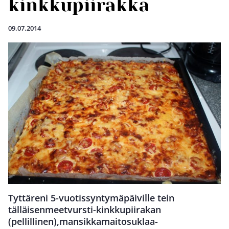
kinkkupiirakka
09.07.2014
Tyttäreni 5-vuotissyntymäpäiville tein
tälläisenmeetvursti-kinkkupiirakan
(pellillinen),mansikkamaitosuklaa-