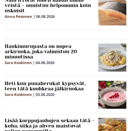
Näin irrotat lohen nahan ilman
veistä – onnistuu helpommin kuin
uskoisit
Anna Pesonen
|
06.08.2026
Haukimurupasta on nopea
arkiruoka, joka valmistuu 20
minuutissa
Sara Koskinen
|
04.08.2026
Heti kun punaherukat kypsyvät,
teen tätä kuohkeaa jälkiruokaa
Sara Koskinen
|
03.08.2026
Lisää korppujauhojen sekaan tätä –
kuha, siika ja ahven maistuvat