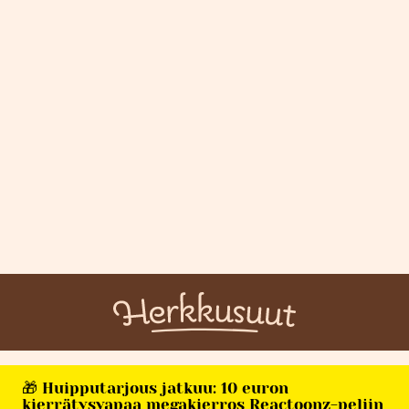
🎁 Huipputarjous jatkuu: 10 euron
kierrätysvapaa megakierros Reactoonz-peliin