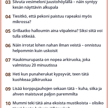
Siivuta vesimeloni juustohöylällä – näin syntyy
kesän näyttävin alkupala
Tiesitkö, että pekoni paistuu rapeaksi myös
mikrossa?
Grillaatko halloumin aina viipaleina? Siksi siitä voi
tulla sitkeää.
Näin irrotat lohen nahan ilman veistä – onnistuu
helpommin kuin uskoisit
Haukimurupasta on nopea arkiruoka, joka
valmistuu 20 minuutissa
Heti kun punaherukat kypsyvät, teen tätä
kuohkeaa jälkiruokaa
Lisää korppujauhojen sekaan tätä – kuha, siika ja
ahven maistuvat paljon paremmilta
Mummi teki tätä aina ekoista mustikoista – olisiko