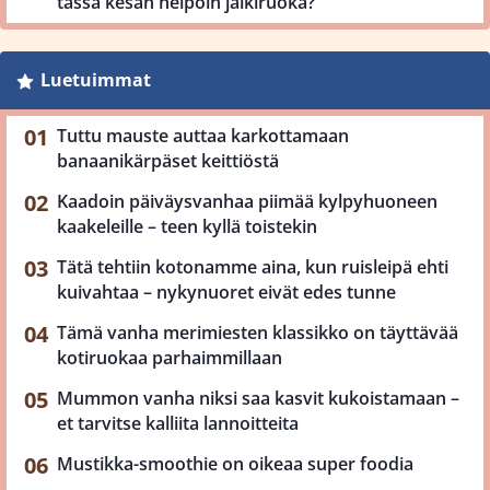
tässä kesän helpoin jälkiruoka?
Luetuimmat
Tuttu mauste auttaa karkottamaan
banaanikärpäset keittiöstä
Kaadoin päiväysvanhaa piimää kylpyhuoneen
kaakeleille – teen kyllä toistekin
Tätä tehtiin kotonamme aina, kun ruisleipä ehti
kuivahtaa – nykynuoret eivät edes tunne
Tämä vanha merimiesten klassikko on täyttävää
kotiruokaa parhaimmillaan
Mummon vanha niksi saa kasvit kukoistamaan –
et tarvitse kalliita lannoitteita
Mustikka-smoothie on oikeaa super foodia