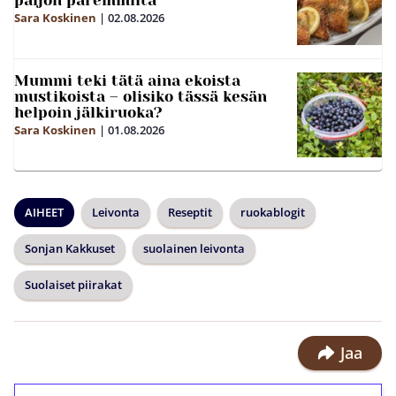
paljon paremmilta
Sara Koskinen
|
02.08.2026
Mummi teki tätä aina ekoista
mustikoista – olisiko tässä kesän
helpoin jälkiruoka?
Sara Koskinen
|
01.08.2026
AIHEET
Leivonta
Reseptit
ruokablogit
Sonjan Kakkuset
suolainen leivonta
Suolaiset piirakat
Jaa