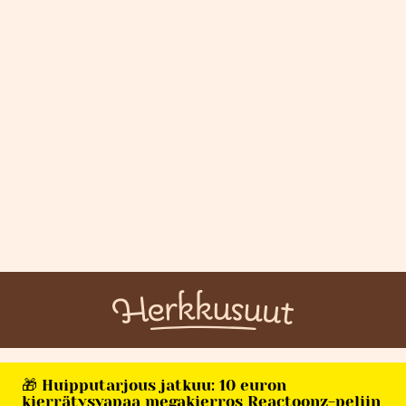
🎁 Huipputarjous jatkuu: 10 euron
kierrätysvapaa megakierros Reactoonz-peliin