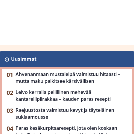
Uusimmat
Ahvenanmaan mustaleipä valmistuu hitaasti –
mutta maku palkitsee kärsivällisen
Leivo kerralla pellillinen mehevää
kantarellipiirakkaa – kauden paras resepti
Raejuustosta valmistuu kevyt ja täyteläinen
suklaamousse
Paras kesäkurpitsaresepti, jota olen koskaan