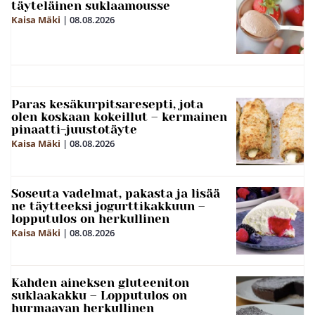
täyteläinen suklaamousse
Kaisa Mäki
|
08.08.2026
Paras kesäkurpitsaresepti, jota
olen koskaan kokeillut – kermainen
pinaatti-juustotäyte
Kaisa Mäki
|
08.08.2026
Soseuta vadelmat, pakasta ja lisää
ne täytteeksi jogurttikakkuun –
lopputulos on herkullinen
Kaisa Mäki
|
08.08.2026
Kahden aineksen gluteeniton
suklaakakku – Lopputulos on
hurmaavan herkullinen