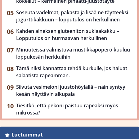
kokeillut – kermainen pinaatti-juustotäyte
Soseuta vadelmat, pakasta ja lisää ne täytteeksi
jogurttikakkuun – lopputulos on herkullinen
Kahden aineksen gluteeniton suklaakakku –
Lopputulos on hurmaavan herkullinen
Minuuteissa valmistuva mustikkapöperö kuuluu
loppukesän herkkuihin
Tämä niksi kannattaa tehdä kurkulle, jos haluat
salaatista rapeamman.
Siivuta vesimeloni juustohöylällä – näin syntyy
kesän näyttävin alkupala
Tiesitkö, että pekoni paistuu rapeaksi myös
mikrossa?
Luetuimmat