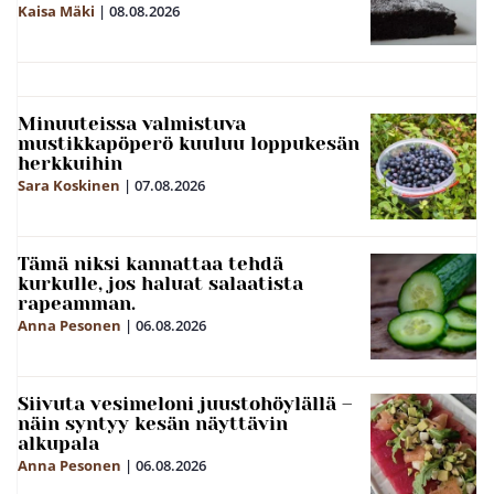
Kaisa Mäki
|
08.08.2026
Minuuteissa valmistuva
mustikkapöperö kuuluu loppukesän
herkkuihin
Sara Koskinen
|
07.08.2026
Tämä niksi kannattaa tehdä
kurkulle, jos haluat salaatista
rapeamman.
Anna Pesonen
|
06.08.2026
Siivuta vesimeloni juustohöylällä –
näin syntyy kesän näyttävin
alkupala
Anna Pesonen
|
06.08.2026