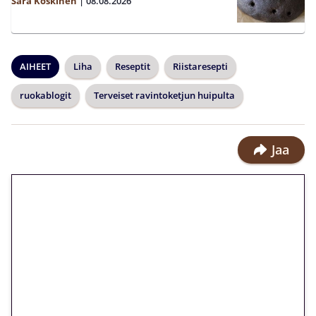
Sara Koskinen
|
08.08.2026
AIHEET
Liha
Reseptit
Riistaresepti
ruokablogit
Terveiset ravintoketjun huipulta
Jaa
🎁 Huipputarjous jatkuu: 10
euron kierrätysvapaa
megakierros Reactoonz-
peliin – vain 1 eurolla!
Peli: Reactoonz