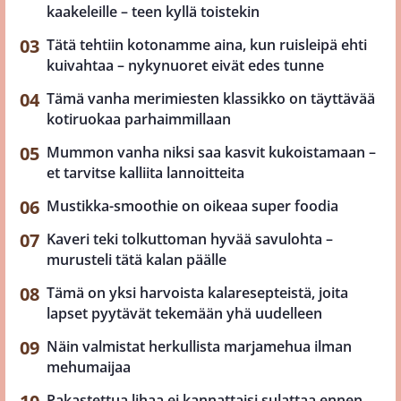
kaakeleille – teen kyllä toistekin
Tätä tehtiin kotonamme aina, kun ruisleipä ehti
kuivahtaa – nykynuoret eivät edes tunne
Tämä vanha merimiesten klassikko on täyttävää
kotiruokaa parhaimmillaan
Mummon vanha niksi saa kasvit kukoistamaan –
et tarvitse kalliita lannoitteita
Mustikka-smoothie on oikeaa super foodia
Kaveri teki tolkuttoman hyvää savulohta –
murusteli tätä kalan päälle
Tämä on yksi harvoista kalaresepteistä, joita
lapset pyytävät tekemään yhä uudelleen
Näin valmistat herkullista marjamehua ilman
mehumaijaa
Pakastettua lihaa ei kannattaisi sulattaa ennen