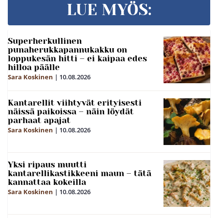
LUE MYÖS:
Superherkullinen
punaherukkapannukakku on
loppukesän hitti – ei kaipaa edes
hilloa päälle
Sara Koskinen
|
10.08.2026
Kantarellit viihtyvät erityisesti
näissä paikoissa – näin löydät
parhaat apajat
Sara Koskinen
|
10.08.2026
Yksi ripaus muutti
kantarellikastikkeeni maun – tätä
kannattaa kokeilla
Sara Koskinen
|
10.08.2026