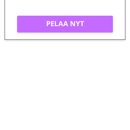
Vain uusille asiakkaille!
PELAA NYT