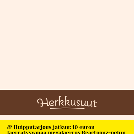
🎁 Huipputarjous jatkuu: 10 euron
kierrätysvapaa megakierros Reactoonz-peliin