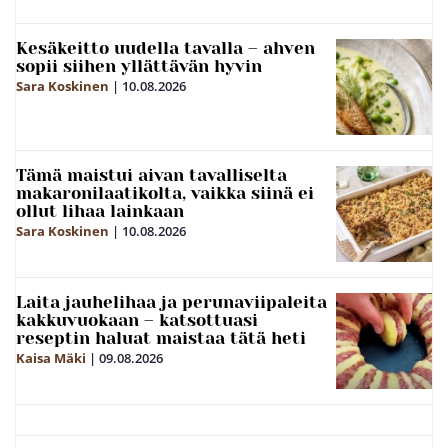
Kesäkeitto uudella tavalla – ahven
sopii siihen yllättävän hyvin
Sara Koskinen
|
10.08.2026
Tämä maistui aivan tavalliselta
makaronilaatikolta, vaikka siinä ei
ollut lihaa lainkaan
Sara Koskinen
|
10.08.2026
Laita jauhelihaa ja perunaviipaleita
kakkuvuokaan – katsottuasi
reseptin haluat maistaa tätä heti
Kaisa Mäki
|
09.08.2026