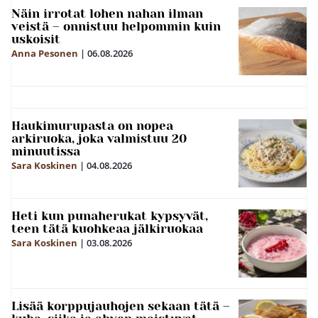
Näin irrotat lohen nahan ilman
veistä – onnistuu helpommin kuin
uskoisit
Anna Pesonen
|
06.08.2026
Haukimurupasta on nopea
arkiruoka, joka valmistuu 20
minuutissa
Sara Koskinen
|
04.08.2026
Heti kun punaherukat kypsyvät,
teen tätä kuohkeaa jälkiruokaa
Sara Koskinen
|
03.08.2026
Lisää korppujauhojen sekaan tätä –