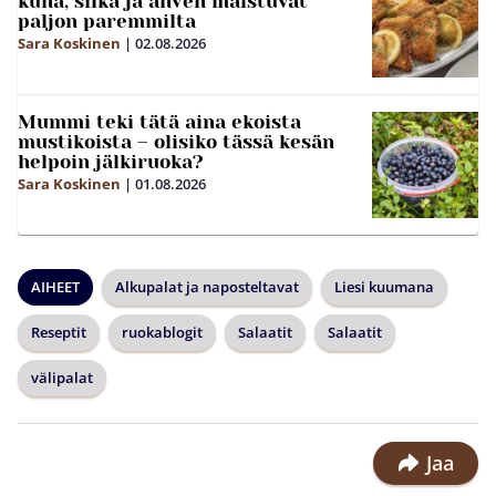
kuha, siika ja ahven maistuvat
paljon paremmilta
Sara Koskinen
|
02.08.2026
Mummi teki tätä aina ekoista
mustikoista – olisiko tässä kesän
helpoin jälkiruoka?
Sara Koskinen
|
01.08.2026
AIHEET
Alkupalat ja naposteltavat
Liesi kuumana
Reseptit
ruokablogit
Salaatit
Salaatit
välipalat
Jaa