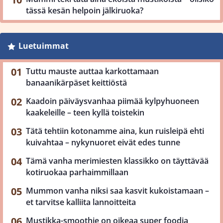
tässä kesän helpoin jälkiruoka?
Luetuimmat
Tuttu mauste auttaa karkottamaan
banaanikärpäset keittiöstä
Kaadoin päiväysvanhaa piimää kylpyhuoneen
kaakeleille – teen kyllä toistekin
Tätä tehtiin kotonamme aina, kun ruisleipä ehti
kuivahtaa – nykynuoret eivät edes tunne
Tämä vanha merimiesten klassikko on täyttävää
kotiruokaa parhaimmillaan
Mummon vanha niksi saa kasvit kukoistamaan –
et tarvitse kalliita lannoitteita
Mustikka-smoothie on oikeaa super foodia