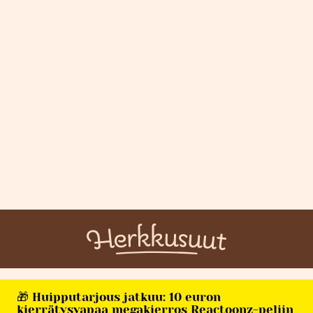
🎁 Huipputarjous jatkuu: 10 euron
kierrätysvapaa megakierros Reactoonz-peliin