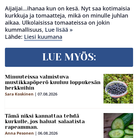
Aijaijai…ihanaa kun on kesä. Nyt saa kotimaisia
kurkkuja ja tomaatteja, mikä on minulle juhlan
aikaa. Ulkolaisissa tomaateissa on jokin
kummallisuus,
Lue lisää »
Lähde:
Liesi kuumana
LUE MYÖS:
Minuuteissa valmistuva
mustikkapöperö kuuluu loppukesän
herkkuihin
Sara Koskinen
|
07.08.2026
Tämä niksi kannattaa tehdä
kurkulle, jos haluat salaatista
rapeamman.
Anna Pesonen
|
06.08.2026