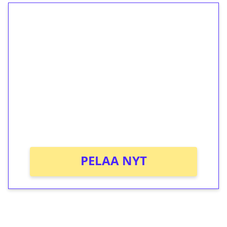
1€ = 10€ arvosta
ilmaiskierroksia ilman
kierrätystä!
Talleta 1€
Saat heti 50 ilmaiskierrosta Tuohi
1000 -peliin (arvo 0,20€ per kierros)!
Ei kierrätysvaatimusta!
PELAA NYT