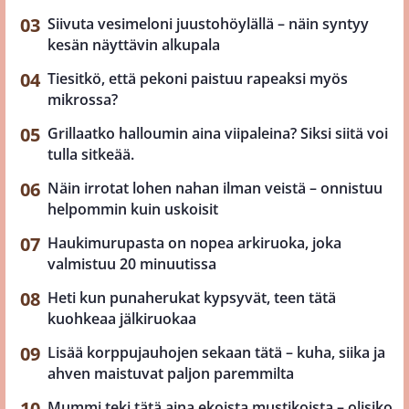
Siivuta vesimeloni juustohöylällä – näin syntyy
kesän näyttävin alkupala
Tiesitkö, että pekoni paistuu rapeaksi myös
mikrossa?
Grillaatko halloumin aina viipaleina? Siksi siitä voi
tulla sitkeää.
Näin irrotat lohen nahan ilman veistä – onnistuu
helpommin kuin uskoisit
Haukimurupasta on nopea arkiruoka, joka
valmistuu 20 minuutissa
Heti kun punaherukat kypsyvät, teen tätä
kuohkeaa jälkiruokaa
Lisää korppujauhojen sekaan tätä – kuha, siika ja
ahven maistuvat paljon paremmilta
Mummi teki tätä aina ekoista mustikoista – olisiko