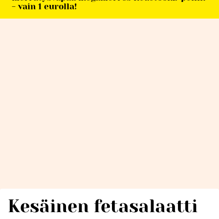
- vain 1 eurolla!
Kesäinen fetasalaatti