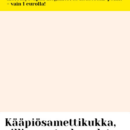
- vain 1 eurolla!
Kääpiösamettikukka,