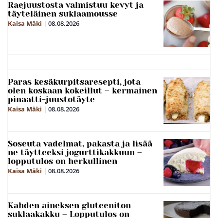
Raejuustosta valmistuu kevyt ja
täyteläinen suklaamousse
Kaisa Mäki
|
08.08.2026
Paras kesäkurpitsaresepti, jota
olen koskaan kokeillut – kermainen
pinaatti-juustotäyte
Kaisa Mäki
|
08.08.2026
Soseuta vadelmat, pakasta ja lisää
ne täytteeksi jogurttikakkuun –
lopputulos on herkullinen
Kaisa Mäki
|
08.08.2026
Kahden aineksen gluteeniton
suklaakakku – Lopputulos on