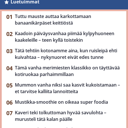
Luetuimmat
Tuttu mauste auttaa karkottamaan
banaanikärpäset keittiöstä
Kaadoin päiväysvanhaa piimää kylpyhuoneen
kaakeleille – teen kyllä toistekin
Tätä tehtiin kotonamme aina, kun ruisleipä ehti
kuivahtaa – nykynuoret eivät edes tunne
Tämä vanha merimiesten klassikko on täyttävää
kotiruokaa parhaimmillaan
Mummon vanha niksi saa kasvit kukoistamaan –
et tarvitse kalliita lannoitteita
Mustikka-smoothie on oikeaa super foodia
Kaveri teki tolkuttoman hyvää savulohta –
murusteli tätä kalan päälle