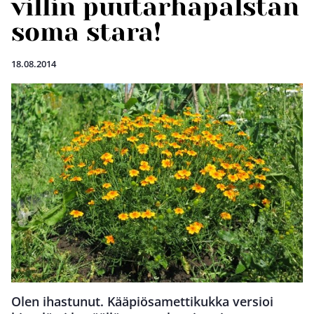
villin puutarhapalstan
soma stara!
18.08.2014
Olen ihastunut. Kääpiösamettikukka versioi