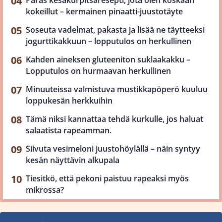
Paras kesäkurpitsaresepti, jota olen koskaan
kokeillut – kermainen pinaatti-juustotäyte
Soseuta vadelmat, pakasta ja lisää ne täytteeksi
jogurttikakkuun – lopputulos on herkullinen
Kahden aineksen gluteeniton suklaakakku –
Lopputulos on hurmaavan herkullinen
Minuuteissa valmistuva mustikkapöperö kuuluu
loppukesän herkkuihin
Tämä niksi kannattaa tehdä kurkulle, jos haluat
salaatista rapeamman.
Siivuta vesimeloni juustohöylällä – näin syntyy
kesän näyttävin alkupala
Tiesitkö, että pekoni paistuu rapeaksi myös
mikrossa?