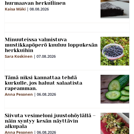
hurmaavan herkullinen
Kaisa Mäki
|
08.08.2026
Minuuteissa valmistuva
mustikkapöperö kuuluu loppukesän
herkkuihin
Sara Koskinen
|
07.08.2026
Tämä niksi kannattaa tehdä
kurkulle, jos haluat salaatista
rapeamman.
Anna Pesonen
|
06.08.2026
Siivuta vesimeloni juustohöylällä –
näin syntyy kesän näyttävin
alkupala
Anna Pesonen
|
06.08.2026