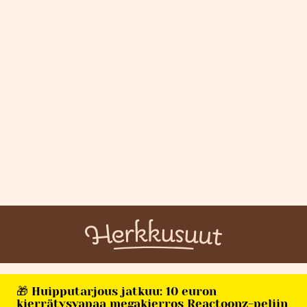
🎁 Huipputarjous jatkuu: 10 euron
kierrätysvapaa megakierros Reactoonz-peliin