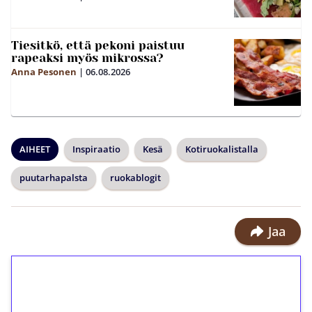
Tiesitkö, että pekoni paistuu
rapeaksi myös mikrossa?
Anna Pesonen
|
06.08.2026
AIHEET
Inspiraatio
Kesä
Kotiruokalistalla
puutarhapalsta
ruokablogit
Jaa
1€ = 10€ arvosta
ilmaiskierroksia ilman