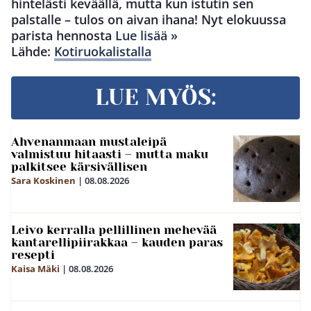
hintelästi keväällä, mutta kun istutin sen
palstalle – tulos on aivan ihana! Nyt elokuussa
parista hennosta
Lue lisää »
Lähde:
Kotiruokalistalla
LUE MYÖS:
Ahvenanmaan mustaleipä
valmistuu hitaasti – mutta maku
palkitsee kärsivällisen
Sara Koskinen
|
08.08.2026
Leivo kerralla pellillinen mehevää
kantarellipiirakkaa – kauden paras
resepti
Kaisa Mäki
|
08.08.2026