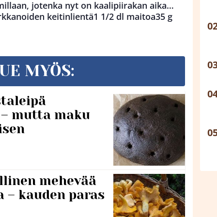
illaan, jotenka nyt on kaalipiirakan aika…
kkanoiden keitinlientä1 1/2 dl maitoa35 g
UE MYÖS:
taleipä
i – mutta maku
isen
lillinen mehevää
a – kauden paras