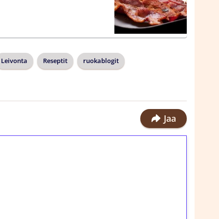
Leivonta
Reseptit
ruokablogit
Jaa
ilmaiskierroksia ilman
rosta Tuohi 1000 -peliin (arvo 0,20€ per