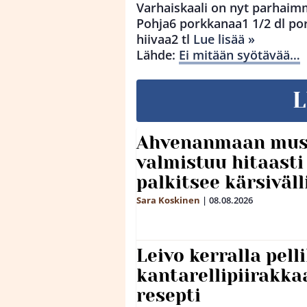
Varhaiskaali on nyt parhaimm
Pohja6 porkkanaa1 1/2 dl por
hiivaa2 tl
Lue lisää »
Lähde:
Ei mitään syötävää…
L
Ahvenanmaan mus
valmistuu hitaast
palkitsee kärsiväll
Sara Koskinen
|
08.08.2026
Leivo kerralla pel
kantarellipiirakka
resepti