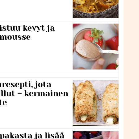
stuu kevyt ja
amousse
resepti, jota
llut – kermainen
te
pakasta ja lisää