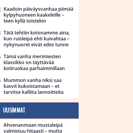
Kaadoin päiväysvanhaa piimää
kylpyhuoneen kaakeleille –
teen kyllä toistekin
Tätä tehtiin kotonamme aina,
kun ruisleipä ehti kuivahtaa –
nykynuoret eivät edes tunne
Tämä vanha merimiesten
klassikko on täyttävää
kotiruokaa parhaimmillaan
Mummon vanha niksi saa
kasvit kukoistamaan – et
tarvitse kalliita lannoitteita
UUSIMMAT
Ahvenanmaan mustaleipä
valmistuu hitaasti – mutta