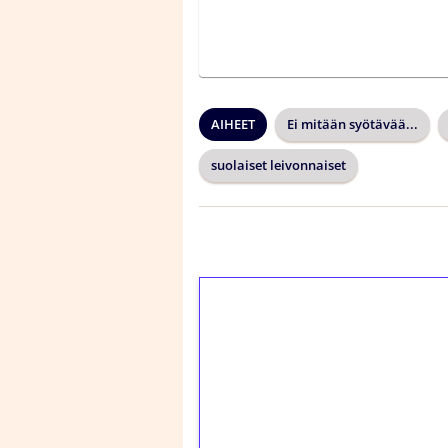
AIHEET
Ei mitään syötävää...
suolaiset leivonnaiset
1€ = 10€ arvosta 
kierrätystä!
Talleta 1€
Saat heti 50 ilmaiskier