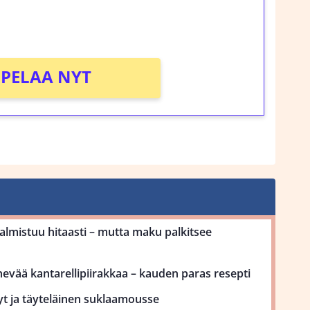
!
PELAA NYT
mistuu hitaasti – mutta maku palkitsee
ehevää kantarellipiirakkaa – kauden paras resepti
yt ja täyteläinen suklaamousse