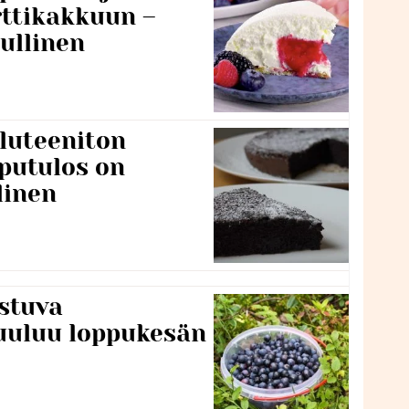
rttikakkuun –
ullinen
luteeniton
putulos on
linen
stuva
uuluu loppukesän