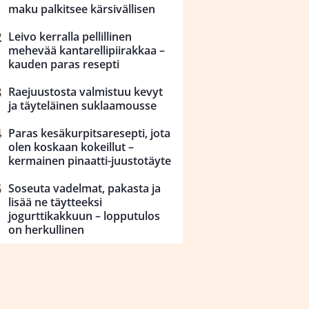
maku palkitsee kärsivällisen
Leivo kerralla pellillinen
mehevää kantarellipiirakkaa –
kauden paras resepti
Raejuustosta valmistuu kevyt
ja täyteläinen suklaamousse
Paras kesäkurpitsaresepti, jota
olen koskaan kokeillut –
kermainen pinaatti-juustotäyte
Soseuta vadelmat, pakasta ja
lisää ne täytteeksi
jogurttikakkuun – lopputulos
on herkullinen