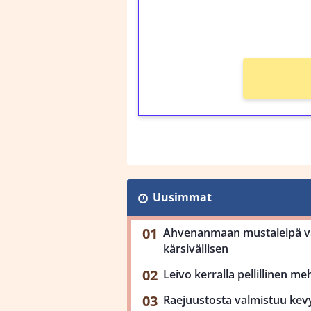
kierros)!
Ei kierrätysvaatimusta
Uusimmat
Ahvenanmaan mustaleipä val
kärsivällisen
Leivo kerralla pellillinen m
Raejuustosta valmistuu kev