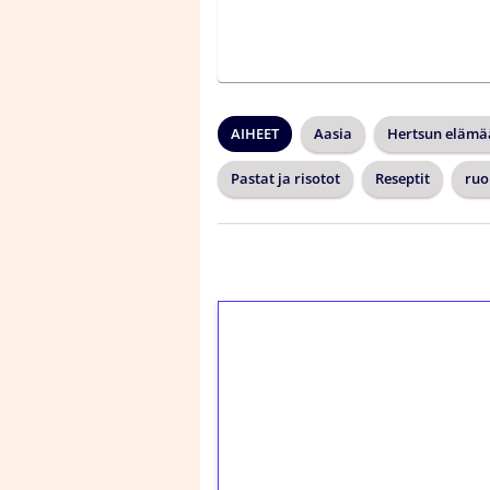
AIHEET
Aasia
Hertsun elämä
Pastat ja risotot
Reseptit
ruo
1€ = 10€ arvosta 
kierrätystä!
Talleta 1€
Saat heti 50 ilmaiskier