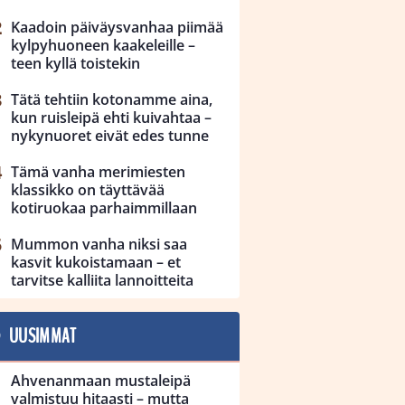
Kaadoin päiväysvanhaa piimää
kylpyhuoneen kaakeleille –
teen kyllä toistekin
Tätä tehtiin kotonamme aina,
kun ruisleipä ehti kuivahtaa –
nykynuoret eivät edes tunne
Tämä vanha merimiesten
klassikko on täyttävää
kotiruokaa parhaimmillaan
Mummon vanha niksi saa
kasvit kukoistamaan – et
tarvitse kalliita lannoitteita
UUSIMMAT
Ahvenanmaan mustaleipä
valmistuu hitaasti – mutta