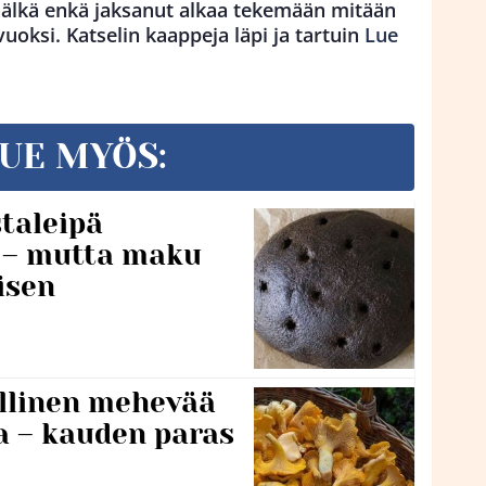
 nälkä enkä jaksanut alkaa tekemään mitään
uoksi. Katselin kaappeja läpi ja tartuin
Lue
UE MYÖS:
taleipä
i – mutta maku
isen
lillinen mehevää
a – kauden paras