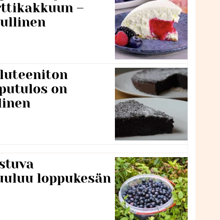
rttikakkuun –
ullinen
luteeniton
putulos on
linen
stuva
uuluu loppukesän