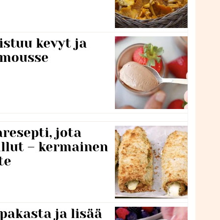
stuu kevyt ja
amousse
resepti, jota
llut – kermainen
te
pakasta ja lisää