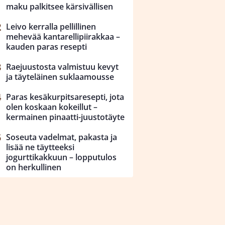
maku palkitsee kärsivällisen
Leivo kerralla pellillinen
mehevää kantarellipiirakkaa –
kauden paras resepti
Raejuustosta valmistuu kevyt
ja täyteläinen suklaamousse
Paras kesäkurpitsaresepti, jota
olen koskaan kokeillut –
kermainen pinaatti-juustotäyte
Soseuta vadelmat, pakasta ja
lisää ne täytteeksi
jogurttikakkuun – lopputulos
on herkullinen