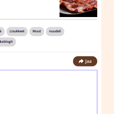
ä
Lisukkeet
Muut
nuudeli
kablogit
Jaa
ilmaiskierroksia ilman
rosta Tuohi 1000 -peliin (arvo 0,20€ per