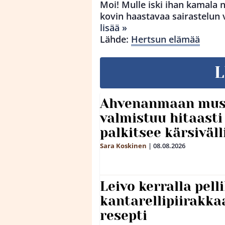
Moi! Mulle iski ihan kamala
kovin haastavaa sairastelun v
lisää »
Lähde:
Hertsun elämää
L
Ahvenanmaan mus
valmistuu hitaast
palkitsee kärsiväll
Sara Koskinen
|
08.08.2026
Leivo kerralla pel
kantarellipiirakka
resepti