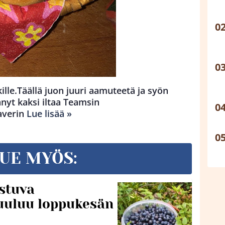
kille.Täällä juon juuri aamuteetä ja syön
nyt kaksi iltaa Teamsin
averin
Lue lisää »
UE MYÖS:
stuva
uuluu loppukesän