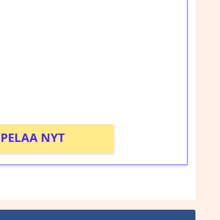
ilmaiskierroksia ilman
rosta Tuohi 1000 -peliin (arvo 0,20€ per
!
PELAA NYT