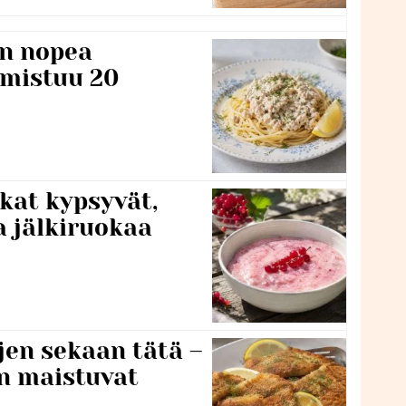
n nopea
lmistuu 20
kat kypsyvät,
a jälkiruokaa
jen sekaan tätä –
en maistuvat