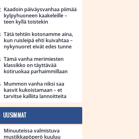
Kaadoin päiväysvanhaa piimää
kylpyhuoneen kaakeleille –
teen kyllä toistekin
Tätä tehtiin kotonamme aina,
kun ruisleipä ehti kuivahtaa –
nykynuoret eivät edes tunne
Tämä vanha merimiesten
klassikko on täyttävää
kotiruokaa parhaimmillaan
Mummon vanha niksi saa
kasvit kukoistamaan – et
tarvitse kalliita lannoitteita
UUSIMMAT
Minuuteissa valmistuva
mustikkapöperö kuuluu