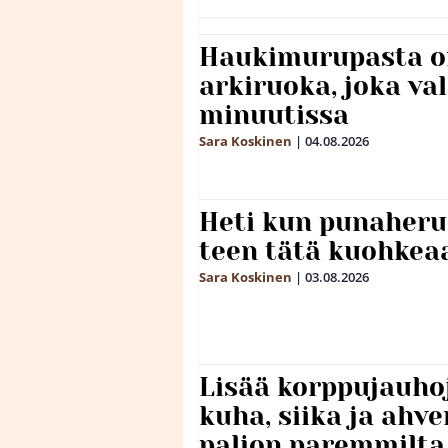
Haukimurupasta o
arkiruoka, joka va
minuutissa
Sara Koskinen
|
04.08.2026
Heti kun punaheru
teen tätä kuohkea
Sara Koskinen
|
03.08.2026
Lisää korppujauho
kuha, siika ja ahv
paljon paremmilta