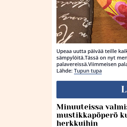
Upeaa uutta päivää teille kai
sämpylöitä.Tässä on nyt men
palavereissä.Viimmeisen pal
Lähde:
Tupun tupa
L
Minuuteissa valmi
mustikkapöperö k
herkkuihin