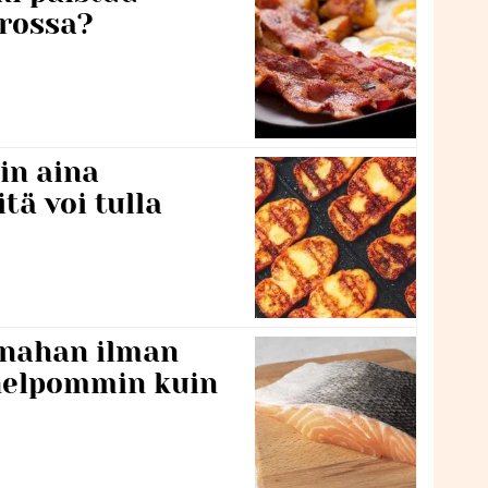
rossa?
in aina
itä voi tulla
 nahan ilman
 helpommin kuin