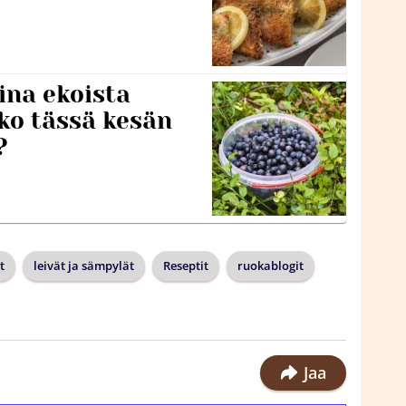
ina ekoista
iko tässä kesän
?
t
leivät ja sämpylät
Reseptit
ruokablogit
Jaa