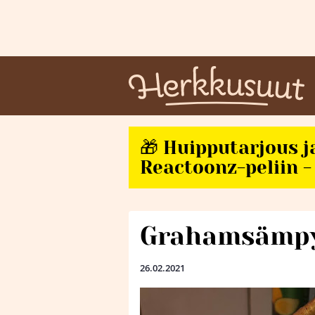
🎁 Huipputarjous j
Reactoonz-peliin - 
Grahamsämpy
26.02.2021