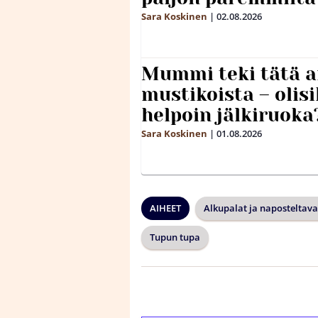
Sara Koskinen
|
02.08.2026
Mummi teki tätä a
mustikoista – olis
helpoin jälkiruoka
Sara Koskinen
|
01.08.2026
AIHEET
Alkupalat ja naposteltava
Tupun tupa