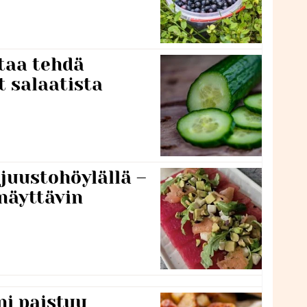
taa tehdä
t salaatista
 juustohöylällä –
näyttävin
ni paistuu