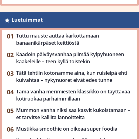
Luetuimmat
Tuttu mauste auttaa karkottamaan
banaanikärpäset keittiöstä
Kaadoin päiväysvanhaa piimää kylpyhuoneen
kaakeleille – teen kyllä toistekin
Tätä tehtiin kotonamme aina, kun ruisleipä ehti
kuivahtaa – nykynuoret eivät edes tunne
Tämä vanha merimiesten klassikko on täyttävää
kotiruokaa parhaimmillaan
Mummon vanha niksi saa kasvit kukoistamaan –
et tarvitse kalliita lannoitteita
Mustikka-smoothie on oikeaa super foodia