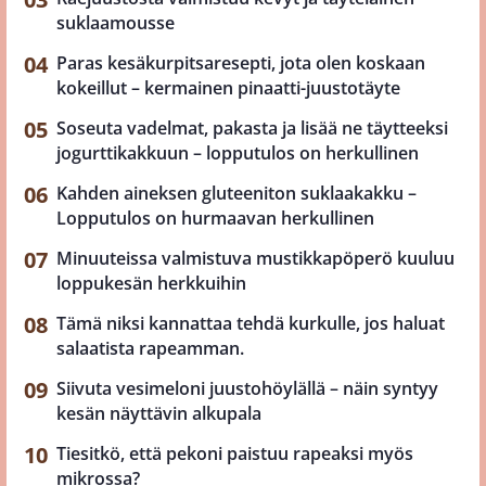
suklaamousse
Paras kesäkurpitsaresepti, jota olen koskaan
kokeillut – kermainen pinaatti-juustotäyte
Soseuta vadelmat, pakasta ja lisää ne täytteeksi
jogurttikakkuun – lopputulos on herkullinen
Kahden aineksen gluteeniton suklaakakku –
Lopputulos on hurmaavan herkullinen
Minuuteissa valmistuva mustikkapöperö kuuluu
loppukesän herkkuihin
Tämä niksi kannattaa tehdä kurkulle, jos haluat
salaatista rapeamman.
Siivuta vesimeloni juustohöylällä – näin syntyy
kesän näyttävin alkupala
Tiesitkö, että pekoni paistuu rapeaksi myös
mikrossa?