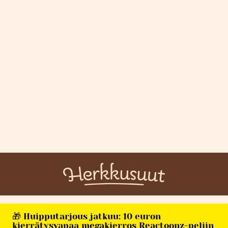
🎁 Huipputarjous jatkuu: 10 euron
kierrätysvapaa megakierros Reactoonz-peliin