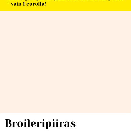
- vain 1 eurolla!
Broileripiiras