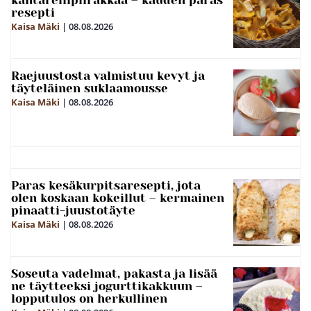
kantarellipiirakkaa – kauden paras
resepti
Kaisa Mäki
|
08.08.2026
Raejuustosta valmistuu kevyt ja
täyteläinen suklaamousse
Kaisa Mäki
|
08.08.2026
Paras kesäkurpitsaresepti, jota
olen koskaan kokeillut – kermainen
pinaatti-juustotäyte
Kaisa Mäki
|
08.08.2026
Soseuta vadelmat, pakasta ja lisää
ne täytteeksi jogurttikakkuun –
lopputulos on herkullinen