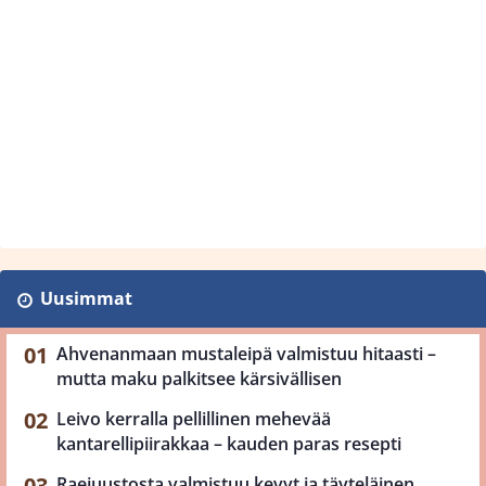
Uusimmat
Ahvenanmaan mustaleipä valmistuu hitaasti –
mutta maku palkitsee kärsivällisen
Leivo kerralla pellillinen mehevää
kantarellipiirakkaa – kauden paras resepti
Raejuustosta valmistuu kevyt ja täyteläinen