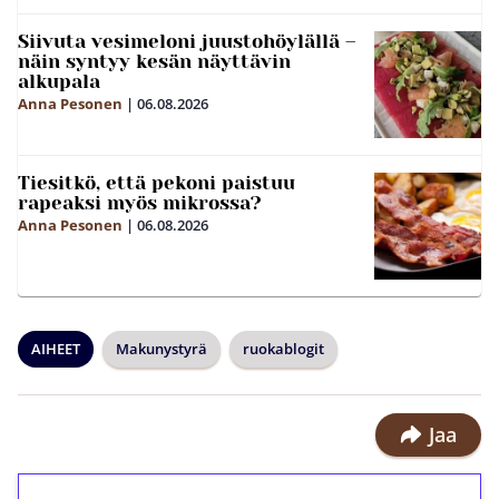
Siivuta vesimeloni juustohöylällä –
näin syntyy kesän näyttävin
alkupala
Anna Pesonen
|
06.08.2026
Tiesitkö, että pekoni paistuu
rapeaksi myös mikrossa?
Anna Pesonen
|
06.08.2026
AIHEET
Makunystyrä
ruokablogit
Jaa