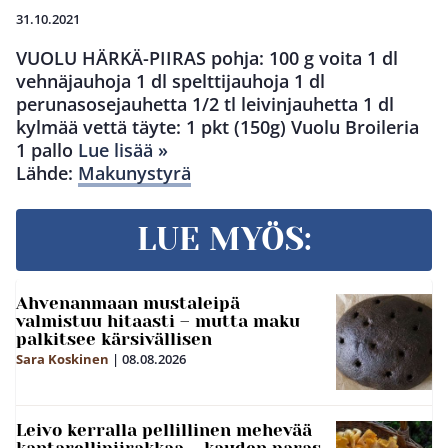
31.10.2021
VUOLU HÄRKÄ-PIIRAS pohja: 100 g voita 1 dl
vehnäjauhoja 1 dl spelttijauhoja 1 dl
perunasosejauhetta 1/2 tl leivinjauhetta 1 dl
kylmää vettä täyte: 1 pkt (150g) Vuolu Broileria
1 pallo
Lue lisää »
Lähde:
Makunystyrä
LUE MYÖS:
Ahvenanmaan mustaleipä
valmistuu hitaasti – mutta maku
palkitsee kärsivällisen
Sara Koskinen
|
08.08.2026
Leivo kerralla pellillinen mehevää