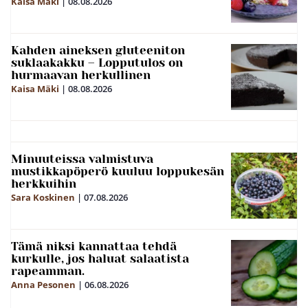
Kaisa Mäki
|
08.08.2026
Kahden aineksen gluteeniton
suklaakakku – Lopputulos on
hurmaavan herkullinen
Kaisa Mäki
|
08.08.2026
Minuuteissa valmistuva
mustikkapöperö kuuluu loppukesän
herkkuihin
Sara Koskinen
|
07.08.2026
Tämä niksi kannattaa tehdä
kurkulle, jos haluat salaatista
rapeamman.
Anna Pesonen
|
06.08.2026