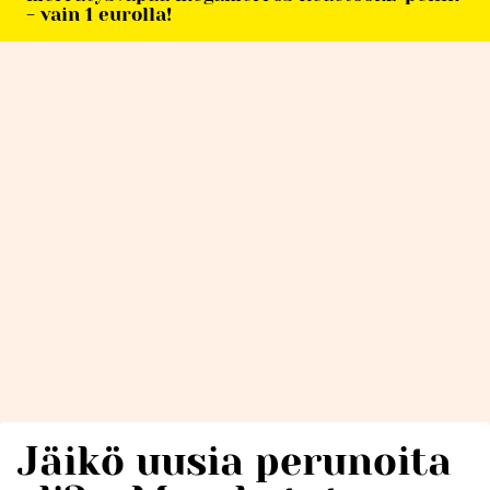
- vain 1 eurolla!
Jäikö uusia perunoita