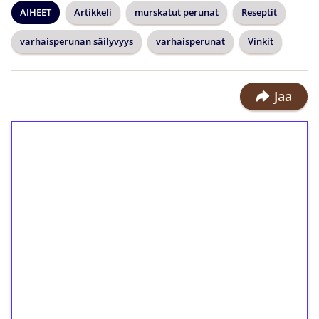
AIHEET
Artikkeli
murskatut perunat
Reseptit
varhaisperunan säilyvyys
varhaisperunat
Vinkit
Jaa
1€ = 10€ arvosta
ilmaiskierroksia ilman
kierrätystä!
Talleta 1€
Saat heti 50 ilmaiskierrosta Tuohi
1000 -peliin (arvo 0,20€ per kierros)!
Ei kierrätysvaatimusta!