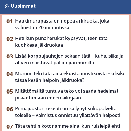
Uusimmat
Haukimurupasta on nopea arkiruoka, joka
valmistuu 20 minuutissa
Heti kun punaherukat kypsyvät, teen tätä
kuohkeaa jälkiruokaa
Lisää korppujauhojen sekaan tätä – kuha, siika ja
ahven maistuvat paljon paremmilta
Mummi teki tätä aina ekoista mustikoista – olisiko
tässä kesän helpoin jälkiruoka?
Mitättömältä tuntuva teko voi saada hedelmät
pilaantumaan ennen aikojaan
Piimäjuuston resepti on säilynyt sukupolvelta
toiselle – valmistus onnistuu yllättävän helposti
Tätä tehtiin kotonamme aina, kun ruisleipä ehti