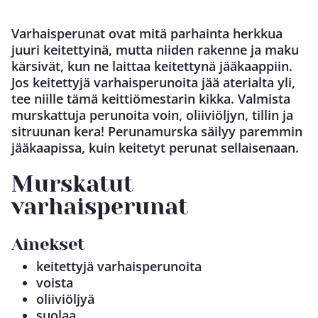
Varhaisperunat ovat mitä parhainta herkkua
juuri keitettyinä, mutta niiden rakenne ja maku
kärsivät, kun ne laittaa keitettynä jääkaappiin.
Jos keitettyjä varhaisperunoita jää aterialta yli,
tee niille tämä keittiömestarin kikka. Valmista
murskattuja perunoita voin, oliiviöljyn, tillin ja
sitruunan kera! Perunamurska säilyy paremmin
jääkaapissa, kuin keitetyt perunat sellaisenaan.
Murskatut
varhaisperunat
Ainekset
keitettyjä varhaisperunoita
voista
oliiviöljyä
suolaa