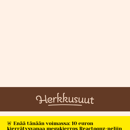
🚨 Enää tänään voimassa: 10 euron
kierrätysvapaa megakierros Reactoonz-peliin