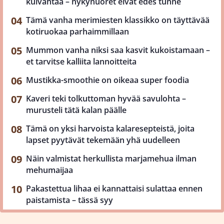
kuivahtaa – nykynuoret eivät edes tunne
Tämä vanha merimiesten klassikko on täyttävää
kotiruokaa parhaimmillaan
Mummon vanha niksi saa kasvit kukoistamaan –
et tarvitse kalliita lannoitteita
Mustikka-smoothie on oikeaa super foodia
Kaveri teki tolkuttoman hyvää savulohta –
murusteli tätä kalan päälle
Tämä on yksi harvoista kalaresepteistä, joita
lapset pyytävät tekemään yhä uudelleen
Näin valmistat herkullista marjamehua ilman
mehumaijaa
Pakastettua lihaa ei kannattaisi sulattaa ennen
paistamista – tässä syy