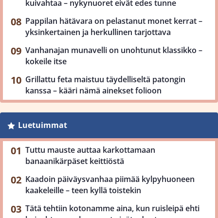
kuivahtaa – nykynuoret eivät edes tunne
Pappilan hätävara on pelastanut monet kerrat –
yksinkertainen ja herkullinen tarjottava
Vanhanajan munavelli on unohtunut klassikko –
kokeile itse
Grillattu feta maistuu täydelliseltä patongin
kanssa – kääri nämä ainekset folioon
Luetuimmat
Tuttu mauste auttaa karkottamaan
banaanikärpäset keittiöstä
Kaadoin päiväysvanhaa piimää kylpyhuoneen
kaakeleille – teen kyllä toistekin
Tätä tehtiin kotonamme aina, kun ruisleipä ehti