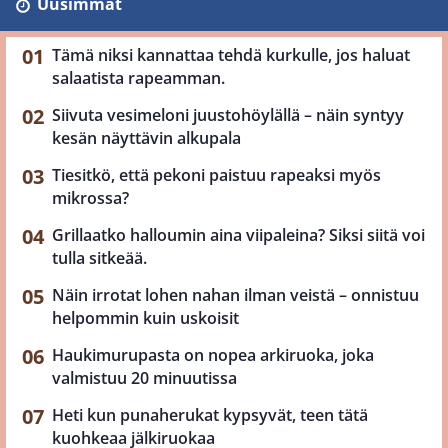
Uusimmat
Tämä niksi kannattaa tehdä kurkulle, jos haluat
salaatista rapeamman.
Siivuta vesimeloni juustohöylällä – näin syntyy
kesän näyttävin alkupala
Tiesitkö, että pekoni paistuu rapeaksi myös
mikrossa?
Grillaatko halloumin aina viipaleina? Siksi siitä voi
tulla sitkeää.
Näin irrotat lohen nahan ilman veistä – onnistuu
helpommin kuin uskoisit
Haukimurupasta on nopea arkiruoka, joka
valmistuu 20 minuutissa
Heti kun punaherukat kypsyvät, teen tätä
kuohkeaa jälkiruokaa