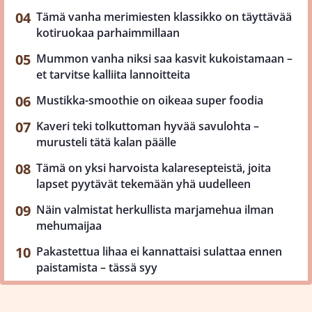
Tämä vanha merimiesten klassikko on täyttävää
kotiruokaa parhaimmillaan
Mummon vanha niksi saa kasvit kukoistamaan –
et tarvitse kalliita lannoitteita
Mustikka-smoothie on oikeaa super foodia
Kaveri teki tolkuttoman hyvää savulohta –
murusteli tätä kalan päälle
Tämä on yksi harvoista kalaresepteistä, joita
lapset pyytävät tekemään yhä uudelleen
Näin valmistat herkullista marjamehua ilman
mehumaijaa
Pakastettua lihaa ei kannattaisi sulattaa ennen
paistamista – tässä syy