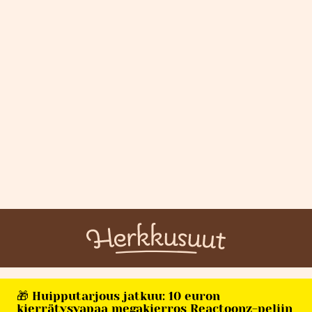
🎁 Huipputarjous jatkuu: 10 euron
kierrätysvapaa megakierros Reactoonz-peliin