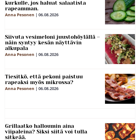
kurkulle, jos haluat salaatista
rapeamman.
Anna Pesonen
|
06.08.2026
Siivuta vesimeloni juustohöylällä –
näin syntyy kesän näyttävin
alkupala
Anna Pesonen
|
06.08.2026
Tiesitkö, että pekoni paistuu
rapeaksi myös mikrossa?
Anna Pesonen
|
06.08.2026
Grillaatko halloumin aina
viipaleina? Siksi siitä voi tulla
sitkeää.