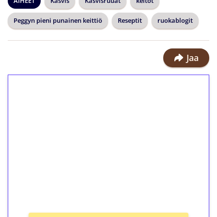
AIHEET
Kasvis
Kasvisruuat
keitot
Peggyn pieni punainen keittiö
Reseptit
ruokablogit
Jaa
1€ = 10€ arvosta
ilmaiskierroksia ilman
kierrätystä!
Talleta 1€
Saat heti 50 ilmaiskierrosta Tuohi
1000 -peliin (arvo 0,20€ per kierros)!
Ei kierrätysvaatimusta!