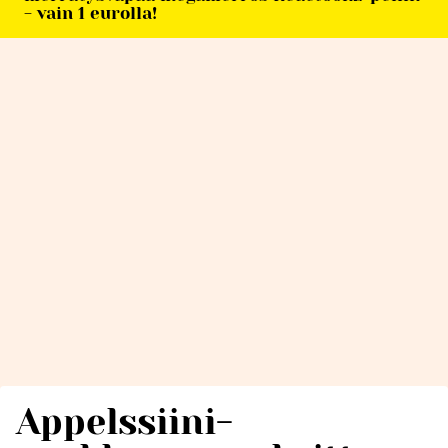
- vain 1 eurolla!
Appelssiini-