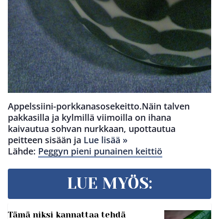
Appelssiini-porkkanasosekeitto.Näin talven
pakkasilla ja kylmillä viimoilla on ihana
kaivautua sohvan nurkkaan, upottautua
peitteen sisään ja
Lue lisää »
Lähde:
Peggyn pieni punainen keittiö
LUE MYÖS:
Tämä niksi kannattaa tehdä