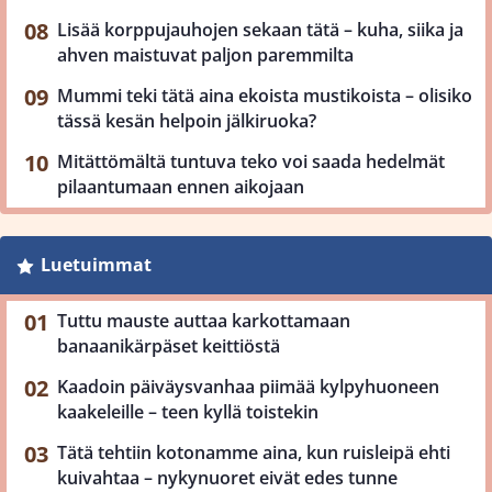
Lisää korppujauhojen sekaan tätä – kuha, siika ja
ahven maistuvat paljon paremmilta
Mummi teki tätä aina ekoista mustikoista – olisiko
tässä kesän helpoin jälkiruoka?
Mitättömältä tuntuva teko voi saada hedelmät
pilaantumaan ennen aikojaan
Luetuimmat
Tuttu mauste auttaa karkottamaan
banaanikärpäset keittiöstä
Kaadoin päiväysvanhaa piimää kylpyhuoneen
kaakeleille – teen kyllä toistekin
Tätä tehtiin kotonamme aina, kun ruisleipä ehti
kuivahtaa – nykynuoret eivät edes tunne