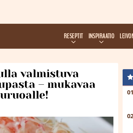
RESEPTIT
INSPIRAATIO
LEIVO
lla valmistuva
pupasta – mukavaa
luruoalle!