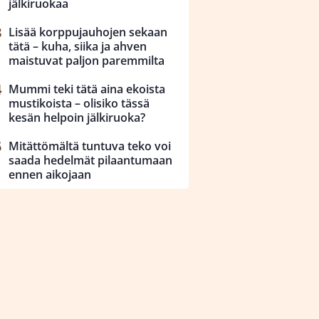
jälkiruokaa
Lisää korppujauhojen sekaan
tätä – kuha, siika ja ahven
maistuvat paljon paremmilta
Mummi teki tätä aina ekoista
mustikoista – olisiko tässä
kesän helpoin jälkiruoka?
Mitättömältä tuntuva teko voi
saada hedelmät pilaantumaan
ennen aikojaan