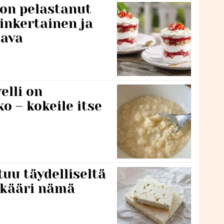
 on pelastanut
inkertainen ja
tava
lli on
o – kokeile itse
tuu täydelliseltä
 kääri nämä