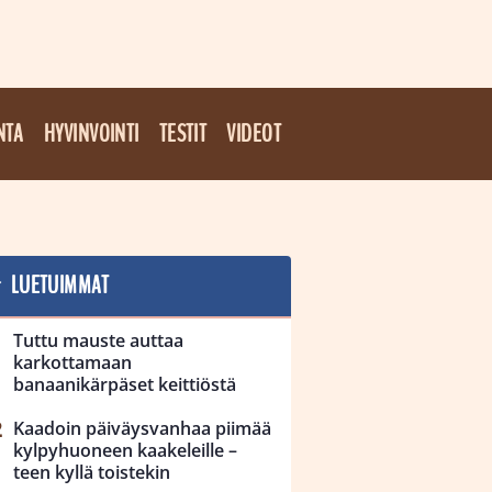
NTA
HYVINVOINTI
TESTIT
VIDEOT
LUETUIMMAT
Tuttu mauste auttaa
karkottamaan
banaanikärpäset keittiöstä
Kaadoin päiväysvanhaa piimää
kylpyhuoneen kaakeleille –
teen kyllä toistekin