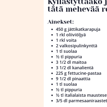
Kyllästyttääkö 
tätä mehevää r
Ainekset:
450 g jättikatkarapuja
1 rkl oliiviöljyä
1 rkl voita
2 valkosipulinkynttä
1 tl suolaa
½ tl pippuria
3 1/2 dl maitoa
3 1/2 dl kanalientä
225 g fettucine-pastaa
9 1/2 dl pinaattia
1 tl suolaa
½ tl pippuria
½ tl italialaista maustes
3/5 dl parmesaaniraaste