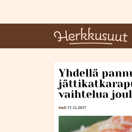
Yhdellä pannu
jättikatkara
vaihtelua jou
Heli
17.12.2017