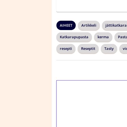
AIHEET
Artikkeli
jättikatkar
Katkarapupasta
kerma
Past
resepti
Reseptit
Tasty
vi
1€ = 10€ arvosta 
kierrätystä!
Talleta 1€
Saat heti 50 ilmaiskier