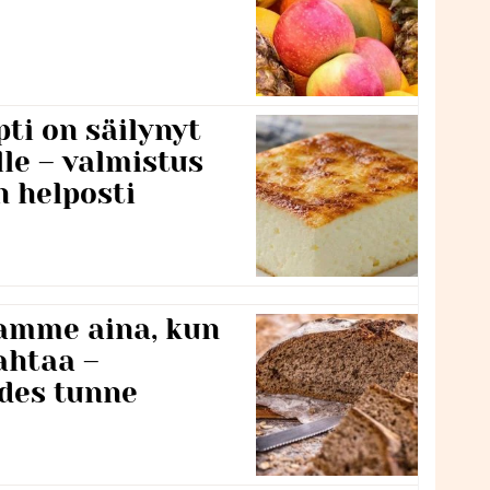
ti on säilynyt
lle – valmistus
n helposti
namme aina, kun
ahtaa –
edes tunne