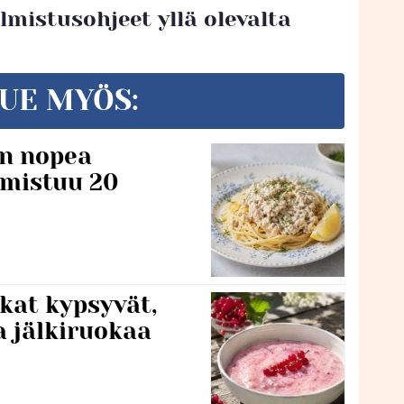
mistusohjeet yllä olevalta
UE MYÖS:
n nopea
lmistuu 20
kat kypsyvät,
a jälkiruokaa