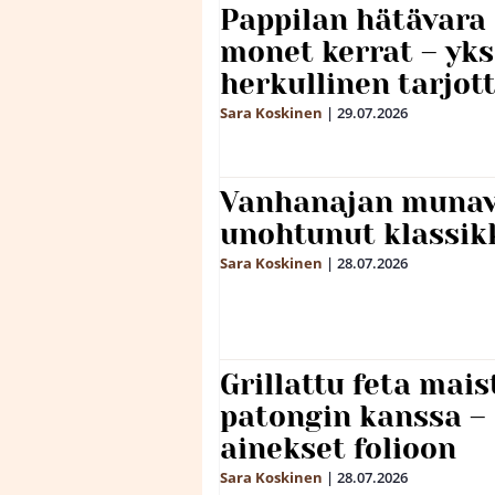
Pappilan hätävara
monet kerrat – yks
herkullinen tarjot
Sara Koskinen
|
29.07.2026
Vanhanajan munave
unohtunut klassikk
Sara Koskinen
|
28.07.2026
Grillattu feta mais
patongin kanssa –
ainekset folioon
Sara Koskinen
|
28.07.2026