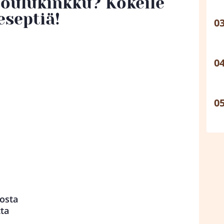
joulukinkku? Kokeile
eseptiä!
eosta
tta