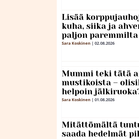
Lisää korppujauho
kuha, siika ja ahv
paljon paremmilta
Sara Koskinen
|
02.08.2026
Mummi teki tätä a
mustikoista – olis
helpoin jälkiruoka
Sara Koskinen
|
01.08.2026
Mitättömältä tuntu
saada hedelmät p