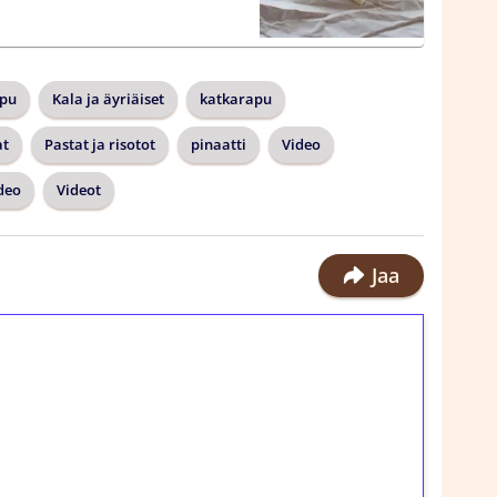
apu
Kala ja äyriäiset
katkarapu
at
Pastat ja risotot
pinaatti
Video
deo
Videot
Jaa
ilmaiskierroksia ilman
rosta Tuohi 1000 -peliin (arvo 0,20€ per