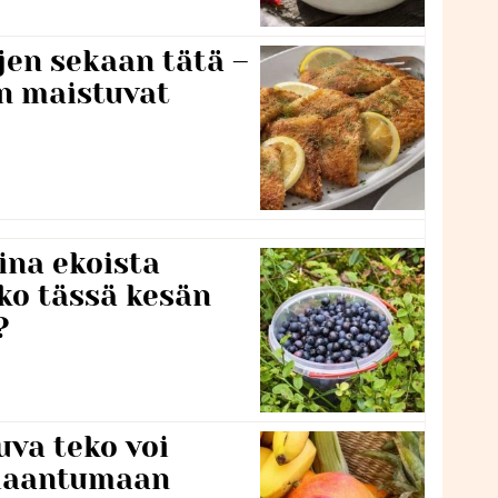
jen sekaan tätä –
en maistuvat
ina ekoista
iko tässä kesän
?
va teko voi
ilaantumaan