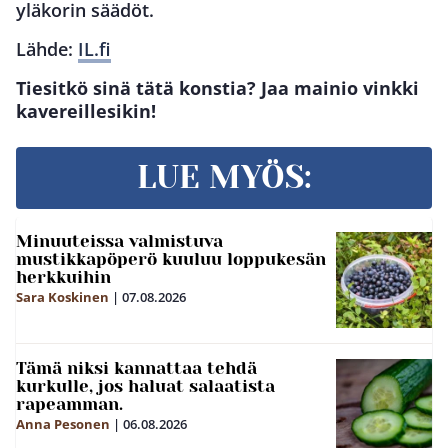
yläkorin säädöt.
Lähde:
IL.fi
Tiesitkö sinä tätä konstia? Jaa mainio vinkki
kavereillesikin!
LUE MYÖS:
Minuuteissa valmistuva
mustikkapöperö kuuluu loppukesän
herkkuihin
Sara Koskinen
|
07.08.2026
Tämä niksi kannattaa tehdä
kurkulle, jos haluat salaatista
rapeamman.
Anna Pesonen
|
06.08.2026