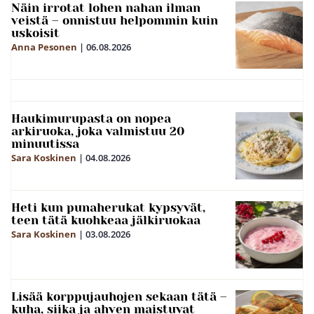
Näin irrotat lohen nahan ilman
veistä – onnistuu helpommin kuin
uskoisit
Anna Pesonen
|
06.08.2026
Haukimurupasta on nopea
arkiruoka, joka valmistuu 20
minuutissa
Sara Koskinen
|
04.08.2026
Heti kun punaherukat kypsyvät,
teen tätä kuohkeaa jälkiruokaa
Sara Koskinen
|
03.08.2026
Lisää korppujauhojen sekaan tätä –
kuha, siika ja ahven maistuvat