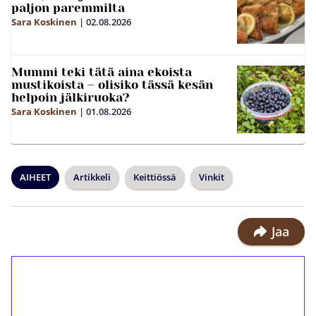
paljon paremmilta
Sara Koskinen
|
02.08.2026
Mummi teki tätä aina ekoista
mustikoista – olisiko tässä kesän
helpoin jälkiruoka?
Sara Koskinen
|
01.08.2026
AIHEET
Artikkeli
Keittiössä
Vinkit
Jaa
1€ = 10€ arvosta
ilmaiskierroksia ilman