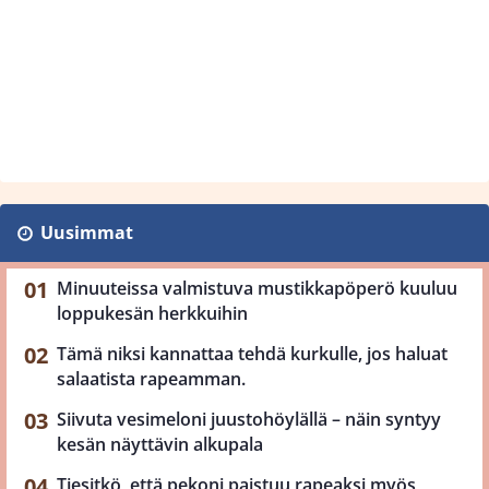
Uusimmat
Minuuteissa valmistuva mustikkapöperö kuuluu
loppukesän herkkuihin
Tämä niksi kannattaa tehdä kurkulle, jos haluat
salaatista rapeamman.
Siivuta vesimeloni juustohöylällä – näin syntyy
kesän näyttävin alkupala
Tiesitkö, että pekoni paistuu rapeaksi myös