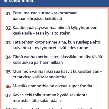
Luetuimmat
Tuttu mauste auttaa karkottamaan
banaanikärpäset keittiöstä
Kaadoin päiväysvanhaa piimää kylpyhuoneen
kaakeleille – teen kyllä toistekin
Tätä tehtiin kotonamme aina, kun ruisleipä ehti
kuivahtaa – nykynuoret eivät edes tunne
Tämä vanha merimiesten klassikko on täyttävää
kotiruokaa parhaimmillaan
Mummon vanha niksi saa kasvit kukoistamaan –
et tarvitse kalliita lannoitteita
Mustikka-smoothie on oikeaa super foodia
Kaveri teki tolkuttoman hyvää savulohta –
murusteli tätä kalan päälle