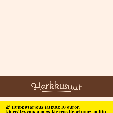
🎁 Huipputarjous jatkuu: 10 euron
kierrätysvapaa megakierros Reactoonz-peliin