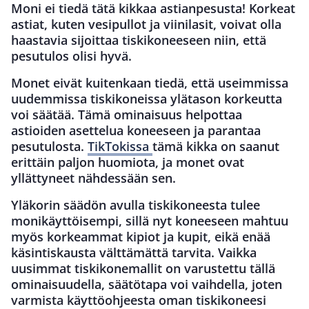
Moni ei tiedä tätä kikkaa astianpesusta! Korkeat
astiat, kuten vesipullot ja viinilasit, voivat olla
haastavia sijoittaa tiskikoneeseen niin, että
pesutulos olisi hyvä.
Monet eivät kuitenkaan tiedä, että useimmissa
uudemmissa tiskikoneissa ylätason korkeutta
voi säätää. Tämä ominaisuus helpottaa
astioiden asettelua koneeseen ja parantaa
pesutulosta.
TikTokissa
tämä kikka on saanut
erittäin paljon huomiota, ja monet ovat
yllättyneet nähdessään sen.
Yläkorin säädön avulla tiskikoneesta tulee
monikäyttöisempi, sillä nyt koneeseen mahtuu
myös korkeammat kipiot ja kupit, eikä enää
käsintiskausta välttämättä tarvita. Vaikka
uusimmat tiskikonemallit on varustettu tällä
ominaisuudella, säätötapa voi vaihdella, joten
varmista käyttöohjeesta oman tiskikoneesi