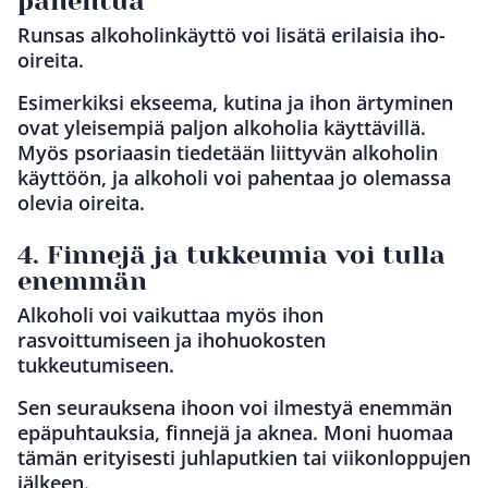
pahentua
Runsas alkoholinkäyttö voi lisätä erilaisia iho-
oireita.
Esimerkiksi ekseema, kutina ja ihon ärtyminen
ovat yleisempiä paljon alkoholia käyttävillä.
Myös psoriaasin tiedetään liittyvän alkoholin
käyttöön, ja alkoholi voi pahentaa jo olemassa
olevia oireita.
4. Finnejä ja tukkeumia voi tulla
enemmän
Alkoholi voi vaikuttaa myös ihon
rasvoittumiseen ja ihohuokosten
tukkeutumiseen.
Sen seurauksena ihoon voi ilmestyä enemmän
epäpuhtauksia, finnejä ja aknea. Moni huomaa
tämän erityisesti juhlaputkien tai viikonloppujen
jälkeen.