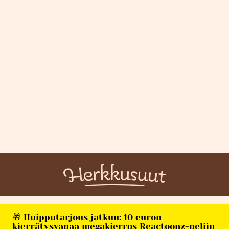
🎁 Huipputarjous jatkuu: 10 euron
kierrätysvapaa megakierros Reactoonz-peliin