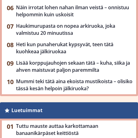
Näin irrotat lohen nahan ilman veistä – onnistuu
helpommin kuin uskoisit
Haukimurupasta on nopea arkiruoka, joka
valmistuu 20 minuutissa
Heti kun punaherukat kypsyvät, teen tätä
kuohkeaa jälkiruokaa
Lisää korppujauhojen sekaan tätä – kuha, siika ja
ahven maistuvat paljon paremmilta
Mummi teki tätä aina ekoista mustikoista – olisiko
tässä kesän helpoin jälkiruoka?
Luetuimmat
Tuttu mauste auttaa karkottamaan
banaanikärpäset keittiöstä