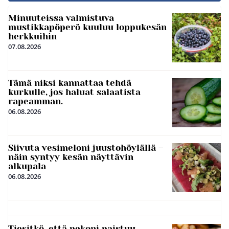
Minuuteissa valmistuva
mustikkapöperö kuuluu loppukesän
herkkuihin
07.08.2026
Tämä niksi kannattaa tehdä
kurkulle, jos haluat salaatista
rapeamman.
06.08.2026
Siivuta vesimeloni juustohöylällä –
näin syntyy kesän näyttävin
alkupala
06.08.2026
Tiesitkö, että pekoni paistuu