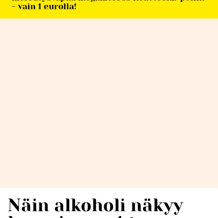
- vain 1 eurolla!
Näin alkoholi näkyy