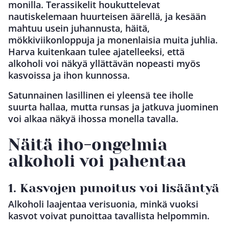
monilla. Terassikelit houkuttelevat
nautiskelemaan huurteisen äärellä, ja kesään
mahtuu usein juhannusta, häitä,
mökkiviikonloppuja ja monenlaisia muita juhlia.
Harva kuitenkaan tulee ajatelleeksi, että
alkoholi voi näkyä yllättävän nopeasti myös
kasvoissa ja ihon kunnossa.
Satunnainen lasillinen ei yleensä tee iholle
suurta hallaa, mutta runsas ja jatkuva juominen
voi alkaa näkyä ihossa monella tavalla.
Näitä iho-ongelmia
alkoholi voi pahentaa
1. Kasvojen punoitus voi lisääntyä
Alkoholi laajentaa verisuonia, minkä vuoksi
kasvot voivat punoittaa tavallista helpommin.