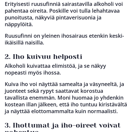
Erityisesti ruusufinniä sairastavilla alkoholi voi
pahentaa oireita. Poskille voi tulla lehahtavaa
punoitusta, näkyviä pintaverisuonia ja
näppylöitä.
Ruusufinni on yleinen ihosairaus etenkin keski-
ikäisillä naisilla.
2. Iho kuivuu helposti
Alkoholi kuivattaa elimistöä, ja se näkyy
nopeasti myös ihossa.
Kuiva iho voi näyttää samealta ja väsyneeltä, ja
juonteet sekä rypyt saattavat korostua
tavallista enemmän. Moni huomaa jo yhdenkin
kostean illan jälkeen, että iho tuntuu kiristävältä
ja näyttää elottomammalta kuin normaalisti.
3. Ihottumat ja iho-oireet voivat