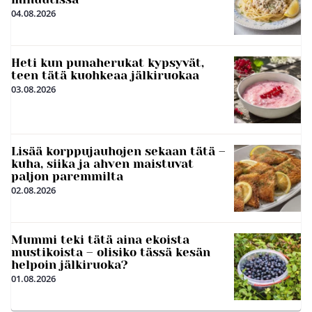
04.08.2026
Heti kun punaherukat kypsyvät,
teen tätä kuohkeaa jälkiruokaa
03.08.2026
Lisää korppujauhojen sekaan tätä –
kuha, siika ja ahven maistuvat
paljon paremmilta
02.08.2026
Mummi teki tätä aina ekoista
mustikoista – olisiko tässä kesän
helpoin jälkiruoka?
01.08.2026