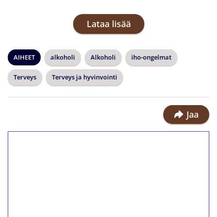
Lataa lisää
AIHEET
alkoholi
Alkoholi
iho-ongelmat
Terveys
Terveys ja hyvinvointi
Jaa
1€ = 10€ arvosta
ilmaiskierroksia ilman
kierrätystä!
Talleta 1€