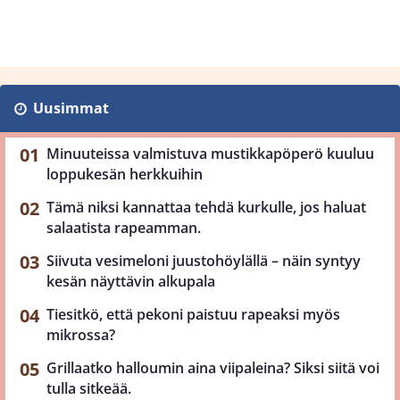
Uusimmat
Minuuteissa valmistuva mustikkapöperö kuuluu
loppukesän herkkuihin
Tämä niksi kannattaa tehdä kurkulle, jos haluat
salaatista rapeamman.
Siivuta vesimeloni juustohöylällä – näin syntyy
kesän näyttävin alkupala
Tiesitkö, että pekoni paistuu rapeaksi myös
mikrossa?
Grillaatko halloumin aina viipaleina? Siksi siitä voi
tulla sitkeää.