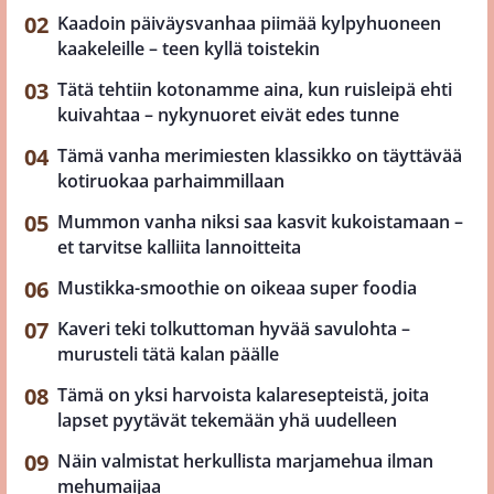
Kaadoin päiväysvanhaa piimää kylpyhuoneen
kaakeleille – teen kyllä toistekin
Tätä tehtiin kotonamme aina, kun ruisleipä ehti
kuivahtaa – nykynuoret eivät edes tunne
Tämä vanha merimiesten klassikko on täyttävää
kotiruokaa parhaimmillaan
Mummon vanha niksi saa kasvit kukoistamaan –
et tarvitse kalliita lannoitteita
Mustikka-smoothie on oikeaa super foodia
Kaveri teki tolkuttoman hyvää savulohta –
murusteli tätä kalan päälle
Tämä on yksi harvoista kalaresepteistä, joita
lapset pyytävät tekemään yhä uudelleen
Näin valmistat herkullista marjamehua ilman
mehumaijaa