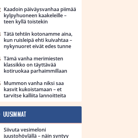
Kaadoin päiväysvanhaa piimää
kylpyhuoneen kaakeleille –
teen kyllä toistekin
Tätä tehtiin kotonamme aina,
kun ruisleipä ehti kuivahtaa –
nykynuoret eivät edes tunne
Tämä vanha merimiesten
klassikko on täyttävää
kotiruokaa parhaimmillaan
Mummon vanha niksi saa
kasvit kukoistamaan – et
tarvitse kalliita lannoitteita
UUSIMMAT
Siivuta vesimeloni
juustohöylällä – näin syntyy