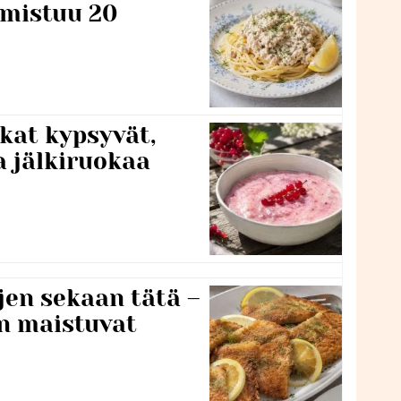
lmistuu 20
kat kypsyvät,
a jälkiruokaa
jen sekaan tätä –
en maistuvat