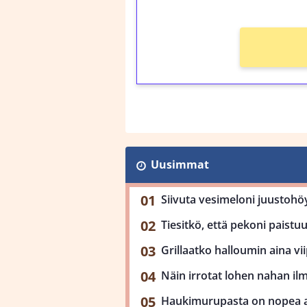
Uusimmat
Siivuta vesimeloni juustohöy
Tiesitkö, että pekoni paist
Grillaatko halloumin aina viip
Näin irrotat lohen nahan il
Haukimurupasta on nopea ar