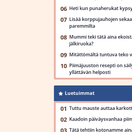
Heti kun punaherukat kypsy
Lisää korppujauhojen sekaan
paremmilta
Mummi teki tätä aina ekoista
jälkiruoka?
Mitättömältä tuntuva teko 
Piimäjuuston resepti on säil
yllättävän helposti
Luetuimmat
Tuttu mauste auttaa karkot
Kaadoin päiväysvanhaa piimä
Tätä tehtiin kotonamme aina