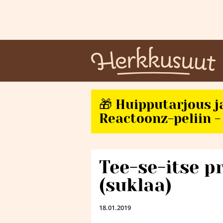
🎁 Huipputarjous j
Reactoonz-peliin - 
Tee-se-itse p
(suklaa)
18.01.2019