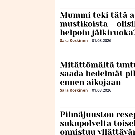
Mummi teki tätä a
mustikoista – olis
helpoin jälkiruoka
Sara Koskinen
|
01.08.2026
Mitättömältä tuntu
saada hedelmät p
ennen aikojaan
Sara Koskinen
|
01.08.2026
Piimäjuuston resep
sukupolvelta toise
onnistuu yllättävä