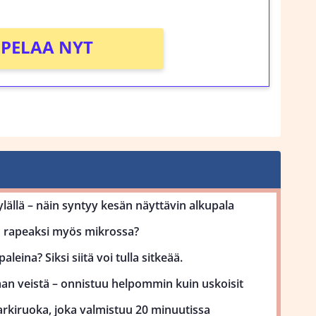
PELAA NYT
lällä – näin syntyy kesän näyttävin alkupala
uu rapeaksi myös mikrossa?
aleina? Siksi siitä voi tulla sitkeää.
man veistä – onnistuu helpommin kuin uskoisit
kiruoka, joka valmistuu 20 minuutissa