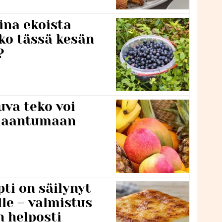
ina ekoista
iko tässä kesän
?
va teko voi
ilaantumaan
ti on säilynyt
lle – valmistus
n helposti