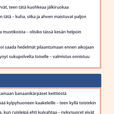
vät, teen tätä kuohkeaa jälkiruokaa
 tätä – kuha, siika ja ahven maistuvat paljon
 mustikoista – olisiko tässä kesän helpoin
voi saada hedelmät pilaantumaan ennen aikojaan
ynyt sukupolvelta toiselle – valmistus onnistuu
tamaan banaanikärpäset keittiöstä
ä kylpyhuoneen kaakeleille – teen kyllä toistekin
, kun ruisleipä ehti kuivahtaa – nykynuoret eivät