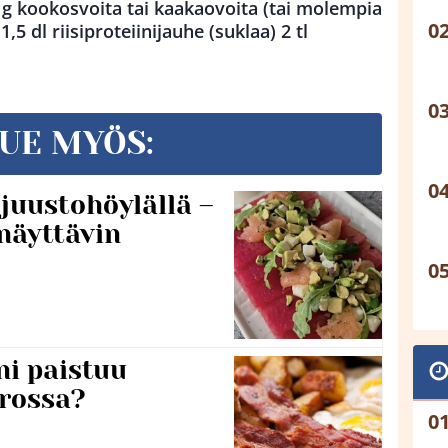
0 g kookosvoita tai kaakaovoita (tai molempia
,5 dl riisiproteiinijauhe (suklaa) 2 tl
UE MYÖS:
 juustohöylällä –
näyttävin
ni paistuu
rossa?