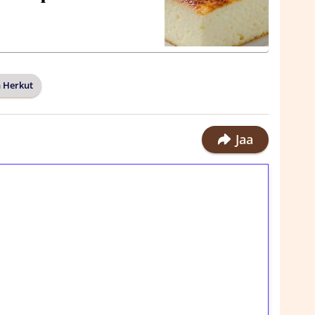
 Herkut
Jaa
ilmaiskierroksia ilman
rosta Tuohi 1000 -peliin (arvo 0,20€ per
!