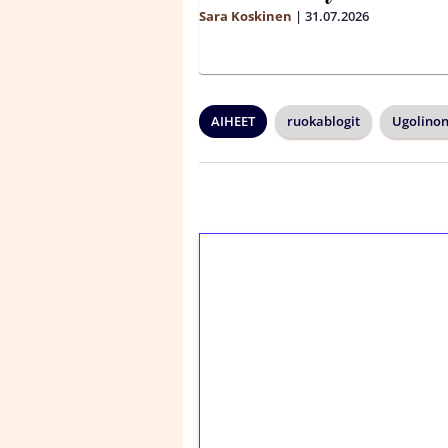
Sara Koskinen
|
31.07.2026
AIHEET
ruokablogit
Ugolinon
1€ = 10€ arvosta 
kierrätystä!
Talleta 1€
Saat heti 50 ilmaiskier
kierros)!
Ei kierrätysvaatimusta