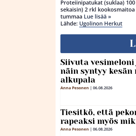
Proteiinipatukat (suklaa) 10
sekaisin) 2 rkl kookosmaitoa 1
tummaa
Lue lisää »
Lähde:
Ugolinon Herkut
L
Siivuta vesimeloni
näin syntyy kesän 
alkupala
Anna Pesonen
|
06.08.2026
Tiesitkö, että peko
rapeaksi myös mik
Anna Pesonen
|
06.08.2026