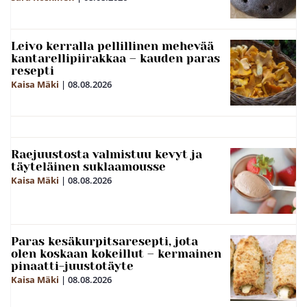
Leivo kerralla pellillinen mehevää
kantarellipiirakkaa – kauden paras
resepti
Kaisa Mäki
|
08.08.2026
Raejuustosta valmistuu kevyt ja
täyteläinen suklaamousse
Kaisa Mäki
|
08.08.2026
Paras kesäkurpitsaresepti, jota
olen koskaan kokeillut – kermainen
pinaatti-juustotäyte
Kaisa Mäki
|
08.08.2026