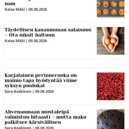
nam
Kaisa Mäki
|
09.08.2026
Täydellisen kananmunan salaisuus
– Ota niksit haltuun
Kaisa Mäki
|
09.08.2026
Karjalainen perinneruoka on
mainio tapa hyödyntää viime
syksyn puolukat
Sara Koskinen
|
09.08.2026
Ahvenanmaan mustaleipä
valmistuu hitaasti – mutta maku
palkitsee kärsivällisen
Sara Koskinen
|
08.08.2026