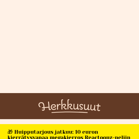
🎁 Huipputarjous jatkuu: 10 euron
kierrätysvapaa megakierros Reactoonz-peliin