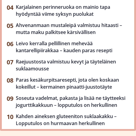
Karjalainen perinneruoka on mainio tapa
hyödyntää viime syksyn puolukat
Ahvenanmaan mustaleipä valmistuu hitaasti –
mutta maku palkitsee kärsivällisen
Leivo kerralla pellillinen mehevää
kantarellipiirakkaa – kauden paras resepti
Raejuustosta valmistuu kevyt ja täyteläinen
suklaamousse
Paras kesäkurpitsaresepti, jota olen koskaan
kokeillut – kermainen pinaatti-juustotäyte
Soseuta vadelmat, pakasta ja lisää ne täytteeksi
jogurttikakkuun – lopputulos on herkullinen
Kahden aineksen gluteeniton suklaakakku –
Lopputulos on hurmaavan herkullinen