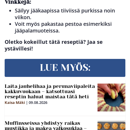
Vinkkejä:
Säilyy jääkaapissa tiiviissä purkissa noin
viikon.
Voit myös pakastaa pestoa esimerkiksi
jääpalamuoteissa.
Oletko kokeillut tätä reseptiä? Jaa se
ystävillesi!
LUE MYÖS:
Laita jauhelihaa ja perunaviipaleita
kakkuvuokaan – katsottuasi
reseptin haluat maistaa tätä heti
Kaisa Mäki
|
09.08.2026
Muffinsseissa yhdistyy raikas
mustikka ja makea valkosuklaa –