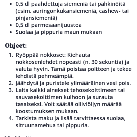
0,5 dl paahdettuja siemeniä tai pähkinöitä
(esim. auringonkukansiemeniä, cashew- tai
pinjansiemeniä)
0,5 dl parmesaanijuustoa
Suolaa ja pippuria maun mukaan
Ohjeet:
Ryöppää nokkoset: Kiehauta
nokkosenlehdet nopeasti (n. 30 sekuntia) ja
valuta hyvin. Tämä poistaa poltteen ja tekee
lehdistä pehmeämpiä.
Jäähdytä ja puristele ylimääräinen vesi pois.
Laita kaikki ainekset tehosekoittimeen tai
sauvasekoittimen kulhoon ja surauta
tasaiseksi. Voit säätää oliiviöljyn määrää
koostumuksen mukaan.
Tarkista maku ja lisää tarvittaessa suolaa,
sitruunamehua tai pippuria.