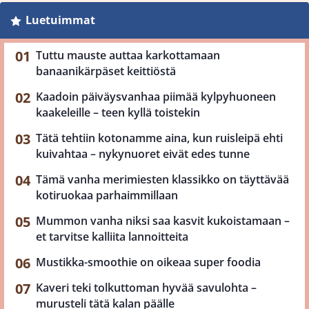
Luetuimmat
Tuttu mauste auttaa karkottamaan
banaanikärpäset keittiöstä
Kaadoin päiväysvanhaa piimää kylpyhuoneen
kaakeleille – teen kyllä toistekin
Tätä tehtiin kotonamme aina, kun ruisleipä ehti
kuivahtaa – nykynuoret eivät edes tunne
Tämä vanha merimiesten klassikko on täyttävää
kotiruokaa parhaimmillaan
Mummon vanha niksi saa kasvit kukoistamaan –
et tarvitse kalliita lannoitteita
Mustikka-smoothie on oikeaa super foodia
Kaveri teki tolkuttoman hyvää savulohta –
murusteli tätä kalan päälle