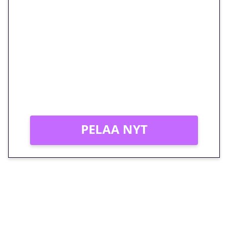
🎁 Huipputarjous jatkuu: 10
euron kierrätysvapaa
megakierros Reactoonz-
peliin – vain 1 eurolla!
Peli: Reactoonz
Vain uusille asiakkaille!
PELAA NYT