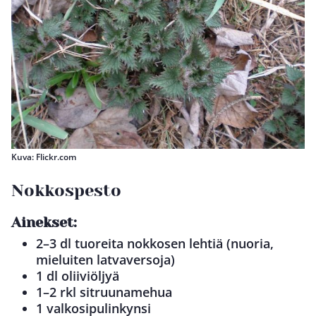
Kuva: Flickr.com
Nokkospesto
Ainekset:
2–3 dl tuoreita nokkosen lehtiä (nuoria,
mieluiten latvaversoja)
1 dl oliiviöljyä
1–2 rkl sitruunamehua
1 valkosipulinkynsi