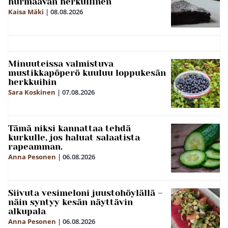
hurmaavan herkullinen
Kaisa Mäki
|
08.08.2026
Minuuteissa valmistuva
mustikkapöperö kuuluu loppukesän
herkkuihin
Sara Koskinen
|
07.08.2026
Tämä niksi kannattaa tehdä
kurkulle, jos haluat salaatista
rapeamman.
Anna Pesonen
|
06.08.2026
Siivuta vesimeloni juustohöylällä –
näin syntyy kesän näyttävin
alkupala
Anna Pesonen
|
06.08.2026