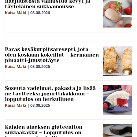
Raejuustosta valmistuu kevyt ja
täyteläinen suklaamousse
Kaisa Mäki
|
08.08.2026
Paras kesäkurpitsaresepti, jota
olen koskaan kokeillut – kermainen
pinaatti-juustotäyte
Kaisa Mäki
|
08.08.2026
Soseuta vadelmat, pakasta ja lisää
ne täytteeksi jogurttikakkuun –
lopputulos on herkullinen
Kaisa Mäki
|
08.08.2026
Kahden aineksen gluteeniton
suklaakakku – Lopputulos on