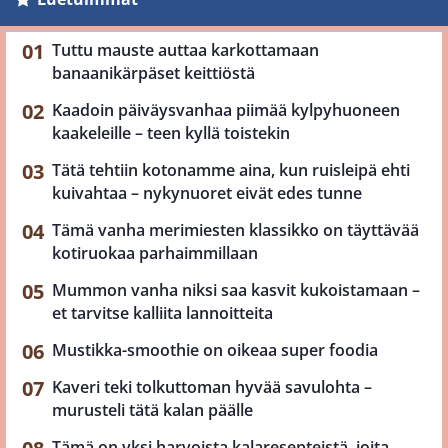
Tuttu mauste auttaa karkottamaan
banaanikärpäset keittiöstä
Kaadoin päiväysvanhaa piimää kylpyhuoneen
kaakeleille – teen kyllä toistekin
Tätä tehtiin kotonamme aina, kun ruisleipä ehti
kuivahtaa – nykynuoret eivät edes tunne
Tämä vanha merimiesten klassikko on täyttävää
kotiruokaa parhaimmillaan
Mummon vanha niksi saa kasvit kukoistamaan –
et tarvitse kalliita lannoitteita
Mustikka-smoothie on oikeaa super foodia
Kaveri teki tolkuttoman hyvää savulohta –
murusteli tätä kalan päälle
Tämä on yksi harvoista kalaresepteistä, joita