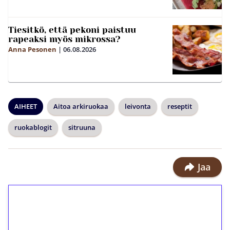
Tiesitkö, että pekoni paistuu
rapeaksi myös mikrossa?
Anna Pesonen
|
06.08.2026
AIHEET
Aitoa arkiruokaa
leivonta
reseptit
ruokablogit
sitruuna
Jaa
1€ = 10€ arvosta
ilmaiskierroksia ilman