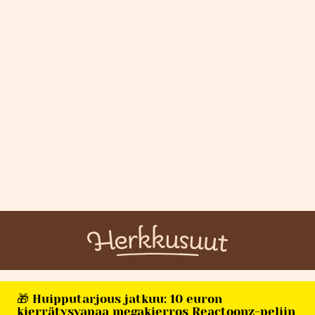
🎁 Huipputarjous jatkuu: 10 euron
kierrätysvapaa megakierros Reactoonz-peliin