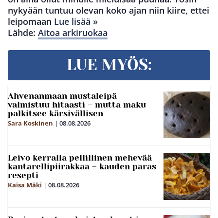
nykyään tuntuu olevan koko ajan niin kiire, ettei
leipomaan
Lue lisää »
Lähde:
Aitoa arkiruokaa
LUE MYÖS:
Ahvenanmaan mustaleipä
valmistuu hitaasti – mutta maku
palkitsee kärsivällisen
Sara Koskinen
|
08.08.2026
Leivo kerralla pellillinen mehevää
kantarellipiirakkaa – kauden paras
resepti
Kaisa Mäki
|
08.08.2026