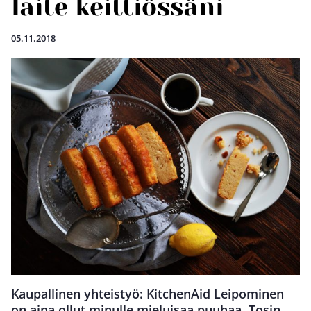
laite keittiössäni
05.11.2018
Kaupallinen yhteistyö: KitchenAid Leipominen
on aina ollut minulle mieluisaa puuhaa. Tosin