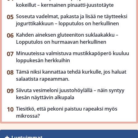
kokeillut – kermainen pinaatti-juustotäyte
Soseuta vadelmat, pakasta ja lisää ne täytteeksi
jogurttikakkuun – lopputulos on herkullinen
Kahden aineksen gluteeniton suklaakakku –
Lopputulos on hurmaavan herkullinen
Minuuteissa valmistuva mustikkapöperö kuuluu
loppukesän herkkuihin
Tämä niksi kannattaa tehdä kurkulle, jos haluat
salaatista rapeamman.
Siivuta vesimeloni juustohöylällä – näin syntyy
kesän näyttävin alkupala
Tiesitkö, että pekoni paistuu rapeaksi myös
mikrossa?
Luetuimmat