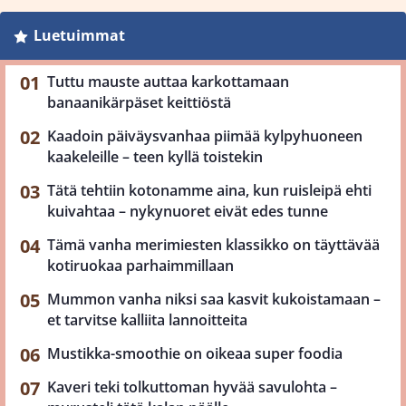
Luetuimmat
Tuttu mauste auttaa karkottamaan
banaanikärpäset keittiöstä
Kaadoin päiväysvanhaa piimää kylpyhuoneen
kaakeleille – teen kyllä toistekin
Tätä tehtiin kotonamme aina, kun ruisleipä ehti
kuivahtaa – nykynuoret eivät edes tunne
Tämä vanha merimiesten klassikko on täyttävää
kotiruokaa parhaimmillaan
Mummon vanha niksi saa kasvit kukoistamaan –
et tarvitse kalliita lannoitteita
Mustikka-smoothie on oikeaa super foodia
Kaveri teki tolkuttoman hyvää savulohta –