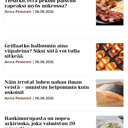
Tiesitkö, että pekoni paistuu
rapeaksi myös mikrossa?
Anna Pesonen
|
06.08.2026
Grillaatko halloumin aina
viipaleina? Siksi siitä voi tulla
sitkeää.
Anna Pesonen
|
06.08.2026
Näin irrotat lohen nahan ilman
veistä – onnistuu helpommin kuin
uskoisit
Anna Pesonen
|
06.08.2026
Haukimurupasta on nopea
arkiruoka, joka valmistuu 20