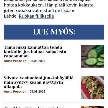
hoitaa kokkauksen. Hän pitää kovin kalasta,
joten ruoaksi valmistui
Lue lisää »
Lähde:
Ruokaa fiiliksellä
LUE MYÖS:
Tämä niksi kannattaa tehdä
kurkulle, jos haluat salaatista
rapeamman.
Anna Pesonen
|
06.08.2026
Siivuta vesimeloni juustohöylällä –
näin syntyy kesän näyttävin
alkupala
Anna Pesonen
|
06.08.2026