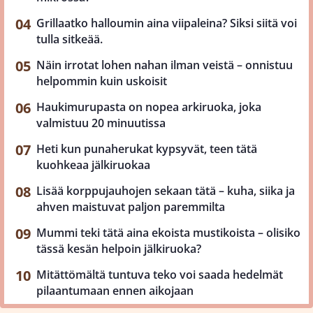
Grillaatko halloumin aina viipaleina? Siksi siitä voi
tulla sitkeää.
Näin irrotat lohen nahan ilman veistä – onnistuu
helpommin kuin uskoisit
Haukimurupasta on nopea arkiruoka, joka
valmistuu 20 minuutissa
Heti kun punaherukat kypsyvät, teen tätä
kuohkeaa jälkiruokaa
Lisää korppujauhojen sekaan tätä – kuha, siika ja
ahven maistuvat paljon paremmilta
Mummi teki tätä aina ekoista mustikoista – olisiko
tässä kesän helpoin jälkiruoka?
Mitättömältä tuntuva teko voi saada hedelmät
pilaantumaan ennen aikojaan