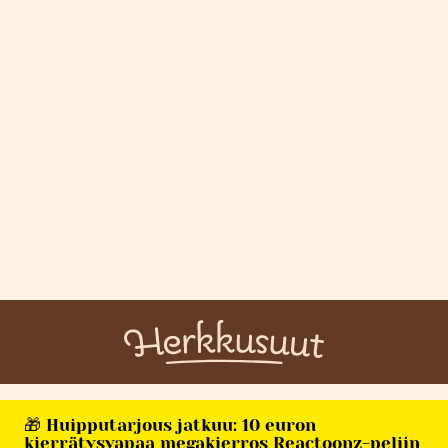
🎁 Huipputarjous jatkuu: 10 euron
kierrätysvapaa megakierros Reactoonz-peliin