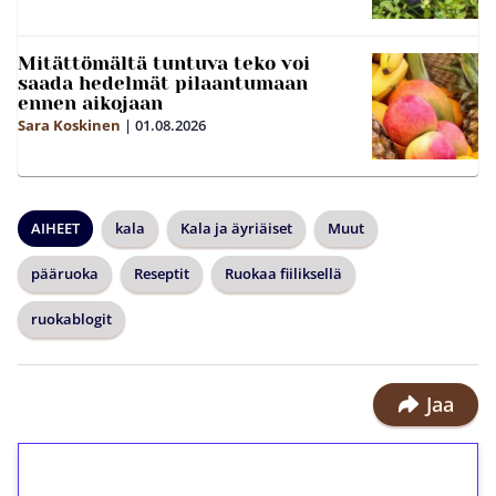
Mitättömältä tuntuva teko voi
saada hedelmät pilaantumaan
ennen aikojaan
Sara Koskinen
|
01.08.2026
AIHEET
kala
Kala ja äyriäiset
Muut
pääruoka
Reseptit
Ruokaa fiiliksellä
ruokablogit
Jaa
1€ = 10€ arvosta