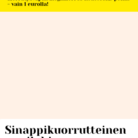
- vain 1 eurolla!
Sinappikuorrutteinen