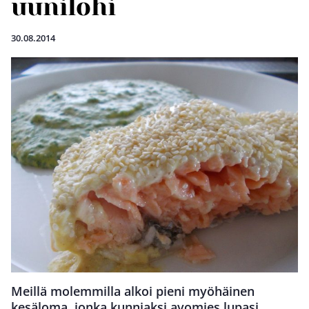
uunilohi
30.08.2014
Meillä molemmilla alkoi pieni myöhäinen
kesäloma, jonka kunniaksi avomies lupasi