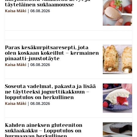
täyteläinen suklaamousse
Kaisa Mäki
|
08.08.2026
Paras kesäkurpitsaresepti, jota
olen koskaan kokeillut – kermainen
pinaatti-juustotäyte
Kaisa Mäki
|
08.08.2026
Soseuta vadelmat, pakasta ja lisää
ne täytteeksi jogurttikakkuun –
lopputulos on herkullinen
Kaisa Mäki
|
08.08.2026
Kahden aineksen gluteeniton
suklaakakku – Lopputulos on
hurmaavan herkullinen