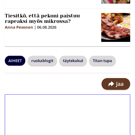
Tiesitkö, että pekoni paistuu
rapeaksi myös mikrossa?
Anna Pesonen
|
06.08.2026
AIHEET
ruokablogit
täytekakut
Titan tupa
Jaa
1€ = 10€ arvosta
ilmaiskierroksia ilman
kierrätystä!