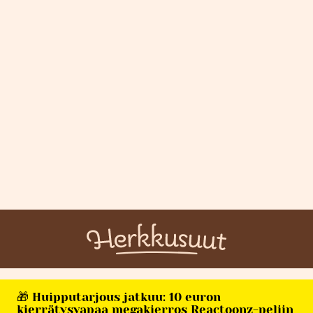
🎁 Huipputarjous jatkuu: 10 euron
kierrätysvapaa megakierros Reactoonz-peliin