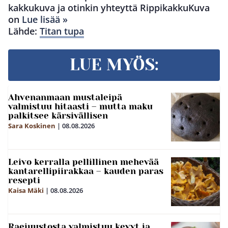
kakkukuva ja otinkin yhteyttä RippikakkuKuva
on
Lue lisää »
Lähde:
Titan tupa
LUE MYÖS:
Ahvenanmaan mustaleipä
valmistuu hitaasti – mutta maku
palkitsee kärsivällisen
Sara Koskinen
|
08.08.2026
Leivo kerralla pellillinen mehevää
kantarellipiirakkaa – kauden paras
resepti
Kaisa Mäki
|
08.08.2026
Raejuustosta valmistuu kevyt ja