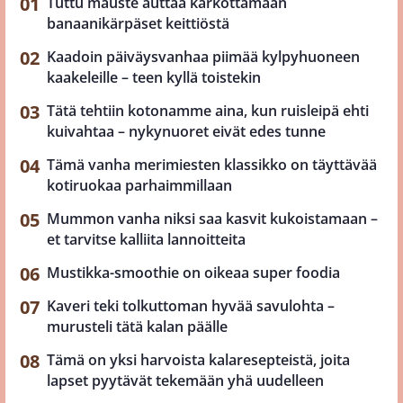
Tuttu mauste auttaa karkottamaan
banaanikärpäset keittiöstä
Kaadoin päiväysvanhaa piimää kylpyhuoneen
kaakeleille – teen kyllä toistekin
Tätä tehtiin kotonamme aina, kun ruisleipä ehti
kuivahtaa – nykynuoret eivät edes tunne
Tämä vanha merimiesten klassikko on täyttävää
kotiruokaa parhaimmillaan
Mummon vanha niksi saa kasvit kukoistamaan –
et tarvitse kalliita lannoitteita
Mustikka-smoothie on oikeaa super foodia
Kaveri teki tolkuttoman hyvää savulohta –
murusteli tätä kalan päälle
Tämä on yksi harvoista kalaresepteistä, joita
lapset pyytävät tekemään yhä uudelleen