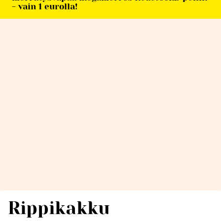
- vain 1 eurolla!
Rippikakku