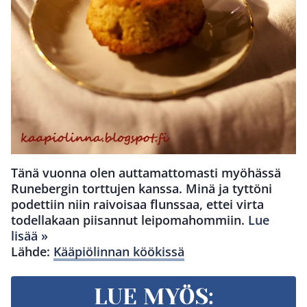
Tänä vuonna olen auttamattomasti myöhässä
Runebergin torttujen kanssa. Minä ja tyttöni
podettiin niin raivoisaa flunssaa, ettei virta
todellakaan piisannut leipomahommiin.
Lue
lisää »
Lähde:
Kääpiölinnan köökissä
LUE MYÖS: