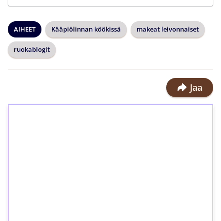
AIHEET
Kääpiölinnan köökissä
makeat leivonnaiset
ruokablogit
Jaa
1€ = 10€ arvosta
ilmaiskierroksia ilman
kierrätystä!
Talleta 1€
Saat heti 50 ilmaiskierrosta Tuohi
1000 -peliin (arvo 0,20€ per kierros)!