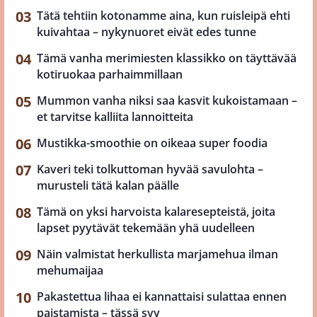
Tätä tehtiin kotonamme aina, kun ruisleipä ehti
kuivahtaa – nykynuoret eivät edes tunne
Tämä vanha merimiesten klassikko on täyttävää
kotiruokaa parhaimmillaan
Mummon vanha niksi saa kasvit kukoistamaan –
et tarvitse kalliita lannoitteita
Mustikka-smoothie on oikeaa super foodia
Kaveri teki tolkuttoman hyvää savulohta –
murusteli tätä kalan päälle
Tämä on yksi harvoista kalaresepteistä, joita
lapset pyytävät tekemään yhä uudelleen
Näin valmistat herkullista marjamehua ilman
mehumaijaa
Pakastettua lihaa ei kannattaisi sulattaa ennen
paistamista – tässä syy