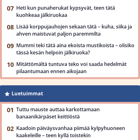
Heti kun punaherukat kypsyvät, teen tätä
kuohkeaa jälkiruokaa
Lisää korppujauhojen sekaan tätä – kuha, siika ja
ahven maistuvat paljon paremmilta
Mummi teki tätä aina ekoista mustikoista – olisiko
tässä kesän helpoin jälkiruoka?
Mitättömältä tuntuva teko voi saada hedelmät
pilaantumaan ennen aikojaan
Luetuimmat
Tuttu mauste auttaa karkottamaan
banaanikärpäset keittiöstä
Kaadoin päiväysvanhaa piimää kylpyhuoneen
kaakeleille – teen kyllä toistekin