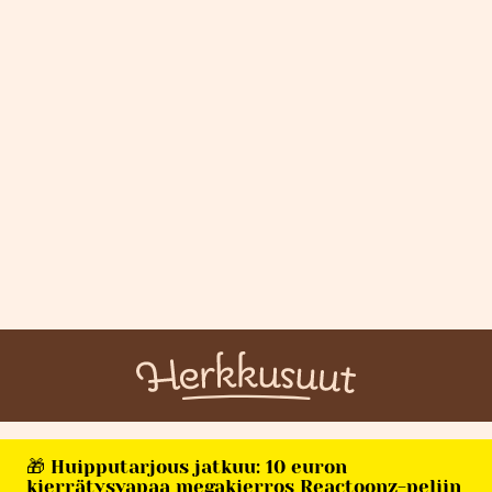
🎁 Huipputarjous jatkuu: 10 euron
kierrätysvapaa megakierros Reactoonz-peliin