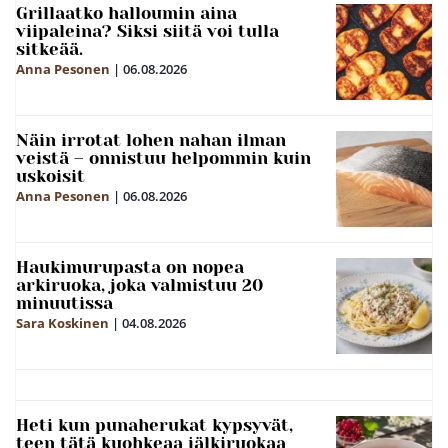
Grillaatko halloumin aina
viipaleina? Siksi siitä voi tulla
sitkeää.
Anna Pesonen
|
06.08.2026
Näin irrotat lohen nahan ilman
veistä – onnistuu helpommin kuin
uskoisit
Anna Pesonen
|
06.08.2026
Haukimurupasta on nopea
arkiruoka, joka valmistuu 20
minuutissa
Sara Koskinen
|
04.08.2026
Heti kun punaherukat kypsyvät,
teen tätä kuohkeaa jälkiruokaa