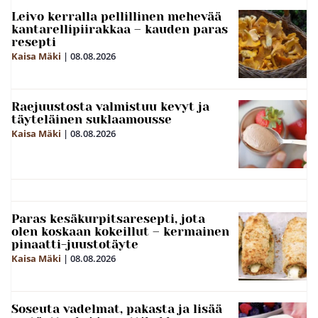
Leivo kerralla pellillinen mehevää
kantarellipiirakkaa – kauden paras
resepti
Kaisa Mäki
|
08.08.2026
Raejuustosta valmistuu kevyt ja
täyteläinen suklaamousse
Kaisa Mäki
|
08.08.2026
Paras kesäkurpitsaresepti, jota
olen koskaan kokeillut – kermainen
pinaatti-juustotäyte
Kaisa Mäki
|
08.08.2026
Soseuta vadelmat, pakasta ja lisää