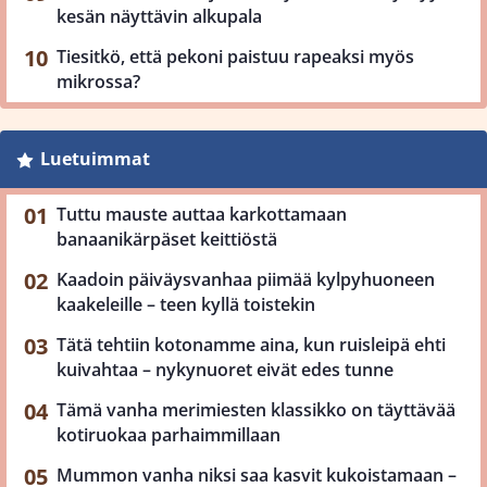
kesän näyttävin alkupala
Tiesitkö, että pekoni paistuu rapeaksi myös
mikrossa?
Luetuimmat
Tuttu mauste auttaa karkottamaan
banaanikärpäset keittiöstä
Kaadoin päiväysvanhaa piimää kylpyhuoneen
kaakeleille – teen kyllä toistekin
Tätä tehtiin kotonamme aina, kun ruisleipä ehti
kuivahtaa – nykynuoret eivät edes tunne
Tämä vanha merimiesten klassikko on täyttävää
kotiruokaa parhaimmillaan
Mummon vanha niksi saa kasvit kukoistamaan –