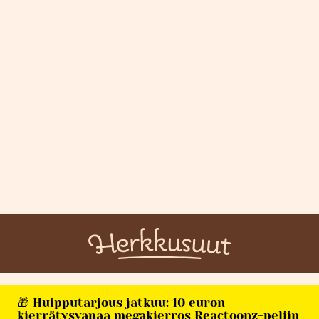
🎁 Huipputarjous jatkuu: 10 euron
kierrätysvapaa megakierros Reactoonz-peliin