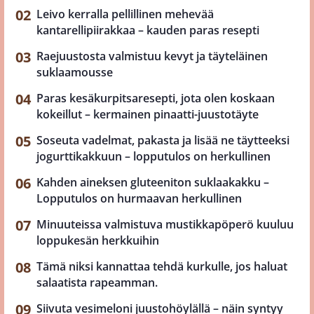
Leivo kerralla pellillinen mehevää
kantarellipiirakkaa – kauden paras resepti
Raejuustosta valmistuu kevyt ja täyteläinen
suklaamousse
Paras kesäkurpitsaresepti, jota olen koskaan
kokeillut – kermainen pinaatti-juustotäyte
Soseuta vadelmat, pakasta ja lisää ne täytteeksi
jogurttikakkuun – lopputulos on herkullinen
Kahden aineksen gluteeniton suklaakakku –
Lopputulos on hurmaavan herkullinen
Minuuteissa valmistuva mustikkapöperö kuuluu
loppukesän herkkuihin
Tämä niksi kannattaa tehdä kurkulle, jos haluat
salaatista rapeamman.
Siivuta vesimeloni juustohöylällä – näin syntyy