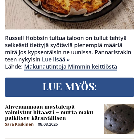
Russell Hobbsin tultua taloon on tullut tehtyä
selkeästi tiettyjä syötäviä pienempiä määriä
mitä jos kypsentäisin ne uunissa. Pannaristakin
teen nykyisin
Lue lisää »
Lähde:
Makunautintoja Mimmin keittiöstä
LUE MYÖS:
Ahvenanmaan mustaleipä
valmistuu hitaasti – mutta maku
palkitsee kärsivällisen
Sara Koskinen
|
08.08.2026