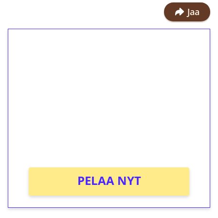
Jaa
1€ = 10€ arvosta
ilmaiskierroksia ilman
kierrätystä!
Talleta 1€
Saat heti 50 ilmaiskierrosta Tuohi
1000 -peliin (arvo 0,20€ per kierros)!
Ei kierrätysvaatimusta!
PELAA NYT