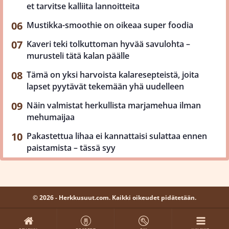
et tarvitse kalliita lannoitteita
Mustikka-smoothie on oikeaa super foodia
Kaveri teki tolkuttoman hyvää savulohta –
murusteli tätä kalan päälle
Tämä on yksi harvoista kalaresepteistä, joita
lapset pyytävät tekemään yhä uudelleen
Näin valmistat herkullista marjamehua ilman
mehumaijaa
Pakastettua lihaa ei kannattaisi sulattaa ennen
paistamista – tässä syy
© 2026 - Herkkusuut.com. Kaikki oikeudet pidätetään.