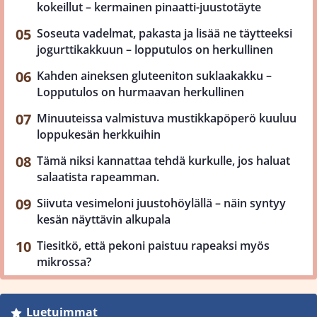
kokeillut – kermainen pinaatti-juustotäyte
Soseuta vadelmat, pakasta ja lisää ne täytteeksi
jogurttikakkuun – lopputulos on herkullinen
Kahden aineksen gluteeniton suklaakakku –
Lopputulos on hurmaavan herkullinen
Minuuteissa valmistuva mustikkapöperö kuuluu
loppukesän herkkuihin
Tämä niksi kannattaa tehdä kurkulle, jos haluat
salaatista rapeamman.
Siivuta vesimeloni juustohöylällä – näin syntyy
kesän näyttävin alkupala
Tiesitkö, että pekoni paistuu rapeaksi myös
mikrossa?
Luetuimmat