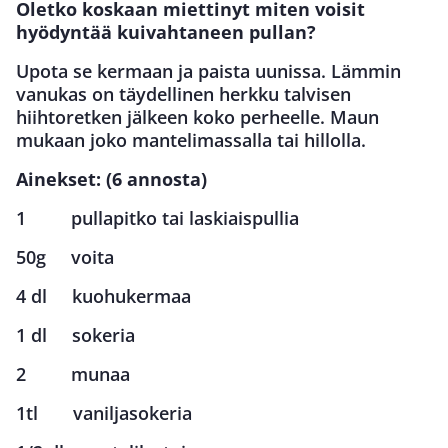
Oletko koskaan miettinyt miten voisit
hyödyntää kuivahtaneen pullan?
Upota se kermaan ja paista uunissa. Lämmin
vanukas on täydellinen herkku talvisen
hiihtoretken jälkeen koko perheelle. Maun
mukaan joko mantelimassalla tai hillolla.
Ainekset: (6 annosta)
1 pullapitko tai laskiaispullia
50g voita
4 dl kuohukermaa
1 dl sokeria
2 munaa
1tl vaniljasokeria