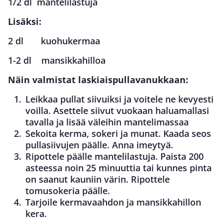
1/2 dl mantelilastuja
Lisäksi:
2 dl kuohukermaa
1-2 dl mansikkahilloa
Näin valmistat laskiaispullavanukkaan:
Leikkaa pullat siivuiksi ja voitele ne kevyesti
voilla. Asettele siivut vuokaan haluamallasi
tavalla ja lisää väleihin mantelimassaa
Sekoita kerma, sokeri ja munat. Kaada seos
pullasiivujen päälle. Anna imeytyä.
Ripottele päälle mantelilastuja. Paista 200
asteessa noin 25 minuuttia tai kunnes pinta
on saanut kauniin värin. Ripottele
tomusokeria päälle.
Tarjoile kermavaahdon ja mansikkahillon
kera.