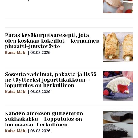
Paras kesäkurpitsaresepti, jota
olen koskaan kokeillut – kermainen
pinaatti-juustotäyte
Kaisa Mäki
|
08.08.2026
Soseuta vadelmat, pakasta ja lisää
ne täytteeksi jogurttikakkuun –
lopputulos on herkullinen
Kaisa Mäki
|
08.08.2026
Kahden aineksen gluteeniton
suklaakakku – Lopputulos on
hurmaavan herkullinen
Kaisa Mäki
|
08.08.2026