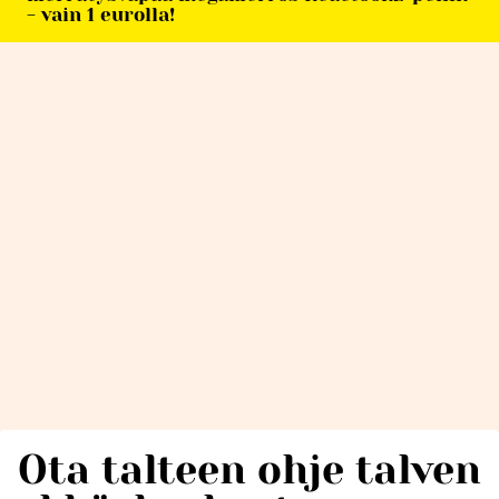
- vain 1 eurolla!
Ota talteen ohje talven