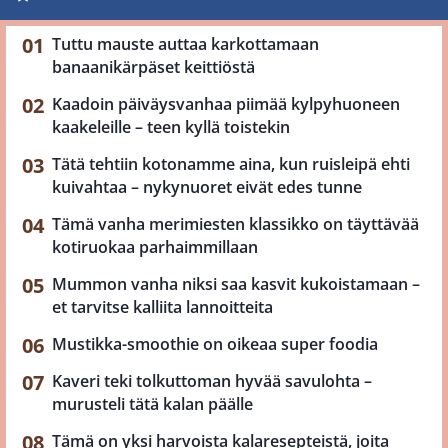
Tuttu mauste auttaa karkottamaan
banaanikärpäset keittiöstä
Kaadoin päiväysvanhaa piimää kylpyhuoneen
kaakeleille – teen kyllä toistekin
Tätä tehtiin kotonamme aina, kun ruisleipä ehti
kuivahtaa – nykynuoret eivät edes tunne
Tämä vanha merimiesten klassikko on täyttävää
kotiruokaa parhaimmillaan
Mummon vanha niksi saa kasvit kukoistamaan –
et tarvitse kalliita lannoitteita
Mustikka-smoothie on oikeaa super foodia
Kaveri teki tolkuttoman hyvää savulohta –
murusteli tätä kalan päälle
Tämä on yksi harvoista kalaresepteistä, joita