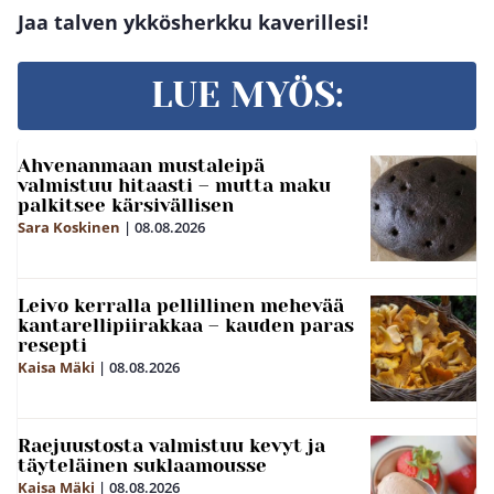
Jaa talven ykkösherkku kaverillesi!
LUE MYÖS:
Ahvenanmaan mustaleipä
valmistuu hitaasti – mutta maku
palkitsee kärsivällisen
Sara Koskinen
|
08.08.2026
Leivo kerralla pellillinen mehevää
kantarellipiirakkaa – kauden paras
resepti
Kaisa Mäki
|
08.08.2026
Raejuustosta valmistuu kevyt ja
täyteläinen suklaamousse
Kaisa Mäki
|
08.08.2026