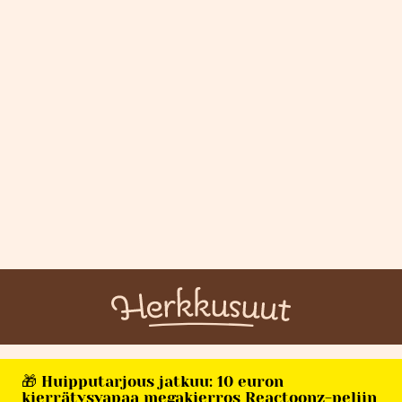
🎁 Huipputarjous jatkuu: 10 euron
kierrätysvapaa megakierros Reactoonz-peliin