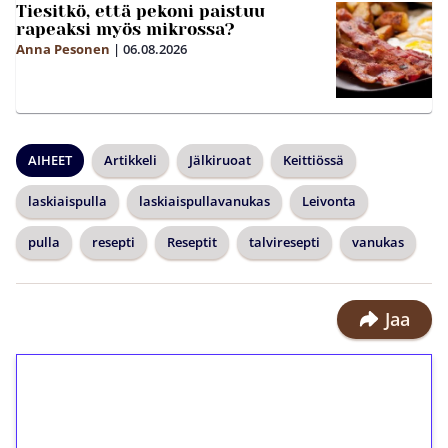
Tiesitkö, että pekoni paistuu
rapeaksi myös mikrossa?
Anna Pesonen
|
06.08.2026
AIHEET
Artikkeli
Jälkiruoat
Keittiössä
laskiaispulla
laskiaispullavanukas
Leivonta
pulla
resepti
Reseptit
talviresepti
vanukas
Jaa
1€ = 10€ arvosta
ilmaiskierroksia ilman