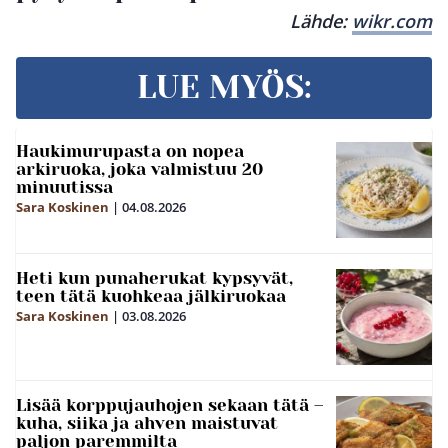
Lähde:
wikr.com
LUE MYÖS:
Haukimurupasta on nopea
arkiruoka, joka valmistuu 20
minuutissa
Sara Koskinen
|
04.08.2026
Heti kun punaherukat kypsyvät,
teen tätä kuohkeaa jälkiruokaa
Sara Koskinen
|
03.08.2026
Lisää korppujauhojen sekaan tätä –
kuha, siika ja ahven maistuvat
paljon paremmilta