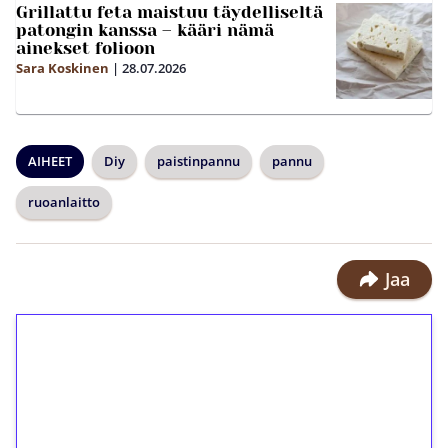
Grillattu feta maistuu täydelliseltä
patongin kanssa – kääri nämä
ainekset folioon
Sara Koskinen
|
28.07.2026
AIHEET
Diy
paistinpannu
pannu
ruoanlaitto
Jaa
1€ = 10€ arvosta
ilmaiskierroksia ilman
kierrätystä!