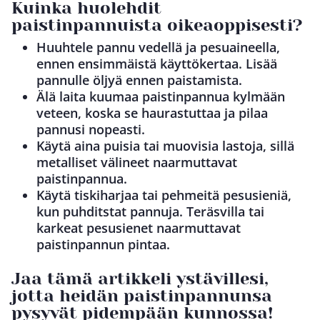
Kuinka huolehdit
paistinpannuista oikeaoppisesti?
Huuhtele pannu vedellä ja pesuaineella,
ennen ensimmäistä käyttökertaa. Lisää
pannulle öljyä ennen paistamista.
Älä laita kuumaa paistinpannua kylmään
veteen, koska se haurastuttaa ja pilaa
pannusi nopeasti.
Käytä aina puisia tai muovisia lastoja, sillä
metalliset välineet naarmuttavat
paistinpannua.
Käytä tiskiharjaa tai pehmeitä pesusieniä,
kun puhditstat pannuja. Teräsvilla tai
karkeat pesusienet naarmuttavat
paistinpannun pintaa.
Jaa tämä artikkeli ystävillesi,
jotta heidän paistinpannunsa
pysyvät pidempään kunnossa!