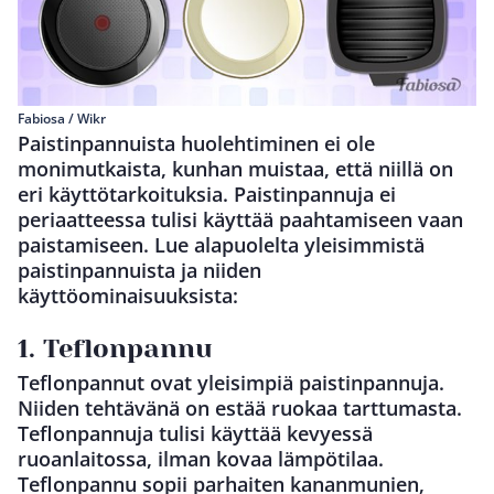
Fabiosa / Wikr
Paistinpannuista huolehtiminen ei ole
monimutkaista, kunhan muistaa, että niillä on
eri käyttötarkoituksia. Paistinpannuja ei
periaatteessa tulisi käyttää paahtamiseen vaan
paistamiseen. Lue alapuolelta yleisimmistä
paistinpannuista ja niiden
käyttöominaisuuksista:
1. Teflonpannu
Teflonpannut ovat yleisimpiä paistinpannuja.
Niiden tehtävänä on estää ruokaa tarttumasta.
Teflonpannuja tulisi käyttää kevyessä
ruoanlaitossa, ilman kovaa lämpötilaa.
Teflonpannu sopii parhaiten kananmunien,