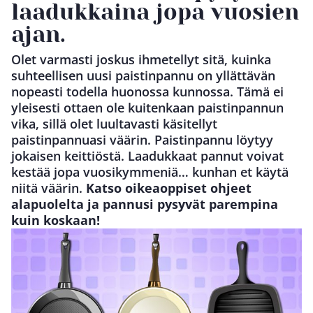
laadukkaina jopa vuosien
ajan.
Olet varmasti joskus ihmetellyt sitä, kuinka
suhteellisen uusi paistinpannu on yllättävän
nopeasti todella huonossa kunnossa. Tämä ei
yleisesti ottaen ole kuitenkaan paistinpannun
vika, sillä olet luultavasti käsitellyt
paistinpannuasi väärin. Paistinpannu löytyy
jokaisen keittiöstä. Laadukkaat pannut voivat
kestää jopa vuosikymmeniä… kunhan et käytä
niitä väärin.
Katso oikeaoppiset ohjeet
alapuolelta ja pannusi pysyvät parempina
kuin koskaan!