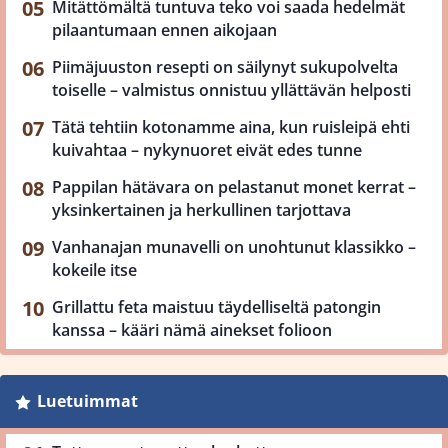
Mitättömältä tuntuva teko voi saada hedelmät
pilaantumaan ennen aikojaan
Piimäjuuston resepti on säilynyt sukupolvelta
toiselle – valmistus onnistuu yllättävän helposti
Tätä tehtiin kotonamme aina, kun ruisleipä ehti
kuivahtaa – nykynuoret eivät edes tunne
Pappilan hätävara on pelastanut monet kerrat –
yksinkertainen ja herkullinen tarjottava
Vanhanajan munavelli on unohtunut klassikko –
kokeile itse
Grillattu feta maistuu täydelliseltä patongin
kanssa – kääri nämä ainekset folioon
Luetuimmat