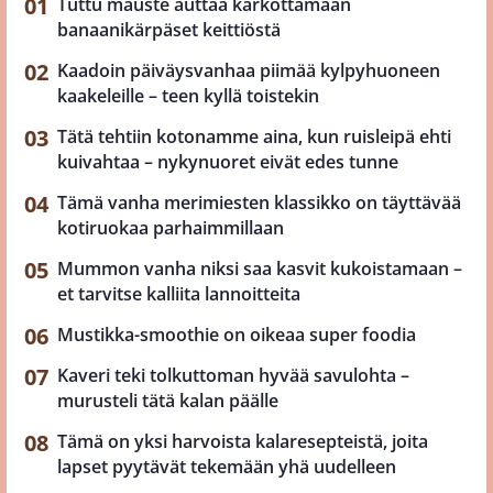
Tuttu mauste auttaa karkottamaan
banaanikärpäset keittiöstä
Kaadoin päiväysvanhaa piimää kylpyhuoneen
kaakeleille – teen kyllä toistekin
Tätä tehtiin kotonamme aina, kun ruisleipä ehti
kuivahtaa – nykynuoret eivät edes tunne
Tämä vanha merimiesten klassikko on täyttävää
kotiruokaa parhaimmillaan
Mummon vanha niksi saa kasvit kukoistamaan –
et tarvitse kalliita lannoitteita
Mustikka-smoothie on oikeaa super foodia
Kaveri teki tolkuttoman hyvää savulohta –
murusteli tätä kalan päälle
Tämä on yksi harvoista kalaresepteistä, joita
lapset pyytävät tekemään yhä uudelleen